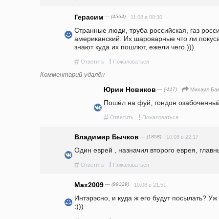
Герасим
— (4564)
11.08 в 00:30
Странные люди, труба российская, газ росси
американский. Их шароварные что ли покус
знают куда их пошлют, ежели чего )))
#
!
Ответить
Пожаловаться
Комментарий удалён
Юрии Новиков
— (-117)
Михаил Ба
Пошёл на фуй, гондон озабоченны
#
!
Ответить
Пожаловаться
Владимир Бычков
— (1858)
10.08 в 22:17
Один еврей , назначил второго еврея, главн
#
!
Ответить
Пожаловаться
Max2009
— (99329)
10.08 в 21:51
Интэрэсно, и куда ж его будут посылать? Уж 
:))) 