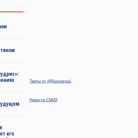
али
с
фтяном
будрис»:
лениях
Твиты от @Rusvesna1
Новости СМИ2
 будущем
я
ет его