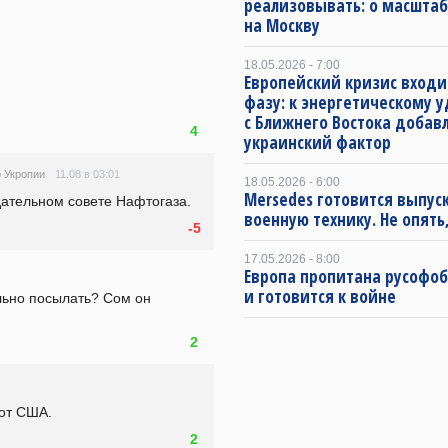
реализовывать: о масштаб
на Москву
18.05.2026 - 7:00
Европейский кризис входи
фазу: к энергетическому 
с Ближнего Востока добав
4
украинский фактор
11.08 в 03:01
 Укропии
18.05.2026 - 6:00
Mersedes готовится выпус
дательном совете Нафтогаза.
военную технику. Не опять,
-5
17.05.2026 - 8:00
Европа пропитана русофо
и готовится к войне
льно посылать? Сом он 
2
.от США.
2