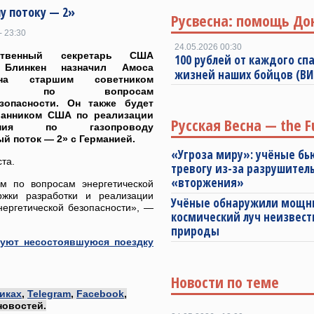
у потоку — 2»
Русвесна: помощь До
- 23:30
24.05.2026 00:30
рственный секретарь США
100 рублей от каждого спа
 Блинкен назначил Амоса
жизней наших бойцов (В
йна старшим советником
епа по вопросам
езопасности. Он также будет
ланником США по реализации
Русская Весна — the F
шения по газопроводу
й поток — 2» с Германией.
«Угроза миру»: учёные бь
ста.
тревогу из-за разрушител
«вторжения»
м по вопросам энергетической
ржки разработки и реализации
Учёные обнаружили мощ
нергетической безопасности», —
космический луч неизвест
природы
дуют несостоявшуюся поездку
Новости по теме
иках
,
Telegram
,
Facebook
,
новостей.