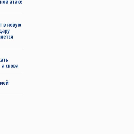
ной атаке
т в новую
удару
ляется
кать
 а снова
бией