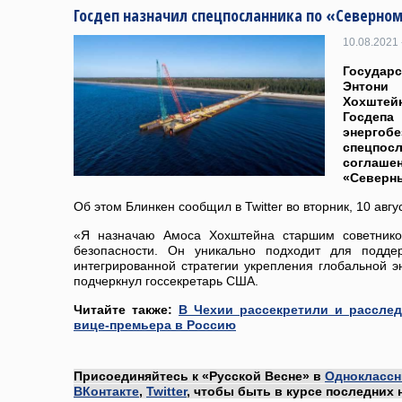
Госдеп назначил спецпосланника по «Северном
10.08.2021 
Госуда
Энтони
Хохште
Госд
энергоб
спецпос
согла
«Северны
Об этом Блинкен сообщил в Twitter во вторник, 10 авгу
«Я назначаю Амоса Хохштейна старшим советнико
безопасности. Он уникально подходит для подде
интегрированной стратегии укрепления глобальной э
подчеркнул госсекретарь США.
Читайте также:
В Чехии рассекретили и рассле
вице-премьера в Россию
Присоединяйтесь к «Русской Весне» в
Одноклассн
ВКонтакте
,
Twitter
, чтобы быть в курсе последних 