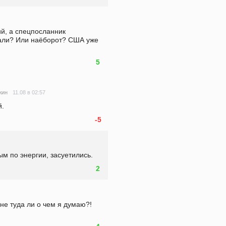
й, а спецпосланник 
али? Или наёборот? США уже 
5
11.08 в 02:57
жин
й.
-5
ым по энергии, засуетились.
2
не туда ли о чем я думаю?! 