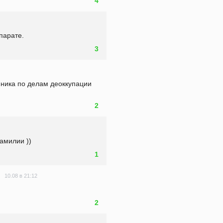
4
ппарате.
3
ика по делам деоккупации 
2
амилии ))
1
10.08 в 21:12
2