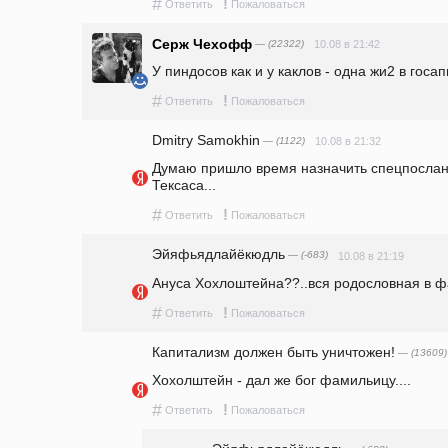
#
!
Ответить
Пожаловаться
Серж Чехофф
— (22322)
10.08 в 21:42
У пиндосов как и у каклов - одна жи2 в госа
#
!
Ответить
Пожаловаться
Dmitry Samokhin
— (1122)
10.08 в 21:32
Думаю пришло время назначить спецпосланн
Тексаса...
#
!
Ответить
Пожаловаться
Эйяфьядлайёкюдль
— (-683)
10.08 в 21:19
Ануса Хохлоштейна??..вся родословная в ф
#
!
Ответить
Пожаловаться
Капитализм должен быть уничтожен!
— (13609)
Хохолштейн - дал же бог фамильицу....
#
!
Ответить
Пожаловаться