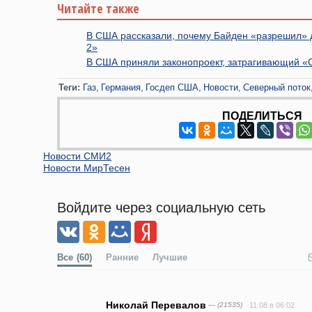
Читайте также
В США рассказали, почему Байден «разрешил» 
2»
В США приняли законопроект, затрагивающий «
Теги:
Газ
Германия
Госдеп США
Новости
Северный поток
ПОДЕЛИТЬСЯ
Новости СМИ2
Новости МирТесен
Войдите через социальную сеть
Все
(60)
Ранние
Лучшие
Николай Перевалов
— (21535)
11.08 в 06:02