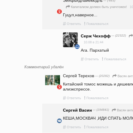
Эйяфьядлайёкюдль
— (-683)
10
Капитализм должен быть уничтожен!
Гуцул,наверное...
#
!
Ответить
Пожаловаться
Серж Чехофф
— (22322)
10.08 в 21:44
Ага. Пархатый
#
!
Ответить
Пожаловаться
Комментарий удалён
Сергей Терехов
— (20282)
Васян ан
Китайский томос можешь и дешевле 
алиэкспрессе.
#
!
Ответить
Пожаловаться
Сергей Васин
— (194841)
Васян ант
КЕША,МОСКВАЧ ,ИДИ СПАТЬ МО
#
!
Ответить
Пожаловаться