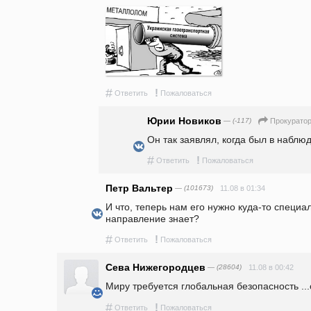
#
!
Ответить
Пожаловаться
Юрии Новиков
— (-117)
Прокуратор
Он так заявлял, когда был в наблю
#
!
Ответить
Пожаловаться
Петр Вальтер
— (101673)
11.08 в 01:34
И что, теперь нам его нужно куда-то специа
направление знает?
#
!
Ответить
Пожаловаться
Сева Нижегородцев
— (28604)
11.08 в 00:42
Миру требуется глобальная безопасность ..
#
!
Ответить
Пожаловаться