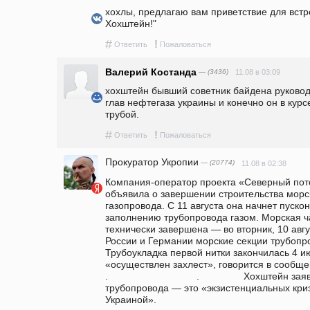
хохлы, предлагаю вам приветствие для встре
Хохштейн!"
#
!
Ответить
Пожаловаться
Валерий Костанда
— (3436)
11.08 в 03:09
хохштейн бывший советник байдена руководи
глав нефтегаза украины и конечно он в курс
трубой.
#
!
Ответить
Пожаловаться
Прокуратор Укропии
— (20774)
11.08 в 02:38
Компания-оператор проекта «Северный пото
объявила о завершении строительства морск
газопровода. С 11 августа она начнет пуско
заполнению трубопровода газом. Морская ча
технически завершена — во вторник, 10 авг
России и Германии морские секции трубопр
Трубоукладка первой нитки закончилась 4 ию
«осуществлен захлест», говорится в сообщении.                          
.                                .                Хохште
трубопровода — это «экзистенциальных криз
Украиной».