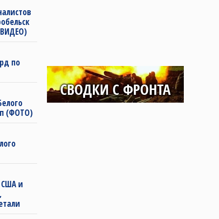
налистов
робельск
(ВИДЕО)
рд по
Белого
п (ФОТО)
лого
 США и
,
етали