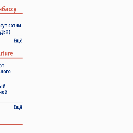
нбассу
сут сотни
ИДЕО)
Ещё
uture
ют
ьного
ный
ной
Ещё