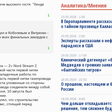
Аналитика/Мнения
чи высокого гостя: "Хенде 
1
23.05.2026 - 1:00
В Европарламенте рассказ
о тайном прозвище Калла
л и Коболевым и Витренко - 
20.05.2026 - 2:00
е всех финальных аккордов с 
Эксперты рассказали о не
парадоксе в США
1
19.05.2026 - 17:00
Клинический дегенерат «
Медведев о громких заяв
к — 2» Nord Stream 2 
«балтийских тигров»
ой части первой нитки 
наладочные работы по 
сть первой нитки газопровода 
18.05.2026 - 22:53
уста уложенные со стороны 
О прошлом, настоящем и
овода соединили между собой. 
России
ня, 10 августа был 
      .                                
18.05.2026 - 8:00
йн заявлял, что строительство 
Чем дольше откладываетс
ис, стоящий перед 
решение, тем сложнее буд