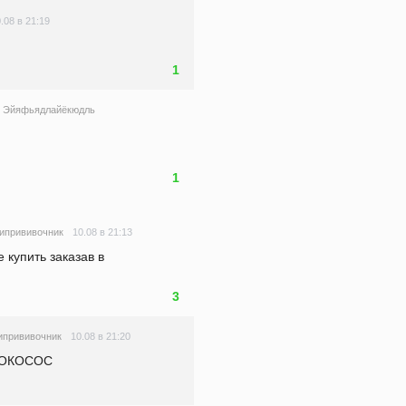
.08 в 21:19
1
Эйяфьядлайёкюдль
1
10.08 в 21:13
типрививочник
купить заказав в 
3
10.08 в 21:20
ипрививочник
ЛОКОСОС