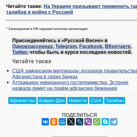
Читайте также:
На Украине призывают применить та
талибов в войне с Россией
* Запрещенная в РФ террористическая организация.
Присоединяйтесь к «Русской Весне» в
Одноклассниках
,
Telegram
,
Facebook
,
ВКонтакте
,
Twitter
, чтобы быть в курсе последних новостей.
Читайте также
США заморозили миллиарды долларов правительств
Афганистана в своих банках
Аттракцион невиданного гостеприимства: Эстония
назвала лимит на приём афганских беженцев
Афганистан
Байден Джо
Новости
США
Талибан
ПОДЕЛИТЬСЯ