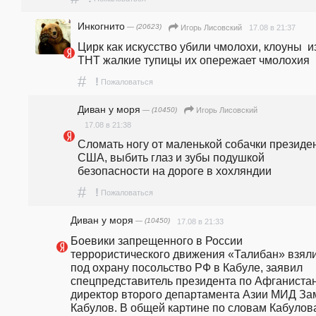
Инкогнито
— (20623)
17.08 в 21:37
Игорь Лисовский
Цирк как искусство убили чмолохи, клоуны  из 
ТНТ жалкие тупицы их опережает чмолохия 
#
!
Пожаловаться
Диван у моря
— (10450)
Игорь Лисовский
17.08 в 21:38
Сломать ногу от маленькой собачки президен
США, выбить глаз и зубы подушкой 
безопасности на дороге в хохляндии
#
!
Пожаловаться
Диван у моря
— (10450)
17.08 в 21:33
Боевики запрещенного в России 
террористического движения «Талибан» взяли
под охрану посольство РФ в Кабуле, заявил 
спецпредставитель президента по Афганистану
директор второго департамента Азии МИД Зам
Кабулов. В общей картине по словам Кабулова