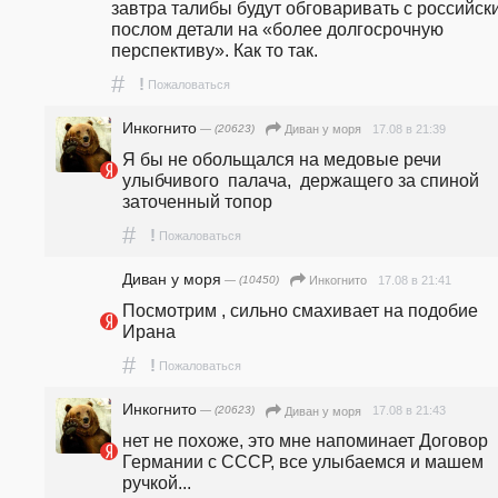
завтра талибы будут обговаривать с российски
послом детали на «более долгосрочную 
перспективу». Как то так.
#
!
Пожаловаться
Инкогнито
— (20623)
17.08 в 21:39
Диван у моря
Я бы не обольщался на медовые речи 
улыбчивого  палача,  держащего за спиной 
заточенный топор 
#
!
Пожаловаться
Диван у моря
— (10450)
17.08 в 21:41
Инкогнито
Посмотрим , сильно смахивает на подобие 
Ирана
#
!
Пожаловаться
Инкогнито
— (20623)
17.08 в 21:43
Диван у моря
нет не похоже, это мне напоминает Договор 
Германии с СССР, все улыбаемся и машем 
ручкой...