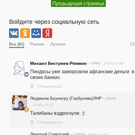
Предыдущая страница
Войдите через социальную сеть
Все
(81)
Ранние
Лучшие
Михаил Бестужев-Рюмкин
— (7002)
18.08 в 10:48
Пиндосы уже заморозили афганские деньги  в 
своих банках.
#
!
Пожаловаться
Людмила Боунегру (Горбунова)ЛНР
— (9253)
18.08 в 08:22
Талибаны вздрогнули. :)
#
!
Пожаловаться
Дмитрий Советский
— (13616)
18.08 в 07:15