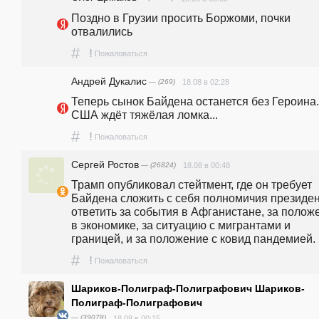
Поздно в Грузии просить Боржоми, почки 
отвалились
#
!
Пожаловаться
Андрей Дукалис
— (269)
18.08 в 02:28
Теперь сынок Байдена останется без Героина. 
США ждёт тяжёлая ломка... 
#
!
Пожаловаться
Сергей Ростов
— (26824)
18.08 в 00:48
Трамп опубликовал стейтмент, где он требует 
Байдена сложить с себя полномичия президент
ответить за события в Афганистане, за положе
в экономике, за ситуацию с мигрантами и 
границей, и за положение с ковид пандемией.
#
!
Пожаловаться
Шариков-Полиграф-Полиграфович Шариков-
Полиграф-Полиграфович
— (39078)
18.08 в 00:15