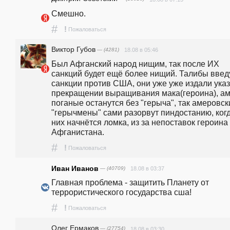
Смешно.
#
!
Пожаловаться
Виктор Губов
— (4281)
18.08 в 05:46
Был Афганский народ нищим, так после ИХ 
санкций будет ещё более нищий. Талибы введу
санкции против США, они уже уже издали указ 
прекращении выращивания мака(героина), ам
поганые останутся без "герыча", так амеровски
"герычмены" сами разорвут пиндостанию, когда
них начнётся ломка, из за непоставок героина 
Афганистана.
#
!
Пожаловаться
Иван Иванов
— (40709)
18.08 в 03:37
Главная проблема - защитить Планету от 
террористического государства сша!
#
!
Пожаловаться
Олег Ермаков
— (27754)
18.08 в 03:30