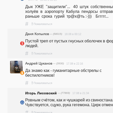
Дык  УЖЕ  "защитили"...   40  штук  собственных
холуёв  в  аэропорту  Кабула  пендосы  отправи
раньше  срока  гурий  тp@x@ть :-)))    Бггггг...
#
!
Пожаловаться
Даня Копылов
— (58015)
18.08 в 00:12
Пустой треп от пустых гнусных оболочек в фо
людей. 
#
!
Пожаловаться
Андрей Цуканов
— (3930)
17.08 в 22:16
Да знамо как - гуманитарные обстрелы с 
беспилотников!
#
!
Пожаловаться
Игорь Лисовский
— (77869)
17.08 в 21:34
Ровным счётом, как и чушкарей из свиностана.
Чувствуется, сцуко, рука гегемона. Цирк отме
#
!
Пожаловаться