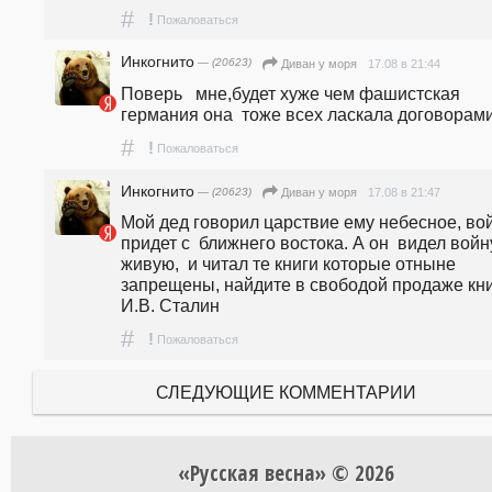
#
!
Пожаловаться
Инкогнито
— (20623)
17.08 в 21:44
Диван у моря
Поверь   мне,будет хуже чем фашистская   
германия она  тоже всех ласкала договорам
#
!
Пожаловаться
Инкогнито
— (20623)
17.08 в 21:47
Диван у моря
Мой дед говорил царствие ему небесное, вой
придет с  ближнего востока. А он  видел войну
живую,  и читал те книги которые отныне 
запрещены, найдите в свободой продаже книг
И.В. Сталин 
#
!
Пожаловаться
СЛЕДУЮЩИЕ КОММЕНТАРИИ
«Русская весна» © 2026