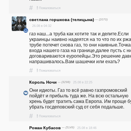
#
!
Пожаловаться
светлана горшкова (телицына)
— (2070)
26.08 в 04:32
газ наш...а труба как хотите так и делите.Если 
украинцы наивно надеятся на то что по их ржа
трубе потечет снова газ, то они наивные.Точка 
входа нашего газа на границе,далее пусть с ни
договариваются еуропейцы.Это решение давн
напрашивалось.Вам шашечки или ехать?
#
!
Пожаловаться
Король Ночи
— (3298)
25.08 в 22:25
Они идиоты. Газ то всё равно газпромовский 
пойдёт и прибыль туда же. На всю остальную 
хрень будет тратить сама Европа. Им проще бу
убрать госдеповский суд от себя подальше. 
#
!
Пожаловаться
Роман Кубасов
— (5149)
25.08 в 18:46