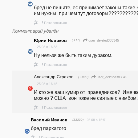
бред не пишите, ес принимает законы такие к
им нужны, при чем тут договоры??????????
#
!
Пожаловаться
Комментарий удалён
Юрии Новиков
— (-117)
user_deleted383345
25.08 в 16:38
Ну нельзя же быть таким дураком.
#
!
Пожаловаться
Александр Страхов
— (-1003)
user_deleted383345
25.08 в 16:45
И кто же ваш кумир от  праведников?  Имячко
можно ? США  вон тоже не святые с нимбом.
#
!
Пожаловаться
Василий Иванов
— (13339)
25.08 в 15:51
бред пархатого
#
!
Пожаловаться