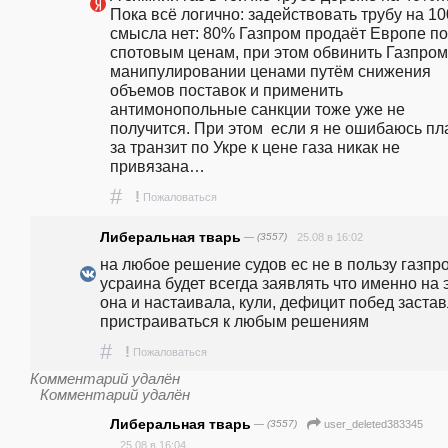
Пока всё логично: задействовать трубу на 10
смысла нет: 80% Газпром продаёт Европе по 
спотовым ценам, при этом обвинить Газпром 
манипулировании ценами путём снижения 
объемов поставок и применить 
антимонопольные санкции тоже уже не 
получится. При этом  если я не ошибаюсь пла
за транзит по Укре к цене газа никак не 
привязана…
#
!
Пожаловаться
Либеральная тварь
— (3557)
25.08 в 16:02
на любое решение судов ес не в пользу газпро
усраина будет всегда заявлять что именно на э
она и настаивала, кули, дефицит побед застав
пристраиваться к любым решениям  
#
!
Пожаловаться
Комментарий удалён
Комментарий удалён
Либеральная тварь
— (3557)
user_deleted383345
25.08 в 16:04