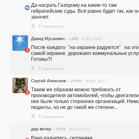
Да насрать Газпрому на какие-то там 
гейрапейские суды. Всё равно будет так, как он
захочет.
#
!
Пожаловаться
Давид Мусаевич
— (-308)
25.08 в 18:37
После каждого  "на окраине радуются"   на это
самой окраине  дорожают коммунальные услуги.
Готовы?! 
#
!
Пожаловаться
Сергей Алексеев
— (70049)
25.08 в 18:07
Таким же образом можно требовать от 
производителя автомобилей, чтобы двигатели 
них были только сторонних организаций. Немцы
педанты, но не до такой же степени...
#
!
Пожаловаться
дар ветер
— (2972)
25.08 в 17:33
Рано радуетесь, скотиняки.