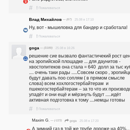
#
!
Пожаловаться
Влад Михайлов
— (67)
25.08 в 17:10
Ну, вот - мышеловка для бандер и сработала!
#
!
Пожаловаться
goga
— (3189)
25.08 в 16:26
решение сие вызвало фантастичекий рост цены
на эропийской площадке ... для даунитов - 
хвостопитеков она стала = 640  долл за тыс ку
.... очень таки рады .....Совсем скоро , эропийц
будут давать поо соплям ( в прямом смысле 
слова) всем хохлогостербайтерам  и 
пшекогостербайтерам -- за то что их производс
упадёт и они ещё и мёрзнуть будут .....идёт 
активная подготовка к тому ....немцы готовы
#
!
Пожаловаться
Maxim G.
— (-115)
25.08 в 17:20
goga
А зимний газ в той же трубе дороже на 40%….