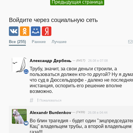
Предыдущая страница
Войдите через социальную сеть
Все
(255)
Ранние
Лучшие
Александр Дербень
— (6417)
26.08 в 07:08
Трубу, значит, за свои деньги строили, а 
пользоваться должен кто-то другой? Ну я дума
что суд в Дюссельдорфе - далеко не последняя
инстанция, оспорить его решение вполне 
возможно. 
#
!
Пожаловаться
Alexandr Burdenkov
— (7439)
26.08 в 04:44
Во блин трагедия - будет один "зицпредседател
Кац" владельцем трубы, а второй владельцем 
газа!!!