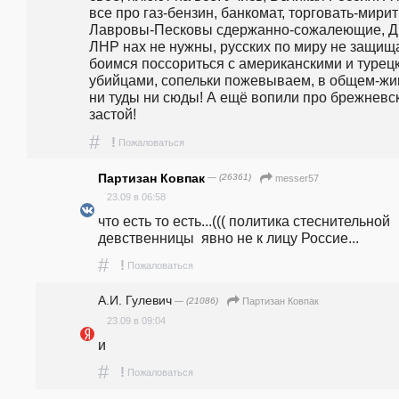
все про газ-бензин, банкомат, торговать-миритьс
Лавровы-Песковы сдержанно-сожалеющие, ДН
ЛНР нах не нужны, русских по миру не защища
боимся поссориться с американскими и турецк
убийцами, сопельки пожевываем, в общем-жив
ни туды ни сюды! А ещё вопили про брежневск
застой!
#
!
Пожаловаться
Партизан Ковпак
— (26361)
messer57
23.09 в 06:58
что есть то есть...((( политика стеснительной 
девственницы  явно не к лицу Россие...
#
!
Пожаловаться
А.И. Гулевич
— (21086)
Партизан Ковпак
23.09 в 09:04
и
#
!
Пожаловаться