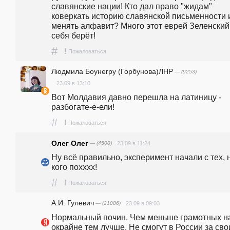
славянские нации! Кто дал право "жидам" 
коверкать историю славянской письменности и
менять алфавит? Много этот еврей Зеленский 
себя берёт! 
#
!
Пожаловаться
Людмила Боунегру (Горбунова)ЛНР
— (9253)
23.09 в 13:10
Вот Молдавия давно перешла на латиницу - 
разбогате-е-ели!
#
!
Пожаловаться
Олег Олег
— (4500)
23.09 в 11:24
Ну всё правильно, эксперимент начали с тех, н
кого похххх! 
#
!
Пожаловаться
А.И. Гулевич
— (21086)
23.09 в 09:03
Нормальный почин. Чем меньше грамотных на
окрайне тем лучше. Не смогут в России за свои