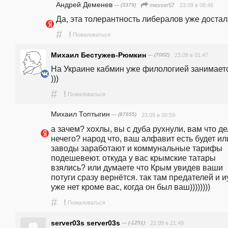
Андрей Деменев
— (3379)
23.09 в 08:46
messer57
Да, эта толерантность либералов уже достал
#
!
Пожаловаться
Михаил Бестужев-Рюмкин
— (7002)
23.09 в 01:47
На Украине кабмин уже филологией занимаетс
)))
#
!
Пожаловаться
Михаил Топтыгин
— (87655)
23.09 в 00:59
а зачем? хохлы, вы с дуба рухнули, вам что де
нечего? народ что, ваш алфавит есть будет или
заводы заработают и коммунальные тарифы 
подешевеют. откуда у вас крымские татары 
взялись? или думаете что Крым увидев ваши 
потуги сразу вернётся. так там предателей и иу
уже нет кроме вас, когда он был ваш))))))))
#
!
Пожаловаться
server03s server03s
— (-1251)
22.09 в 21:49