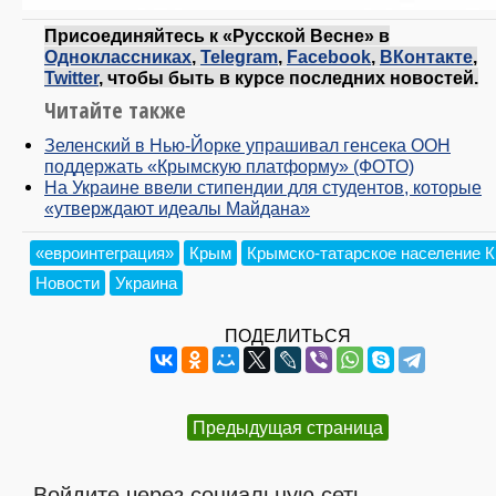
Присоединяйтесь к «Русской Весне» в
Одноклассниках
,
Telegram
,
Facebook
,
ВКонтакте
,
Twitter
, чтобы быть в курсе последних новостей.
Читайте также
Зеленский в Нью-Йорке упрашивал генсека ООН
поддержать «Крымскую платформу» (ФОТО)
На Украине ввели стипендии для студентов, которые
«утверждают идеалы Майдана»
«евроинтеграция»
Крым
Крымско-татарское население 
Новости
Украина
ПОДЕЛИТЬСЯ
Предыдущая страница
Войдите через социальную сеть