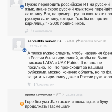
Нужно переводить российское ИТ на русский 
язык, иначе скоро русский язык тоже перейдёт 
латиницу. Вот, например, группа вконтакте про 
русскую латиницу, которая "как бы не против 
кириллицы" - 2000 подписчиков. 
#
!
Пожаловаться
server03s server03s
— (-1251)
server03s server03s
22.09 в 21:50
А также нужно следить, чтобы названия брен
в России были кириллицей, чтобы не было 
никаких LADA и UAZ Patriot. Это вполне 
посильно. То, что происходит за нашими 
рубежами, можно, конечно облаять, но по фак
защитить кириллицу даже в России руки корот
#
!
Пожаловаться
ирина семенова
— (2751)
22.09 в 20:58
Горе без ума .Как гакали и шокали,так и будут 
продолжать Насмешили.