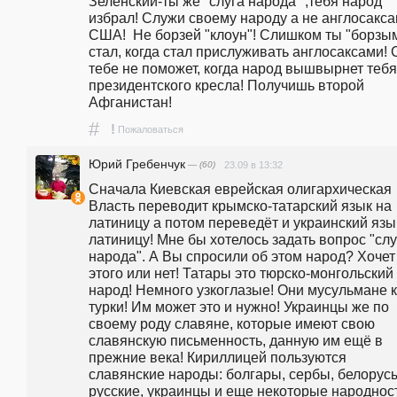
Зеленский-ты же "слуга народа" ,тебя народ 
избрал! Служи своему народу а не англосакса
США!  Не борзей "клоун"! Слишком ты "борзым
стал, когда стал прислуживать англосаксами! 
тебе не поможет, когда народ вышвырнет тебя 
президентского кресла! Получишь второй 
Афганистан!
#
!
Пожаловаться
Юрий Гребенчук
— (60)
23.09 в 13:32
Сначала Киевская еврейская олигархическая 
Власть переводит крымско-татарский язык на 
латиницу а потом переведёт и украинский язык
латиницу! Мне бы хотелось задать вопрос "слу
народа". А Вы спросили об этом народ? Хочет 
этого или нет! Татары это тюрско-монгольский 
народ! Немного узкоглазые! Они мусульмане ка
турки! Им может это и нужно! Украинцы же по 
своему роду славяне, которые имеют свою 
славянскую письменность, данную им ещё в 
прежние века! Кириллицей пользуются 
славянские народы: болгары, сербы, белорусы
русские, украинцы и еще некоторые народност