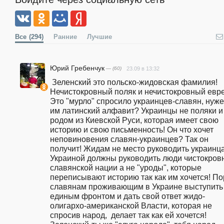
Все
(294)
Ранние
Лучшие
Юрий Гребенчук
— (60)
23.09 в 13:32
 Зеленский это польско-жидовская фамилия! 
Нечистокровный поляк и нечистокровный еврей
Это "мурло" спросило украинцев-славян, нужен
им латинский алфавит? Украинцы не поляки и  
родом из Киевской Руси, которая имеет свою 
историю и свою письменность! Он что хочет 
неповиновения славян-украинцев? Так он 
получит! Жидам не место руководить украинца
Украиной должны руководить люди чистокровн
славянской нации а не "уроды", которые 
переписывают историю так как им хочется! По
славянам проживающим в Украине выступить 
единым фронтом и дать свой ответ жидо-
олигархо-американской Власти, которая не 
спросив народ,  делает так как ей хочется! 