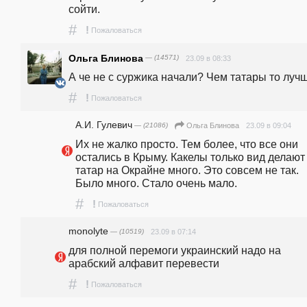
сойти.
#
!
Пожаловаться
Ольга Блинова
— (14571)
23.09 в 08:33
А че не с суржика начали? Чем татары то луч
#
!
Пожаловаться
А.И. Гулевич
— (21086)
23.09 в 09:04
Ольга Блинова
Их не жалко просто. Тем более, что все они 
остались в Крыму. Какелы только вид делают 
татар на Окрайне много. Это совсем не так. 
Было много. Стало очень мало.
#
!
Пожаловаться
monolyte
— (10519)
23.09 в 07:14
для полной перемоги украинский надо на 
арабский алфавит перевести
#
!
Пожаловаться