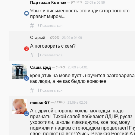
Партизан Ковпак
— (26361)
23.09 в 06:59
Язык и письменность это индикатор того кто 
правит миром...
#
!
Пожаловаться
Старый
— (5056)
23.09 в 04:09
А поговорить с кем?
#
!
Пожаловаться
Саша Дед
— (5297)
23.09 в 04:01
крещатик на мове пусть научится разговариват
как люди, а не как быдло вонючее
#
!
Пожаловаться
messer57
— (-1394)
23.09 в 02:09
А с другой стороны хохлы молодцы, надо 
признать! Тихой сапой побивают ЛДНР, русяз 
укоротили, школы ликвиднули, все под мову 
подмяли и нацизм с геноцидом процветает! Гну
свое, плюют на всё! Учись, Великая Россия! А 