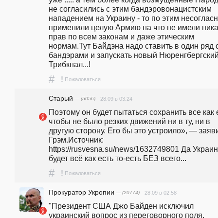
не согласились с этим бандэровонацистским 
нападением на Украину - то по этим несогласн
применили целую Армию на что не имели ника
прав по всем законам и даже этическим 
нормам.Тут Байдэна надо ставить в один ряд с
бандэрами и запускать новый Нюренгбергский
Трибкнал...!
#
!
Пожаловаться
Старый
— (5056)
28.09 в 03:24
Поэтому он будет пытаться сохранить все как е
чтобы не было резких движений ни в ту, ни в 
другую сторону. Его бы это устроило», — заяви
Грэм.Источник: 
https://rusvesna.su/news/1632749801 Да Украин
будет всё как есть то-есть БЕЗ всего...
#
!
Пожаловаться
Прокуратор Укропии
— (20774)
28.09 в 02:58
"Президент США Джо Байден исключил 
украинский вопрос из переговорного поля, 