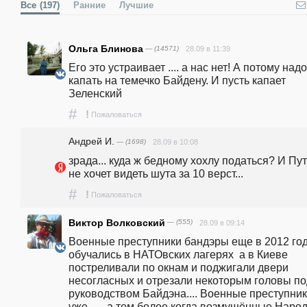
Все
(197)
Ранние
Лучшие
Ольга Блинова
— (14571)
28.09 в 11:39
Его это устраивает .... а нас нет! А потому надо 
капать на темечко Байдену. И пусть капает 
Зеленский
#
!
Пожаловаться
Андрей И.
— (1698)
28.09 в 10:08
зрада... куда ж бедному хохлу податься? И Пут
не хочет видеть шута за 10 верст...
#
!
Пожаловаться
Виктор Волковский
— (555)
28.09 в 09:14
Военные преступники бандэры еще в 2012 год
обучались в НАТОвских лагерях  а в Киеве 
постреливали по окнам и поджигали двери 
несогласных и отрезали некоторым головы под
руководством Байдэна.... Военные преступник
уже ..... а тем более когда возмущённые Народ