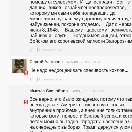
помощу отсулвозмем.  И  да  исправит  Бог   з   
давних   виков   ознаймленноепророчество,  
которому ми сами себе полецевши,  до 
милостивих нугвашему царскому величеству, я
найуниженей, покорне отдаемо.     Дат с Черкас
июня 8, 1648.     Вашему   царскому   величеству 
найнизши   слуги.    БогданХмельницкий, гетман
Войском его королевской милости Запорозким
#
!
Пожаловаться
Сергей Алексеев
— (70049)
27.09 в 18:24
Не надо недооценивать спесивость хохлов...
#
!
Пожаловаться
Мыкола Свинойжир
— (5964)
27.09 в 17:39
Все верно, это было ожидаемо, потому что так 
всегда делает Америка  - их волнуют только 
внутренние проблемы, а внешние только такие
которые могут привести быстрый успех, и кото
потом можно выгодно  "продать" населению 
на очередных выборах. Трамп дернулся улома