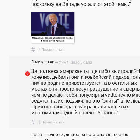
поскольку на Западе устали от этой темы."
#
!
Пожаловаться
Damn User
— (4226)
28.09 в 01:32
За пол века американцы где либо выиграли?Не
конечно, дебилы они и ковбойский подход толь
них на родине приветствуется, а в остальных 
местах они просто несут разрушение и смерть,
чем не делают себя популярными.Конечно мно
ведутся на их подачки, но это "элиты" а не люд
Приятно наблюдать как разваливается их 
многомиллиардный проект "Украина".
#
!
Пожаловаться
Lenia - вечно скулящее, хвостоголовое, соевое