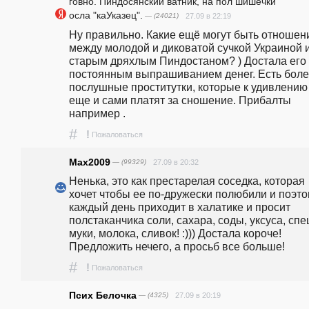
говно. Пиндосянский ватник, на пол шишечки
осла "каУказец".
— (24021)
27.09 в 22:19
Ну правильно. Какие ещё могут быть отношени
между молодой и диковатой сучкой Украиной и
старым дряхлым Пиндостаном? ) Достала его 
постоянным выпрашиванием денег. Есть боле
послушные проститутки, которые к удивлению 
еще и сами платят за сношение. Прибалты 
например . 
#
!
Пожаловаться
Max2009
— (99329)
27.09 в 20:32
Ненька, это как престарелая соседка, которая 
хочет чтобы ее по-дружески полюбили и поэто
каждый день приходит в халатике и просит 
полстаканчика соли, сахара, соды, уксуса, спец
муки, молока, сливок! :))) Достала короче! 
Предложить нечего, а просьб все больше!
#
!
Пожаловаться
Псих Белочка
— (4325)
27.09 в 20:19