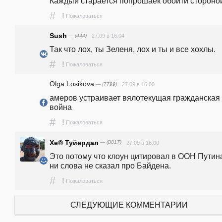
Каждый старается попрошаек обойти стороно
#
!
Пожаловаться
Sush
— (444)
27.09 в 16:04
Так что лох, ты Зеленя, лох и ты и все хохлы.
#
!
Пожаловаться
Olga Losikova
— (7799)
27.09 в 16:00
амеров устраивает вялотекущая гражданская 
война
#
!
Пожаловаться
Хе® Туйердал
— (8817)
27.09 в 16:00
Это потому что клоун цитировал в ООН Путина
ни слова не сказал про Байдена. 
#
!
Пожаловаться
СЛЕДУЮЩИЕ КОММЕНТАРИИ