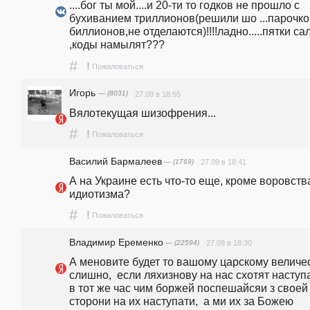
....бог ты мой....и 20-ти то годков не прошло с 
бухиванием триллионов(решили шо ...парочкой
биллионов,не отделаются)!!!!ладно.....пятки сал
,коды намылят???
#
!
Пожаловаться
Игорь
— (8031)
27.09 в 18:55
Вялотекущая шизофрения... 
#
!
Пожаловаться
Василий Бармалеев
— (1769)
27.09 в 18:41
А на Украине есть что-то еще, кроме воровства
идиотизма?
#
!
Пожаловаться
Владимир Еременко
— (22594)
27.09 в 18:30
А меновите будет то вашому царскому величес
слишно,  если ляхизнову на нас схотят наступа
в тот же час чим боржей поспешайсяи з своей 
сторони на их наступати,  а ми их за Божею 