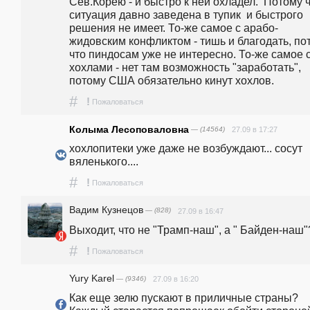
Сев.Корею - и быстро к ней охладел.  Потому ч
ситуация давно заведена в тупик  и быстрого 
решения не имеет. То-же самое с арабо-
жидовским конфликтом - тишь и благодать, пот
что пиндосам уже не интересно. То-же самое с
хохлами - нет там возможность "заработать", 
потому США обязательно кинут хохлов.
#
!
Пожаловаться
Колыма Лесоповаловна
— (14564)
27.09 в 17:27
хохлопитеки уже даже не возбуждают... сосут 
вяленького....
#
!
Пожаловаться
Вадим Кузнецов
— (828)
27.09 в 16:47
Выходит, что не "Трамп-наш", а " Байден-наш"
#
!
Пожаловаться
Yury Karel
— (9346)
27.09 в 16:20
Как еще зелю пускают в приличные страны? 