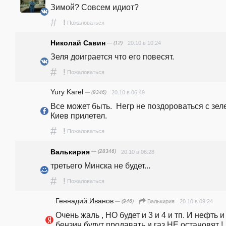
Зимой? Совсем идиот?
#
!
Пожаловаться
Николай Савин
— (12)
20.10 в 10:24
Зеля доиграется что его повесят.
#
!
Пожаловаться
Yury Karel
— (9346)
20.10 в 06:49
Все может быть.  Негр не поздороваться с зеле
Киев прилетел.
#
!
Пожаловаться
Валькирия
— (28346)
20.10 в 06:28
третьего Минска не будет...
#
!
Пожаловаться
Геннадий Иванов
— (946)
20.10 в 09:24
Валькирия
Очень жаль , НО будет и 3 и 4 и тп. И нефть и 
бензин будут продавать и газ НЕ остановят !  