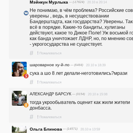
Мэйнкун Мурлыка
— (-17624)
20.10 в 20:14
Не понимаю, в чём проблема? Российские совк
уверены , ведь, в несуществовании 
Бандерштадта, как государства? Уверены. Так 
всё в порядке. Какие-то бандиты, хулиганы 
действуют, какое то Дикое Поле! Уж восьмой го
как банда уничтожает ЛДНР, но, по мнению сов
- укрогосударства не существует. 
#
!
Пожаловаться
шароварное ху-й-ло
— (6484)
20.10 в 18:39
сука а шо 8 лет делали-неготовились?мрази
#
!
Пожаловаться
АЛЕКСАНДР БАРСУК
— (3154)
20.10 в 15:08
тогда укрообыватель оценит как жили жители 
донбасса. 
#
!
Пожаловаться
Ольга Блинова
— (14571)
20.10 в 13:59