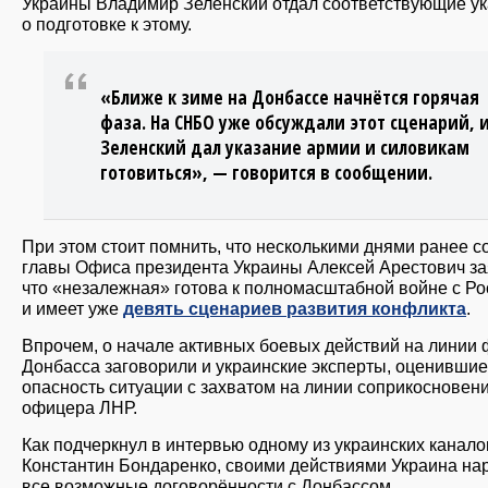
Украины Владимир Зеленский отдал соответствующие у
о подготовке к этому.
«Ближе к зиме на Донбассе начнётся горячая
фаза. На СНБО уже обсуждали этот сценарий, 
Зеленский дал указание армии и силовикам
готовиться», — говорится в сообщении.
При этом стоит помнить, что несколькими днями ранее с
главы Офиса президента Украины Алексей Арестович за
что «незалежная» готова к полномасштабной войне с Ро
и имеет уже
девять сценариев развития конфликта
.
Впрочем, о начале активных боевых действий на линии
Донбасса заговорили и украинские эксперты, оценившие
опасность ситуации с захватом на линии соприкосновен
офицера ЛНР.
Как подчеркнул в интервью одному из украинских канало
Константин Бондаренко, своими действиями Украина н
все возможные договорённости с Донбассом.