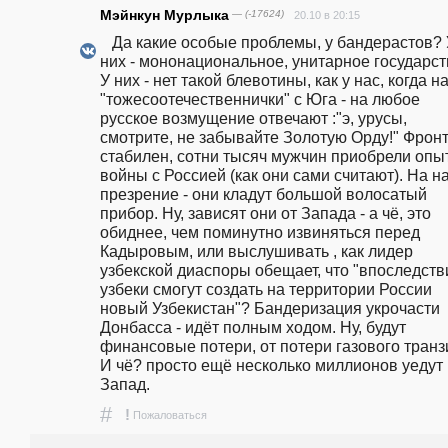
Мэйнкун Мурлыка
— (-17624)
20.10 в 20:15
   Да какие особые проблемы, у бандерастов? У 
них - мононациональное, унитарное государств
У них - нет такой блевотины, как у нас, когда н
"тожесоотечественнички" с Юга - на любое 
русское возмущение отвечают :"э, урусы, 
смотрите, не забывайте Золотую Орду!" Фронт 
стабилен, сотни тысяч мужчин приобрели опыт
войны с Россией (как они сами считают). На н
презрение - они кладут большой волосатый 
прибор. Ну, зависят они от Запада - а чё, это 
обиднее, чем поминутно извиняться перед 
Кадыровым, или выслушивать , как лидер 
узбекской диаспоры обещает, что "впоследстви
узбеки смогут создать на территории России 
новый Узбекистан"? Бандеризация укрочасти 
Донбасса - идёт полным ходом. Ну, будут 
финансовые потери, от потери газового транзи
И чё? просто ещё несколько миллионов уедут 
Запад. 
#
!
Пожаловаться