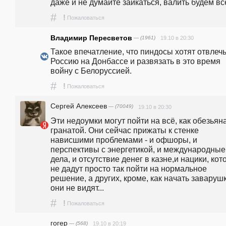
даже и не думайте заикаться, валить будем вс
#
!
Пожаловаться
Владимир Пересветов
— (1961)
19.10 в 20:30
Такое впечатление, что пиндосы хотят отвлечь
Россию на Донбассе и развязать в это время 
войну с Белоруссией.
#
!
Пожаловаться
Сергей Алексеев
— (70049)
19.10 в 20:30
Эти недоумки могут пойти на всё, как обезьяна 
гранатой. Они сейчас прижаты к стенке 
нависшими проблемами - и офшоры, и 
перспективы с энергетикой, и международные 
дела, и отсутствие денег в казне,и нацики, кот
не дадут просто так пойти на нормальное 
решение, а других, кроме, как начать заварушку
они не видят... 
#
!
Пожаловаться
гогер
— (568)
19.10 в 20:19