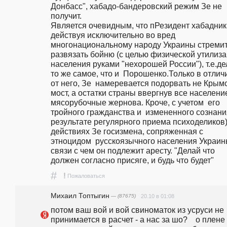
Донбасс", хабадо-бандеровский режим Зе не 
получит.                                                                                                          
Является очевидным, что пРезидент хабадник 
действуя исключительно во вред 
многонациональному народу Украины стремит
развязать бойню (с целью физической утилиза
населения руками "нехорошей России"), т.е.дел
то же самое, что и  Порошенко.Только в отличи
от него, Зе  намеревается подорвать не Крымс
мост, а остатки страны ввергнув все население 
мясорубочные жернова. Кроче, с учетом  его 
тройного гражданства и  измененного сознания
результате регулярного приема психоделиков),
действиях Зе госизмена, сопряженная с  
этноцидом  русскоязычного населения Украины
связи с чем он подлежит аресту. "Делай что 
должен согласно присяге, и будь что будет" 
#
!
Пожаловаться
Михаил Топтыгин
— (87675)
20.10 в 01:08
потом ваш вой и вой свиноматок из усруси не 
принимается в расчет - а нас за шо?    о плене 