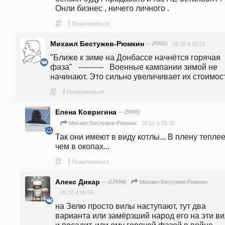
Онли бизнес , ничего личного .  
#
!
Пожаловаться
Михаил Бестужев-Рюмкин
— (7002)
20.10 в 03:22
"Ближе к зиме на Донбассе начнётся горячая 
фаза"   ----------   Военные кампании зимой не 
начинают. Это сильно увеличивает их стоимос
#
!
Пожаловаться
Елена Ковригина
— (5656)
20.10 в 03:35
Михаил Бестужев-Рюмкин
Так они имеют в виду котлы... В плену теплее,
чем в окопах...
#
!
Пожаловаться
Алекс Дикар
— (12694)
Михаил Бестужев-Рюмкин
20.10 в 05:59
на Зелю просто вилы наступают, тут два 
варианта или замёрзший народ его на эти ви