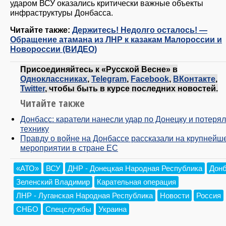
ударом ВСУ оказались критически важные объекты
инфраструктуры Донбасса.
Читайте также:
Держитесь! Недолго осталось! —
Обращение атамана из ЛНР к казакам Малороссии и
Новороссии (ВИДЕО)
Присоединяйтесь к «Русской Весне» в
Одноклассниках
,
Telegram
,
Facebook
,
ВКонтакте
,
Twitter
, чтобы быть в курсе последних новостей.
Читайте также
Донбасс: каратели нанесли удар по Донецку и потеря
технику
Правду о войне на Донбассе рассказали на крупнейш
мероприятии в стране ЕС
«АТО»
ВСУ
ДНР - Донецкая Народная Республика
Дон
Зеленский Владимир
Карательная операция
ЛНР - Луганская Народная Республика
Новости
Россия
СНБО
Спецслужбы
Украина