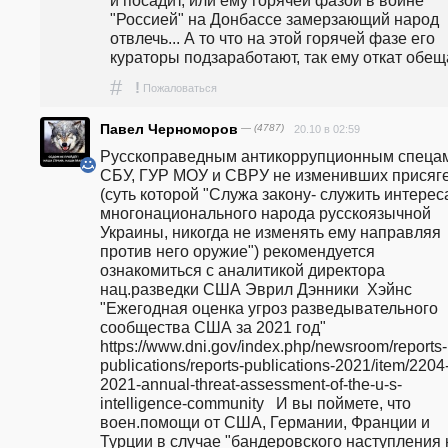
и посадит, или ему горячей фазой в войне 
"Россией" на Донбассе замерзающий народ 
отвлечь... А то что на этой горячей фазе его 
кураторы подзаработают, так ему откат обещ
#
!
Пожаловаться
Павел Черноморов
— (4787)
20.10 в 02:59
Русскоправедным антикоррупционным спецам
СБУ, ГУР МОУ и СВРУ не изменивших присяге
(суть которой "Служа закону- служить интерес
многонационального народа русскоязычной 
Украины, никогда не изменять ему направляя 
против него оружие") рекомендуется 
ознакомиться с аналитикой директора 
нац.разведки США Эврил Дэнники  Хэйнс 
"Ежегодная оценка угроз разведывательного 
сообщества США за 2021 год"   
https://www.dni.gov/index.php/newsroom/reports-
publications/reports-publications-2021/item/2204
2021-annual-threat-assessment-of-the-u-s-
intelligence-community   И вы поймете, что 
воен.помощи от США, Германии, Франции и 
Турции в случае "бандеровского наступления н