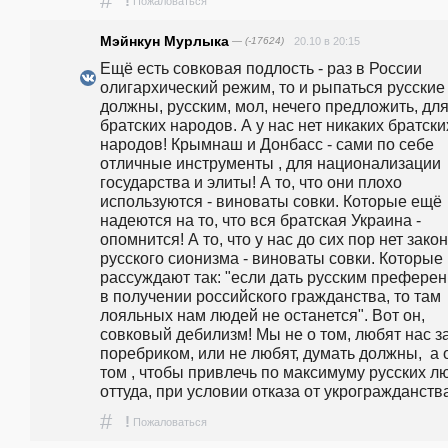
#
!
Пожаловаться
Мэйнкун Мурлыка
— (-17624)
20.10 в 20:15
Ещё есть совковая подлость - раз в России 
олигархический режим, то и рыпаться русские 
должны, русским, мол, нечего предложить, для
братских народов. А у нас нет никаких братских
народов! Крымнаш и Донбасс - сами по себе 
отличные инструменты , для национализации 
государства и элиты! А то, что они плохо 
используются - виноваты совки. Которые ещё 
надеются на то, что вся братская Украина - 
опомнится! А то, что у нас до сих пор нет закон
русского сионизма - виноваты совки. Которые 
рассуждают так: "если дать русским преферен
в получении российского гражданства, то там 
лояльных нам людей не останется". Вот он, 
совковый дебилизм! Мы не о том, любят нас за
поребриком, или не любят, думать должны,  а о
том , чтобы привлечь по максимуму русских лю
оттуда, при условии отказа от укрогражданства
#
!
Пожаловаться