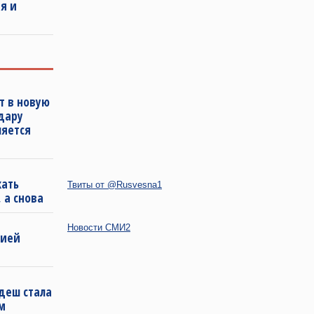
я и
т в новую
удару
ляется
кать
Твиты от @Rusvesna1
 а снова
Новости СМИ2
бией
деш стала
м