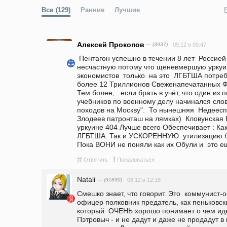
Все
(129)
Ранние
Лучшие
Алексей Прокопов
— (3937)
09.12 в 00:47
 Пентагон успешно в течении 8 лет  Россией  более 277 раз Нападает на   
несчастную потому что щеневмершую уркуин
экономистов  только  на это  ЛГБТША потребовалось  ДОПОЛН
более 12 Триллионов Свеженапечатанных ФРС!!!)))                                    
Тем более,   если брать в учёт, что один из 
учебников по военному делу начинался слов
походов на Москву".  То нынешняя  Недеес
Злодеев патронташ на лямках)  Кловунская
уркуине 404 Лучше всего Обеспечивает : Как
ЛГБТША. Так и УСКОРЕННУЮ  утилизацию бы
Пока ВОНИ не поняли как их Обули и  это ещ
#
!
Ответить
Пожаловаться
Natali
— (31830)
08.12 в 12:18
Смешко знает, что говорит. Это  коммунист-о
офицер полковник предатель, как пеньковский
который  ОЧЕНЬ хорошо понимает о чем идет 
Пэтровыч - и не дадут и даже не продадут в 