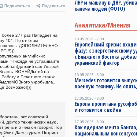
ЛНР и машину в ДНР, убива
Подписаться
Поделиться
калеча людей (ФОТО)
Аналитика/Мнения
18.05.2026 - 7:00
у 404. По отчётам 
Европейский кризис входи
ИТЕЛЬНО                              
фазу: к энергетическому 
              
с Ближнего Востока добав
популярных английских 
ами "Никогда не устраивайте 
украинский фактор
пособная(детский сад Упырей-
 Власть  ВОНЕЙДытей на 
18.05.2026 - 6:00
 Работу и Печатного станка 
Mersedes готовится выпус
длоМОВного укробыдла...  
военную технику. Не опять,
ё Возможно!)))  
17.05.2026 - 8:00
Европа пропитана русофо
и готовится к войне
боротень, экс советский 
, доктор технических наук , 
17.05.2026 - 6:00
Как ядерная мечта Бангла
речь и о чем он говорит. Iгор 
национальным консенсусо
крЭдит. Даже туркам Петриот 