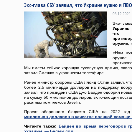
Экс-глава СБУ заявил, что Украине нужно и ПВ
08.12.2021 
Экс-гл
Украины 
что 
противо
оружие, 
«Нам нуж
оружи
противов
Мы имеем сейчас хорошую сухопутную армию, около 
заявил Смешко в украинском телеэфире.
Ранее министр обороны США Ллойд Остин заявил, что
более 2,5 миллиарда долларов на поддержку воор
заявил, что президент США Джо Байден одобрил новы
на сумму 60 миллионов долларов, включающий поста
ракетных комплексов Javelin.
Проект оборонного бюджета США на 2022 год
миллионов долларов в качестве военной помощи 
Читайте также:
Байден во время переговоров гр
Украины, — Белый дом