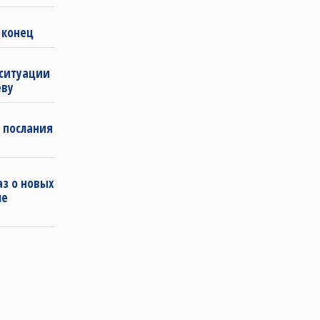
 конец
 ситуации
еву
 послания
з о новых
ле