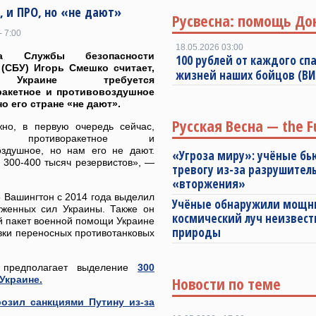
О, и ПРО, но «не дают»
Русвесна: помощь До
- 7:00
18.05.2026 03:00
ава Службы безопасности
100 рублей от каждого спа
(СБУ) Игорь Смешко считает,
жизней наших бойцов (В
Украине требуется
ракетное и противовоздушное
но его стране «не дают».
Русская Весна — the F
но, в первую очередь сейчас,
е противоракетное и
оздушное, но нам его не дают.
«Угроза миру»: учёные бь
300-400 тысяч резервистов», —
тревогу из-за разрушител
«вторжения»
 Вашингтон с 2014 года выделил
Учёные обнаружили мощ
уженных сил Украины. Также он
космический луч неизвест
й пакет военной помощи Украине
природы
вки переносных противотанковых
 предполагает выделение
300
Новости по теме
Украине.
озил санкциями Путину из-за