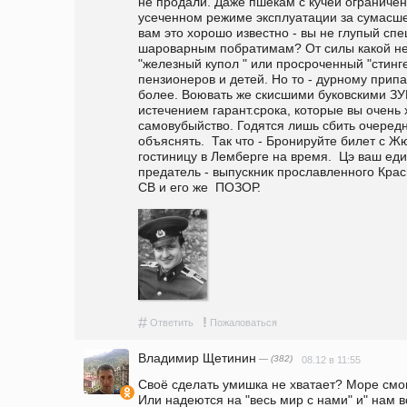
не продали. Даже пшекам с кучей ограничени
усеченном режиме эксплуатации за сумасшед
вам это хорошо известно - вы не глупый специ
шароварным побратимам? От силы какой не
"железный купол " или просроченный "стинге
пензионеров и детей. Но то - дурному припа
более. Воювать же скисшими буковскими ЗУ
истечением гарант.срока, которые вы очень 
самовубыйство. Годятся лишь сбить очередно
объяснять.  Так что - Бронируйте билет с Ж
гостиницу в Лемберге на время.  Цэ ваш ед
предатель - выпускник прославленного Кра
СВ и его же  ПОЗОР.
#
!
Ответить
Пожаловаться
Владимир Щетинин
— (382)
08.12 в 11:55
Своё сделать умишка не хватает? Море смог
Или надеются на "весь мир с нами" и" нам 