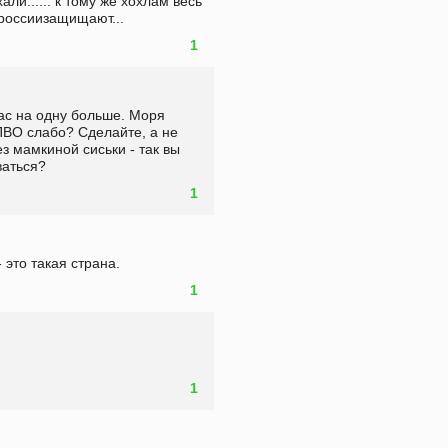
ли...... к тому же хохлам весь 
 россиизащищают...
1
ас на одну больше. Моря 
ПВО слабо? Сделайте, а не 
з мамкиной сиськи - так вы 
аться? 
1
 это такая страна.
1
1