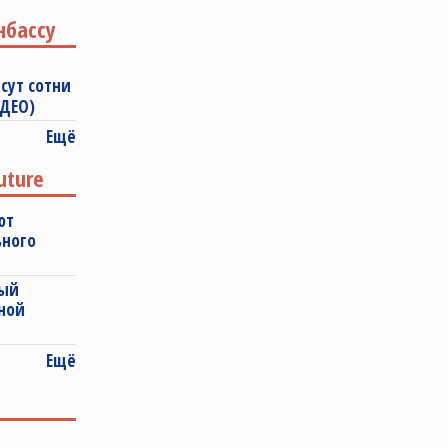
нбассу
сут сотни
ИДЕО)
Ещё
uture
ют
ьного
ный
ной
Ещё