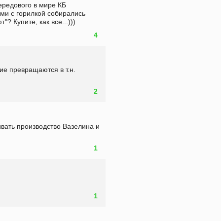
ередового в мире КБ 
и с горилкой собирались 
"? Купите, как все...)))
4
ие превращаются в т.н. 
2
ать производство Вазелина и 
1
1