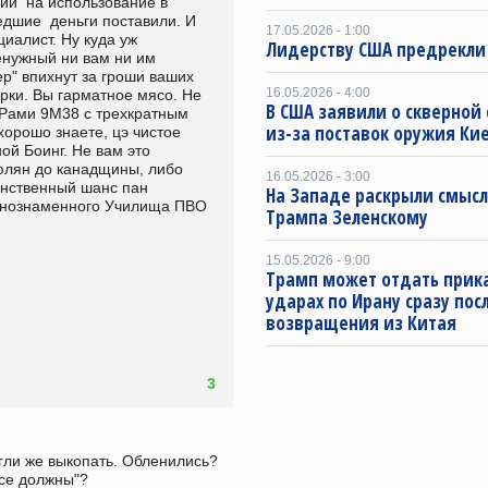
й  на использование в 
шие  деньги поставили. И 
17.05.2026 - 1:00
алист. Ну куда уж  
Лидерству США предрекли
нужный ни вам ни им 
р" впихнут за гроши ваших 
16.05.2026 - 4:00
рки. Вы гарматное мясо. Не 
В США заявили о скверной
Рами 9М38 с трехкратным 
из-за поставок оружия Ки
хорошо знаете, цэ чистое 
й Боинг. Не вам это 
юлян до канадщины, либо 
16.05.2026 - 3:00
инственный шанс пан 
На Западе раскрыли смысл
снознаменного Училища ПВО 
Трампа Зеленскому
15.05.2026 - 9:00
Трамп может отдать прика
ударах по Ирану сразу пос
возвращения из Китая
3
ли же выкопать. Обленились? 
все должны"?