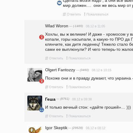
сделать мозги надо , а они все выеха
мир должен....  они же весь мир от
#
!
Ответить
Пожаловаться
Wlad Woron
— (-1489)
08.12 в 11:05
Хохлы, вы ж великие! И даже - хромосом у в
копали, горы насыпали, а какую-то ПРО да 
клянчите, как дитя леденец! Тяжело стало бе
сами ее выплюнули? И чего теперь-то жалов
#
!
Ответить
Пожаловаться
Olgert Fantozzy
— (3460)
08.12 в 10:15
Похоже они и в правду думают, что украина -
#
!
Ответить
Пожаловаться
Геша
— (9761)
08.12 в 09:38
И только вечный стон: «дайте грошей»… )))
#
!
Ответить
Пожаловаться
Igor Skeptik
— (29628)
08.12 в 08:12