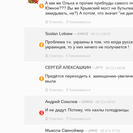
А как же Ольха и прочие приблуды самого п
Южное??? Вы же Крымский мост не бутылкам
закидывать, не?) А потом, что значит "не дают
#
!
Ответить
Пожаловаться
Soslan Loloew
— (14613)
08.12 в 08:10
Проблема т.н. украины в том, что когда русск
украинцев, то у них ничего не получается !
#
!
Ответить
Пожаловаться
СЕРГЕЙ АЛЕКСАШКИН
— (577)
08.12 в 08:09
Придётся переходить к  замещению-увеличив
мыла
#
!
Ответить
Пожаловаться
Андрей Соколов
— (10621)
08.12 в 08:03
И не дадут. Потому, что хахлы голодранцы. 
#
!
Ответить
Пожаловаться
Мыкола Свинойжир
— (5964)
08.12 в 07:56