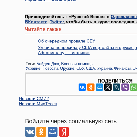
Присоединяйтесь к «Русской Весне» в
Одноклассн
ВКонтакте
,
Twitter
, чтобы быть в курсе последних 
Читайте также
Об очередном провале СБУ
Украина попросила у США вертолёты и оружие,
Афганистану, — источник
Теги:
Байден Джо
Военная помощь
Украине
Новости
Оружие
СБУ
США
Украина
Финансы
Э
ПОДЕЛИТЬСЯ
Новости СМИ2
Новости МирТесен
Войдите через социальную сеть