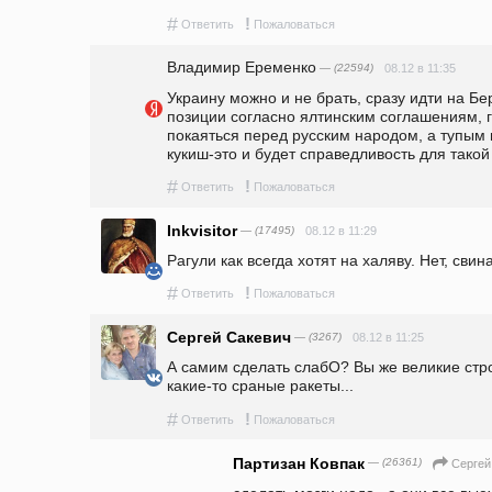
#
!
Ответить
Пожаловаться
Владимир Еременко
— (22594)
08.12 в 11:35
Украину можно и не брать, сразу идти на Бе
позиции согласно ялтинским соглашениям, г
покаяться перед русским народом, а тупым 
кукиш-это и будет справедливость для такой
#
!
Ответить
Пожаловаться
Inkvisitor
— (17495)
08.12 в 11:29
Рагули как всегда хотят на халяву. Нет, свин
#
!
Ответить
Пожаловаться
Сергей Сакевич
— (3267)
08.12 в 11:25
А самим сделать слабО? Вы же великие строи
какие-то сраные ракеты...
#
!
Ответить
Пожаловаться
Партизан Ковпак
— (26361)
Сергей