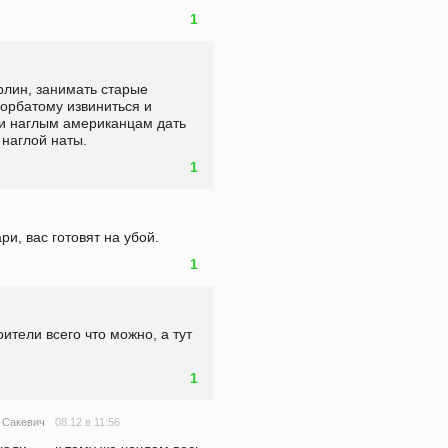
1
рлин, занимать старые 
орбатому извиниться и 
и наглым американцам дать 
 наглой наты. 
1
ари, вас готовят на убой.
1
тели всего что можно, а тут 
1
08.12 в 11:56
 Сакевич