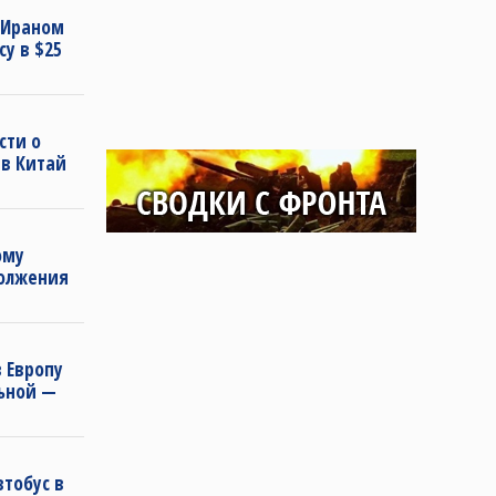
 Ираном
у в $25
сти о
 в Китай
ому
должения
 Европу
льной —
втобус в