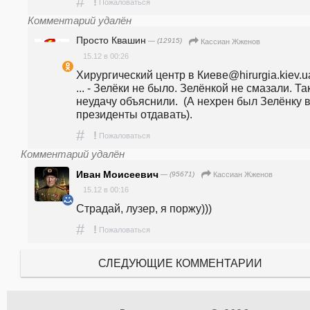
#
!
Пожаловаться
Комментарий удалён
Просто Квашин
— (12915)
Кассиан Жженов
15.12 в 00:26
Хирургический центр в Киеве@hirurgia.kiev.ua    
... - Зелёки не было. Зелёнкой не смазали. Так
неудачу объяснили.  (А нехрен был Зелёнку в
президенты отдавать).
#
!
Пожаловаться
Комментарий удалён
Иван Моиceeвич
— (95671)
Кассиан Жженов
15.12 в 00:16
Страдай, лузер, я поржу)))
#
!
Пожаловаться
СЛЕДУЮЩИЕ КОММЕНТАРИИ