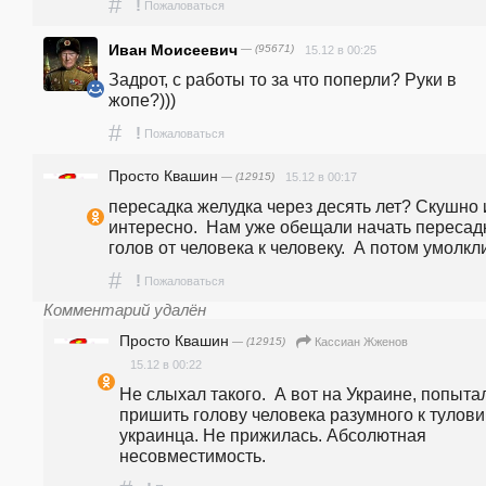
#
!
Пожаловаться
Иван Моиceeвич
— (95671)
15.12 в 00:25
Задрот, с работы то за что поперли? Руки в 
жопе?)))
#
!
Пожаловаться
Просто Квашин
— (12915)
15.12 в 00:17
пересадка желудка через десять лет? Скушно и
интересно.  Нам уже обещали начать пересадк
голов от человека к человеку.  А потом умолкли
#
!
Пожаловаться
Комментарий удалён
Просто Квашин
— (12915)
Кассиан Жженов
15.12 в 00:22
Не слыхал такого.  А вот на Украине, попытал
пришить голову человека разумного к тулови
украинца. Не прижилась. Абсолютная 
несовместимость.