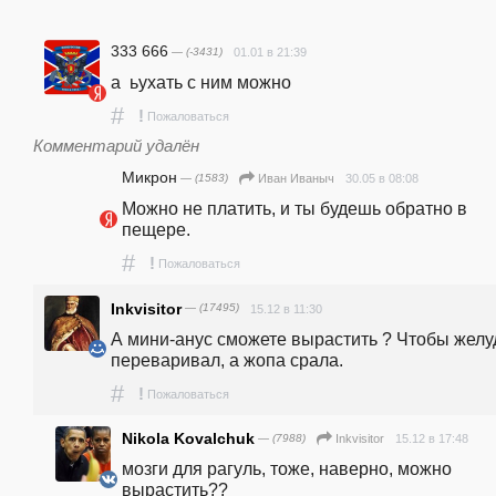
333 666
— (-3431)
01.01 в 21:39
а  ьухать с ним можно
#
!
Пожаловаться
Комментарий удалён
Микрон
— (1583)
30.05 в 08:08
Иван Иваныч
Можно не платить, и ты будешь обратно в 
пещере.
#
!
Пожаловаться
Inkvisitor
— (17495)
15.12 в 11:30
А мини-анус сможете вырастить ? Чтобы желуд
переваривал, а жопа срала.
#
!
Пожаловаться
Nikola Kovalchuk
— (7988)
15.12 в 17:48
Inkvisitor
мозги для рагуль, тоже, наверно, можно 
вырастить??