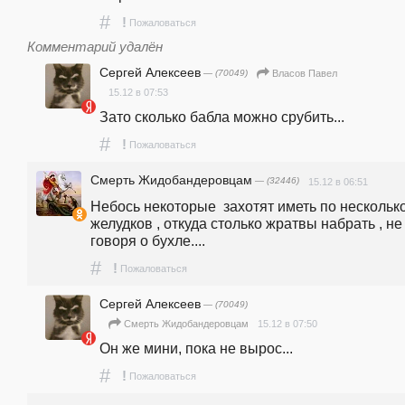
#
!
Пожаловаться
Комментарий удалён
Сергей Алексеев
— (70049)
Власов Павел
15.12 в 07:53
Зато сколько бабла можно срубить...
#
!
Пожаловаться
Смерть Жидобандеровцам
— (32446)
15.12 в 06:51
Небось некоторые  захотят иметь по несколько
желудков , откуда столько жратвы набрать , не 
говоря о бухле....
#
!
Пожаловаться
Сергей Алексеев
— (70049)
15.12 в 07:50
Смерть Жидобандеровцам
Он же мини, пока не вырос...
#
!
Пожаловаться