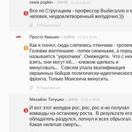
vasia pupkin
— (11178)
15.12 в 06:40
Все по Стругацким - профессор Выбегалло и е
человек, неудовлетворенный желудочно.)))
#
!
Пожаловаться
Просто Квашин
— (12915)
15.12 в 02:42
Как я понял, сюда слетелись птенчики - тролечк
Головки желтенькие - попки синенькие, а пород
называется "укропчики". Онижедети.  Что с них
взять, они могут еб... - клювом щелкать и 
минусовать...  Совсем упала квалификация 
окраинных бойцов политически-идиотического 
фронта. Только Моисеича минусить.
#
!
Пожаловаться
Михайло Титушко
— (9322)
15.12 в 00:25
И вот этот желудок рос, рос, рос и не получал 
команды на остановку роста.  В результате его
обладатель раздулся, лопнул и всех обрызгал.                              
Какая нелепая смерть...