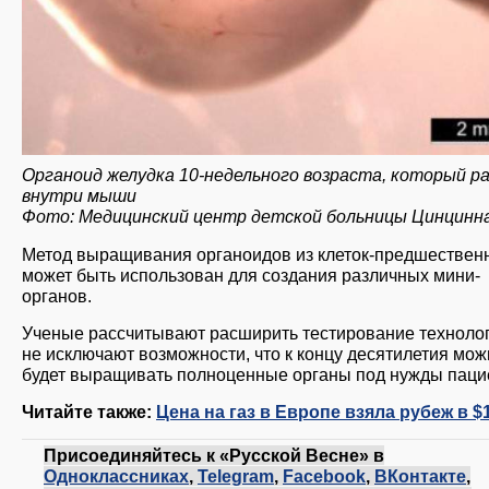
Органоид желудка 10-недельного возраста, который 
внутри мыши
Фото: Медицинский центр детской больницы Цинцинн
Метод выращивания органоидов из клеток-предшествен
может быть использован для создания различных мини-
органов.
Ученые рассчитывают расширить тестирование технолог
не исключают возможности, что к концу десятилетия мож
будет выращивать полноценные органы под нужды паци
Читайте также:
Цена на газ в Европе взяла рубеж в $
Присоединяйтесь к «Русской Весне» в
Одноклассниках
,
Telegram
,
Facebook
,
ВКонтакте
,