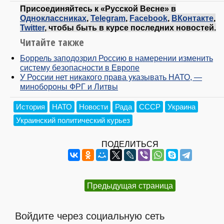
Присоединяйтесь к «Русской Весне» в
Одноклассниках
,
Telegram
,
Facebook
,
ВКонтакте
,
Twitter
, чтобы быть в курсе последних новостей.
Читайте также
Боррель заподозрил Россию в намерении изменить
систему безопасности в Европе
У России нет никакого права указывать НАТО, —
минобороны ФРГ и Литвы
История
НАТО
Новости
Рада
СССР
Украина
Украинский политический курьез
ПОДЕЛИТЬСЯ
Предыдущая страница
Войдите через социальную сеть