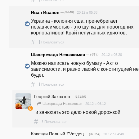
Иван Иванов
— (4849)
20.12 в 05:38
Украина - колония сша, пренебрегает 
независимостью - это шутка для новогодних 
корпоративов! Край непуганных идиотов.
#
!
Пожаловаться
Шахерезада Незнакомая
— (-634)
20.12 в 05:20
Можно написать новую бумагу - Акт о 
зависимости, и разногласий с конституцией не 
будет. 
#
!
Пожаловаться
Георгий Захватов
— (15489)
20.12 в 06:12
Шахерезада Незнакомая
 и занюхать это дело новой дорожкой
#
!
Пожаловаться
Какляди Полный ZVиздец
— (31954)
20.12 в 04:48