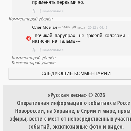
применять первыми яо.
#
!
Пожаловаться
Комментарий удалён
Олег Мовчан
— (-166)
20.12 в 04:42
кеша
- почикай  парупрах - не  грюепй  колэсами  - 
натисни  на  гальма ---
#
!
Пожаловаться
Комментарий удалён
Комментарий удалён
СЛЕДУЮЩИЕ КОММЕНТАРИИ
«Русская весна» © 2026
Оперативная информация о событиях в Росси
Новороссии, на Украине, в Сирии и мире, пря
эфиры, вести с мест от непосредственных участ
событий, эксклюзивные фото и видео.