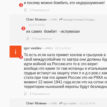
и посему можно бомбить это недоразумение!
#
!
Пожаловаться
Олег Мовчан
— (-166)
Какляди Полный ZVиздец
20.12 в 04:50
их самих  бомбит  - испумизан
#
!
Пожаловаться
igor vasiliev
— (4961)
20.12 в 04:44
То есть если нато примет хохлов и грызунов в 
свой междусобойчик то завтра они должны буд
идти войной на Россию.кто то в это верит 
вообще,что какие то там испанцы и итальяшки 
грудью встанут на защиту этих п и д о ров.с как
стати.при том что армия России это не РККА на
момент 22 июня 1941 года.если что на сотни ле
территории нынешней европы будут безлюдн
#
!
Пожаловаться
Олег Мовчан
— (-166)
20.12 в 04:46
igor vasiliev