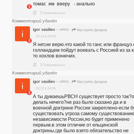
томас  им  вверу   - анально
#
!
Пожаловаться
Комментарий удалён
igor vasiliev
— (4961)
Мастурбек Дилдоев
20.12 в 04:53
Я нет,не верю.что какой то ганс или француз с
голландцем пойдут воевать с Россией из за к
то хохлов вонючих.
#
!
Пожаловаться
Комментарий удалён
igor vasiliev
— (4961)
Мастурбек Дилдоев
20.12 в 04:56
А ты думаешьРВСН существует просто так?от
делать нечего?не раз было сказано да и в 
военной доктрине России закреплено-если бу
существовать угроза самому существованию
независимости России,яо будет применено 
первым.в этом отличие от ельцинской 
доктрины,где было взято обязательство не 