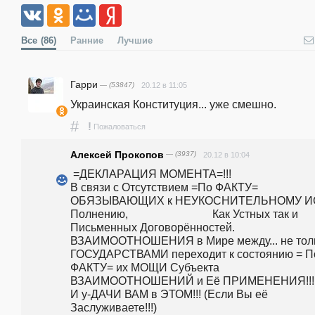
Все
(86)
Ранние
Лучшие
Гарри
— (53847)
20.12 в 11:05
Украинская Конституция... уже смешно.
#
!
Пожаловаться
Алексей Прокопов
— (3937)
20.12 в 10:04
 =ДЕКЛАРАЦИЯ МОМЕНТА=!!!                                                                               
В связи с Отсутствием =По ФАКТУ=                                                   
ОБЯЗЫВАЮЩИХ к НЕУКОСНИТЕЛЬНОМУ И
Полнению,                              Как Устных так и 
Письменных Договорённостей.                                                                                                                                                                    
ВЗАИМООТНОШЕНИЯ в Мире между... не толь
ГОСУДАРСТВАМИ переходит к состоянию = По
ФАКТУ= их МОЩИ Субъекта 
ВЗАИМООТНОШЕНИЙ и Её ПРИМЕНЕНИЯ!!!                                                     
И у-ДАЧИ ВАМ в ЭТОМ!!! (Если Вы её 
Заслуживаете!!!)                                                                  