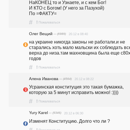
НаКОНЕЦ то и Узнаете, и с кем Бог!                                                                                                       
И КТО с Богом! (У него за Пазухой)                                                                                            
По =ФАКТУ=                                                          
#
!
Пожаловаться
Олег Вещий
— (6989)
20.12 в 08:40
на украине никогда законы не работали.и не 
старались хоть мало мальски их соблюдать все
верха до низа.там махновщина была еще с80х
годов
#
!
Пожаловаться
Алена Иванова
— (4564)
20.12 в 08:22
Усраинская конституция это такая бумажка, 
которую за 5 минут исправить можно! :))))
#
!
Пожаловаться
Yury Karel
— (9346)
20.12 в 06:30
Изменят Конституцию. Долго что ли ?
#
!
Пожаловаться