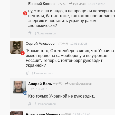
Евгений Коптев
— (4947)
13.01 в 05:52
Рус Иван
ну, это сшп и надо, а не проще ли перекрыть 
вентили, батьке тоже, так как он поставляет эл
энергию и поставить украину раком 
экономически?
#
!
Пожаловаться
Сергей Алексеев
— (70049)
12.01 в 20:28
"Кроме того, Столтенберг заявил, что Украина 
имеет право на самооборону и не угрожает 
России". Теперь Столтенберг руководит 
Украиной?
#
!
Пожаловаться
Андрей Вель
— (448)
Сергей Алексеев
12.01 в 20:51
Кто только Украиной не руководит..
#
!
Пожаловаться
Александр Черных
— (326)
12.01 в 19:40