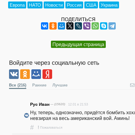
Европа
НАТО
Новости
Россия
США
Украина
ПОДЕЛИТЬСЯ
Предыдущая страница
Войдите через социальную сеть
Все
(216)
Ранние
Лучшие
Рус Иван
— (15620)
12.01 в 21:53
Ну, теперь, однозначно, придётся бомбить хохл
невзирая на весь американский вой. Аминь!
#
!
Пожаловаться