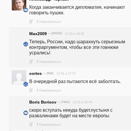
Когда заканчивается дипломатия, начинают 
говорить пушки.
#
!
Пожаловаться
Max2009
— (99329)
12.01 в 18:35
Теперь, России, надо шарахнуть серьезным 
контраргументом, чтобы все эти говнюки 
усрались!
#
!
Пожаловаться
cortes
— (586)
12.01 в 17:37
В очередной раз пытаются всё заболтать.
#
!
Пожаловаться
Boris Borisov
— (7461)
12.01 в 16:44
скоро вступать некуда будет.пустыня с 
развалинами будет на месте европы
#
!
Пожаловаться