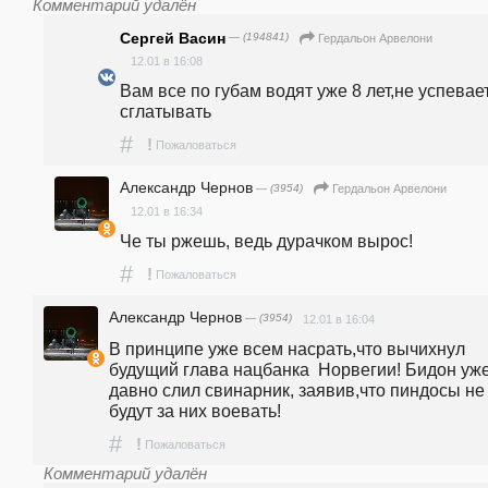
Комментарий удалён
Сергей Васин
— (194841)
Гердальон Арвелони
12.01 в 16:08
Вам все по губам водят уже 8 лет,не успевает
сглатывать
#
!
Пожаловаться
Александр Чернов
— (3954)
Гердальон Арвелони
12.01 в 16:34
Че ты ржешь, ведь дурачком вырос!
#
!
Пожаловаться
Александр Чернов
— (3954)
12.01 в 16:04
В принципе уже всем насрать,что вычихнул 
будущий глава нацбанка  Норвегии! Бидон уже
давно слил свинарник, заявив,что пиндосы не 
будут за них воевать!
#
!
Пожаловаться
Комментарий удалён