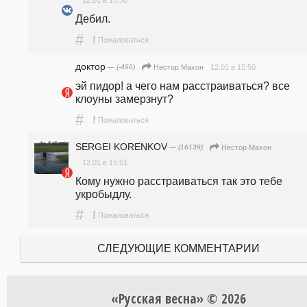
Дебил.
#
!
Пожаловаться
доктор
— (-466)
12.01 в 15:50
Нестор Махон
эй пидор! а чего нам расстраиваться? все 
клоуны замерзнут?
#
!
Пожаловаться
SERGEI KORENKOV
— (16139)
Нестор Махон
12.01 в 15:51
Кому нужно расстраиваться так это тебе 
укробыдлу.
#
!
Пожаловаться
СЛЕДУЮЩИЕ КОММЕНТАРИИ
«Русская весна» © 2026