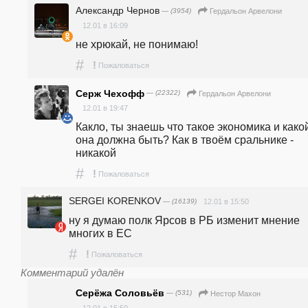
Александр Чернов
— (3954)
Гердальон Арвелони
12.01 в 16:09
не хрюкай, не понимаю!
#
!
Пожаловаться
Серж Чехофф
— (22322)
Гердальон Арвелони
12.01 в 19:47
Какло, ты знаешь что такое экономика и какой
она должна быть? Как в твоём сральнике - 
никакой
#
!
Пожаловаться
SERGEI KORENKOV
— (16139)
12.01 в 15:50
ну я думаю полк Ярсов в РБ изменит мнение 
многих в ЕС
#
!
Пожаловаться
Комментарий удалён
Серёжа Соловьёв
— (531)
Нестор Махон
12.01 в 15:50