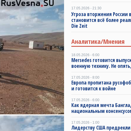
17.05.2026 - 21:30
Угроза вторжения России в
становится всё более реа
Die Zeit
Аналитика/Мнения
18.05.2026 - 6:00
Mersedes готовится выпус
военную технику. Не опять,
17.05.2026 - 8:00
Европа пропитана русофо
и готовится к войне
17.05.2026 - 6:00
Как ядерная мечта Бангла
национальным консенсусо
17.05.2026 - 1:00
Лидерству США предрекли