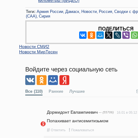
километры (ВИДЕО)
Теги:
Армия России
Дамаск
Новости
Россия
Сводки с фр
(САА)
Сирия
ПОДЕЛИТЬСЯ
Новости СМИ2
Новости МирТесен
Войдите через социальную сеть
Все
(110)
Ранние
Лучшие
Дормидонт Евлампиевич
— (55706)
16.01 в 05:12
Попахивает антисемитизьмом
#
!
Ответить
Пожаловаться