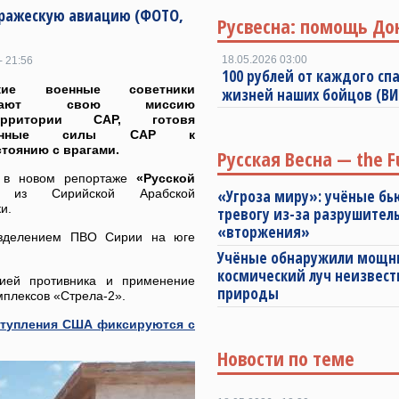
 вражескую авиацию (ФОТО,
Русвесна: помощь До
18.05.2026 03:00
- 21:56
100 рублей от каждого спа
ские военные советники
жизней наших бойцов (В
лжают свою миссию
рритории САР, готовя
жённые силы САР к
тоянию с врагами.
Русская Весна — the F
 в новом репортаже
«Русской
ы»
из Сирийской Арабской
«Угроза миру»: учёные бь
ки.
тревогу из-за разрушител
«вторжения»
азделением ПВО Сирии на юге
Учёные обнаружили мощ
космический луч неизвест
ией противника и применение
природы
мплексов «Стрела-2».
тупления США фиксируются с
Новости по теме