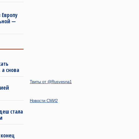
 Европу
льной —
кать
 а снова
Твиты от @Rusvesna1
бией
Новости СМИ2
деш стала
м
 конец