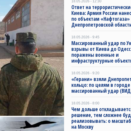
18.05.2026 - 12:30
Ответ на террористически
Киева: Армия России нане
по объектам «Нафтогаза»
Днепропетровской област
18.05.2026 - 9:45
Массированный удар по Ук
взрывы от Киева до Одесс
поражены военные и
инфраструктурные объект
18.05.2026 - 9:20
«Герани» взяли Днепропет
кольцо: по целям в городе
массированный удар (ВИД
18.05.2026 - 8:00
Чем дольше откладываетс
решение, тем сложнее буд
реализовывать: о масштаб
на Москву