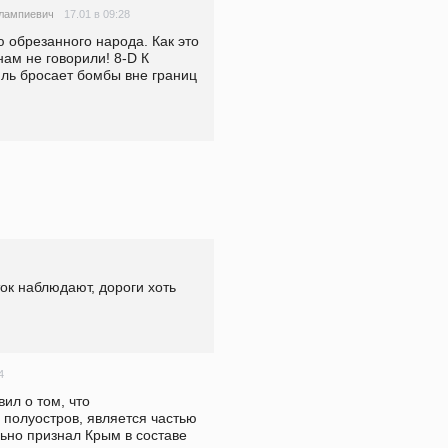
17.01 в 09:28
лампиевич
 обрезанного народа. Как это 
ам не говорили! 8-D К 
ль бросает бомбы вне границ 
ок наблюдают, дороги хоть 
4
л о том, что 
полуостров, является частью 
но признал Крым в составе 