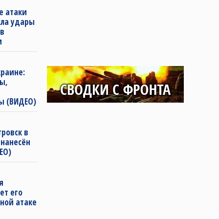
е атаки
сла удары
 в
и
раине:
ы,
ы (ВИДЕО)
ровск в
 нанесён
ЕО)
я
ет его
ной атаке