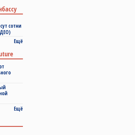
нбассу
сут сотни
ИДЕО)
Ещё
uture
ют
ьного
ный
ной
Ещё