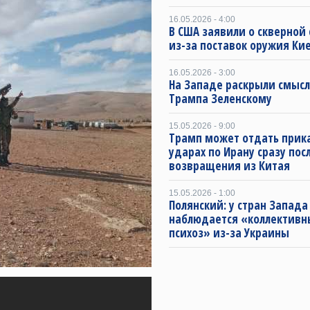
16.05.2026 - 4:00
В США заявили о скверной
из-за поставок оружия Ки
16.05.2026 - 3:00
На Западе раскрыли смысл
Трампа Зеленскому
15.05.2026 - 9:00
Трамп может отдать прика
ударах по Ирану сразу пос
возвращения из Китая
15.05.2026 - 1:00
Полянский: у стран Запада
наблюдается «коллектив
психоз» из-за Украины