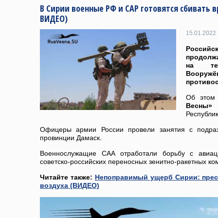
В Сирии военные РФ и САР готовятся сбивать
ВИДЕО)
15.01.2022 
Россий
продо
на те
Воору
противос
Об этом
Весн
Республи
Офицеры армии России провели занятия с подр
провинции Дамаск.
Военнослужащие САА отработали борьбу с авиац
советско-российских переносных зенитно-ракетных ко
Читайте также:
Непоправимый ущерб Сирии: прес
воздуха (ВИДЕО)