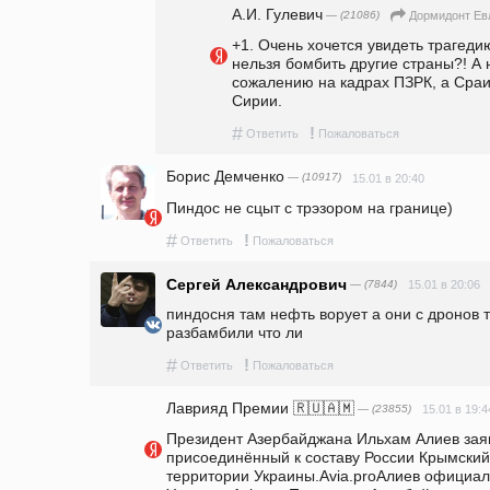
А.И. Гулевич
— (21086)
Дормидонт Ев
+1. Очень хочется увидеть трагедию
нельзя бомбить другие страны?! А н
сожалению на кадрах ПЗРК, а Сраи
Сирии.
#
!
Ответить
Пожаловаться
Борис Демченко
— (10917)
15.01 в 20:40
Пиндос не сцыт с трэзором на границе)
#
!
Ответить
Пожаловаться
Сергей Александрович
— (7844)
15.01 в 20:06
пиндосня там нефть ворует а они с дронов т
разбамбили что ли
#
!
Ответить
Пожаловаться
Лаврияд Премии 🇷🇺🇦🇲
— (23855)
15.01 в 19:4
Президент Азербайджана Ильхам Алиев заяви
присоединённый к составу России Крымский 
территории Украины.Avia.proАлиев официаль