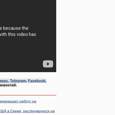
иках
,
Telegram
,
Facebook
,
новостей.
прекращает работу на
США в Сирии, растянувшуюся на