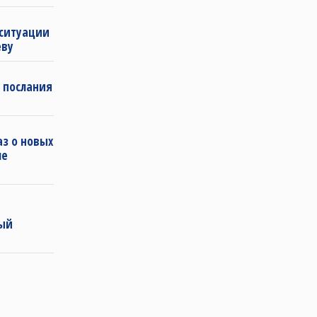
 ситуации
еву
 послания
з о новых
ле
ный