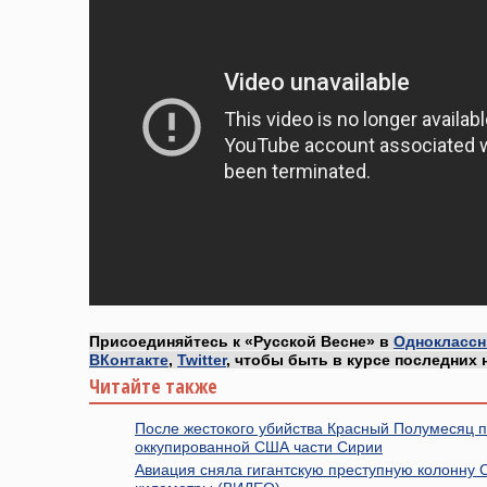
Присоединяйтесь к «Русской Весне» в
Одноклассн
ВКонтакте
,
Twitter
, чтобы быть в курсе последних 
Читайте также
После жестокого убийства Красный Полумесяц 
оккупированной США части Сирии
Авиация сняла гигантскую преступную колонну 