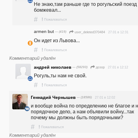
Не знаю,там раньше где то рогульский поезд 
бомжевал...
#
!
Пожаловаться
armen but
— (419)
27.01 в 12:31
user_deleted370484
Он идет из Львова...
#
!
Пожаловаться
Комментарий удалён
aндpeй никoлаeв
— (58293)
27.01 в 12:12
дозор
Рогуль,ты нам не свой.
#
!
Пожаловаться
Геннадий Чернышев
— (18586)
27.01 в 12:02
и вообще война по определению не благое и н
порядочное дело, а нам объявили войну...так 
почему мы должны быть порядочными?
#
!
Пожаловаться
Комментарий удалён