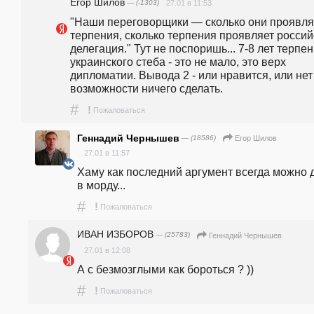
Егор Шилов
— (-1303)
27.01 в 11:53
"Наши переговорщики — сколько они проявля
терпения, сколько терпения проявляет россий
делегация." Тут не поспоришь... 7-8 лет терпен
украинского стеба - это не мало, это верх 
дипломатии. Вывода 2 - или нравится, или нет 
возможности ничего сделать.
#
!
Пожаловаться
Геннадий Чернышев
— (18586)
Егор Шилов
27.01 в 11:57
Хаму как последний аргумент всегда можно д
в морду...
#
!
Пожаловаться
ИВАН ИЗБОРОВ
— (25783)
Геннадий Чернышев
27.01 в 12:08
А с безмозглыми как бороться ? ))
#
!
Пожаловаться