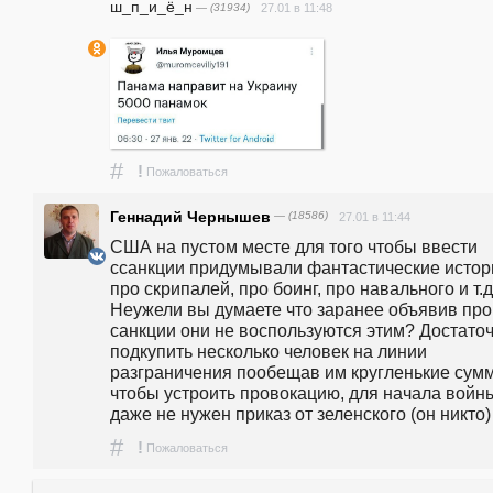
ш_п_и_ё_н
— (31934)
27.01 в 11:48
#
!
Пожаловаться
Геннадий Чернышев
— (18586)
27.01 в 11:44
США на пустом месте для того чтобы ввести 
ссанкции придумывали фантастические истори
про скрипалей, про боинг, про навального и т.д.
Неужели вы думаете что заранее объявив про 
санкции они не воспользуются этим? Достаточ
подкупить несколько человек на линии 
разграничения пообещав им кругленькие сумм
чтобы устроить провокацию, для начала войны
даже не нужен приказ от зеленского (он никто)
#
!
Пожаловаться