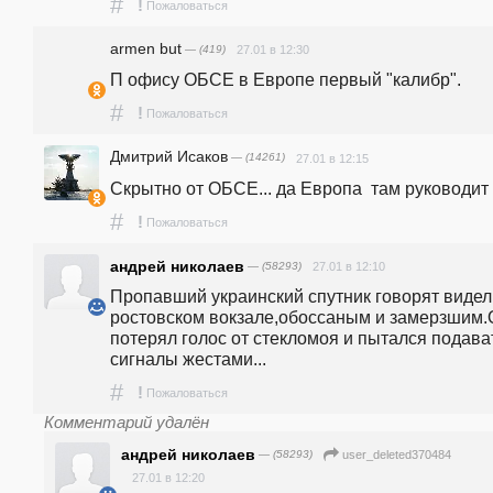
#
!
Пожаловаться
armen but
— (419)
27.01 в 12:30
П офису ОБСЕ в Европе первый "калибр".
#
!
Пожаловаться
Дмитрий Исаков
— (14261)
27.01 в 12:15
Скрытно от ОБСЕ... да Европа  там руководит 
#
!
Пожаловаться
aндpeй никoлаeв
— (58293)
27.01 в 12:10
Пропавший украинский спутник говорят видели
ростовском вокзале,обоссаным и замерзшим.О
потерял голос от стекломоя и пытался подават
сигналы жестами...
#
!
Пожаловаться
Комментарий удалён
aндpeй никoлаeв
— (58293)
user_deleted370484
27.01 в 12:20