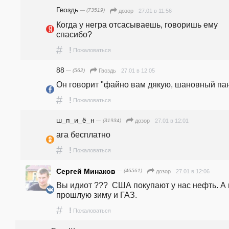
Гвоздь
— (73519)
27.01 в 11:56
дозор
Когда у негра отсасываешь, говоришь ему 
спасибо?
#
!
Пожаловаться
88
— (562)
27.01 в 12:05
Гвоздь
Он говорит "файно вам дякую, шановный пан
#
!
Пожаловаться
ш_п_и_ё_н
— (31934)
27.01 в 12:01
дозор
ага бесплатно
#
!
Пожаловаться
Сергей Минаков
— (46561)
27.01 в 12:06
дозор
Вы идиот ???  США покупают у нас нефть. А в
прошлую зиму и ГАЗ.
#
!
Пожаловаться