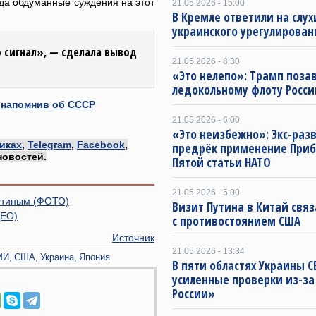
гда обдуманные суждения на этот
21.05.2026 - 15:00
В Кремле ответили на слух
украинского урегулирован
о сигнал», — сделала вывод
21.05.2026 - 8:30
«Это нелепо»: Трамп поза
ледокольному флоту Росси
 напомнив об СССР
21.05.2026 - 6:00
«Это неизбежно»: Экс-раз
иках
,
Telegram
,
Facebook
,
предрёк применение Приб
новостей.
Пятой статьи НАТО
21.05.2026 - 5:00
Путиным (ФОТО)
Визит Путина в Китай свя
ДЕО)
с противостоянием США
Источник
21.05.2026 - 13:34
МИ
США
Украина
Япония
В пяти областях Украины С
усиленные проверки из-за
России»