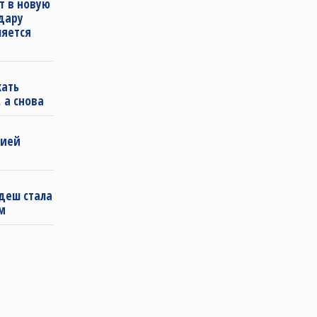
т в новую
удару
ляется
кать
 а снова
бией
деш стала
м