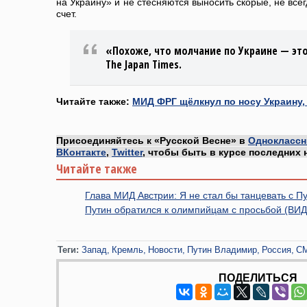
на Украину» и не стесняются выносить скорые, не все
счет.
«Похоже, что молчание по Украине — эт
The Japan Times.
Читайте также:
МИД ФРГ щёлкнул по носу Украину,
Присоединяйтесь к «Русской Весне» в
Одноклассн
ВКонтакте
,
Twitter
, чтобы быть в курсе последних 
Читайте также
Глава МИД Австрии: Я не стал бы танцевать с 
Путин обратился к олимпийцам с просьбой (ВИ
Теги:
Запад
Кремль
Новости
Путин Владимир
Россия
С
ПОДЕЛИТЬСЯ