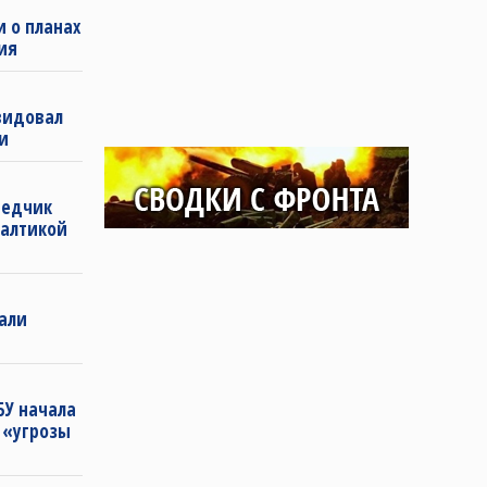
и о планах
ия
видовал
и
ведчик
алтикой
зали
БУ начала
 «угрозы