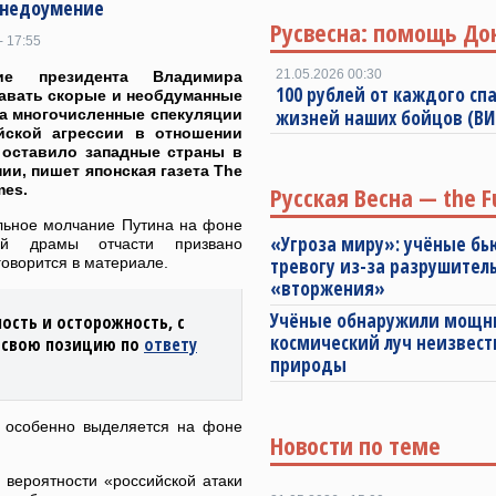
в недоумение
Русвесна: помощь До
- 17:55
21.05.2026 00:30
ние президента Владимира
100 рублей от каждого спа
авать скорые и необдуманные
а многочисленные спекуляции
жизней наших бойцов (В
йской агрессии в отношении
 оставило западные страны в
ии, пишет японская газета The
mes.
Русская Весна — the F
льное молчание Путина на фоне
«Угроза миру»: учёные бь
кой драмы отчасти призвано
говорится в материале.
тревогу из-за разрушител
«вторжения»
Учёные обнаружили мощ
ость и осторожность, с
космический луч неизвест
 свою позицию по
ответу
природы
я особенно выделяется на фоне
Новости по теме
вероятности «российской атаки