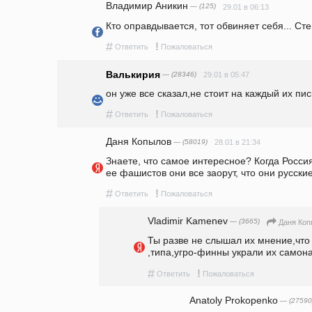
Владимир Аникин
— (125)
29.01 в 06:13
Кто оправдывается, тот обвиняет себя... Ст
#
!
Ответить
Пожаловаться
Валькирия
— (28346)
29.01 в 05:47
он уже все сказал,не стоит на каждый их пис
#
!
Ответить
Пожаловаться
Даня Копылов
— (58019)
28.01 в 21:34
Знаете, что самое интересное? Когда Россия
ее фашистов они все заорут, что они русски
#
!
Ответить
Пожаловаться
Vladimir Kamenev
— (3665)
Даня Коп
Ты разве не слышал их мнение,что 
,типа,угро-финны украли их самона
#
!
Ответить
Пожаловаться
Anatoly Prokopenko
— (27590