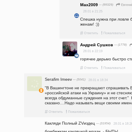
Max2009
— (99329)
Евгени
28.01 в 21:25
Спешка нужна при ловле бл
женам! :))
#
!
Ответить
Пожаловаться
Андрей Сушков
— (1778)
28.01 в 22:19
горячее дерьмо быстро сты
#
!
Ответить
Пожаловаться
Serafim Imeev
— (5041)
28.01 в 18:34
"В Вашингтоне не прекращают спрашивать Б
«российской атаки на Украину» и не стесняю
всегда обдуманные суждения на этот счет." 
сказано....Надо называть вещи своими имена
#
!
Ответить
Пожаловаться
Какляди Полный ZVиздец
— (31954)
28.01 в 18:2
бомбежкам какляцкой мрази  - БЫТЬ!