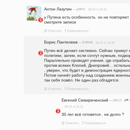
Антон Лазутин
— (1867)
28.01 в 20:11
у Путина есть особенность  он не повторяет
смотрите записи
#
!
Ответить
Пожаловаться
Борис Пантелеев
— (13694)
28.01 в 18:34
Путин всё делает системно. Сейчас примут 
политики, затем, если сочтут нужным, подко
Параллельно проводят учения, где отрабат
против всяких Клопий, Днипровий... остальн
, уверен, что будет и демонстрация ядерног
Потом начнёт работу над созданием военных
так себя повёл. Не один раз обгадятся.
#
!
Ответить
Пожаловаться
Евгений Семиреченский
— (3617)
28.01 в 21:11
30 лет всё готовятся.. не долго ?
#
!
Ответить
Пожаловаться