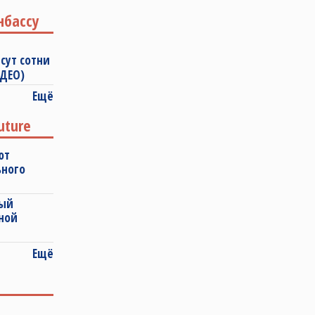
нбассу
сут сотни
ИДЕО)
Ещё
uture
ют
ьного
ный
ной
Ещё