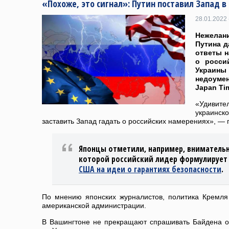
«Похоже, это сигнал»: Путин поставил Запад 
28.01.2022 
Нежела
Путина д
ответы н
о росси
Украины
недоумен
Japan Ti
«Удивите
украинс
заставить Запад гадать о российских намерениях», — 
Японцы отметили, например, внимательн
которой российский лидер формулирует
США на идеи о гарантиях безопасности
.
По мнению японских журналистов, политика Кремл
американской администрации.
В Вашингтоне не прекращают спрашивать Байдена о 