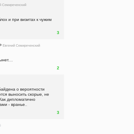
й Семиреченский
ох и при визитах к чужим 
3
Евгений Семиреченский
нет....
2
айдена о вероятности 
тся выносить скорые, не 
 Как дипломатично 
ми - вранье..
3
6