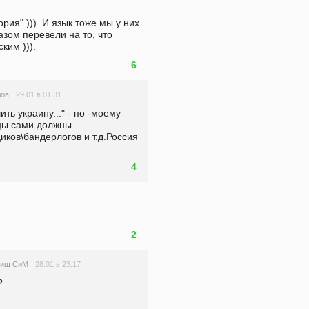
ория" ))). И язык тоже мы у них  
азом перевели на то, что 
ким ))).
6
29.01 в 01:31
лов
ь украину..." - по -моему 
цы сами должны 
ков\бандерлогов и т.д.Россия 
4
2
28.01 в 23:17
рищ СиМ
?