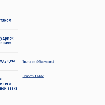
фтяном
будрис»:
лениях
 будущем
Твиты от @Rusvesna1
Новости СМИ2
я
ет его
ной атаке