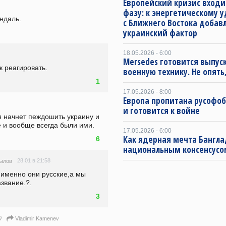
Европейский кризис входи
фазу: к энергетическому 
ендаль.
с Ближнего Востока добав
украинский фактор
18.05.2026 - 6:00
Mersedes готовится выпус
к реагировать.
военную технику. Не опять,
1
17.05.2026 - 8:00
Европа пропитана русофо
и готовится к войне
 начнет пеждошить украину и 
е и вообще всегда были ими. 
17.05.2026 - 6:00
Как ядерная мечта Бангла
6
национальным консенсусо
28.01 в 21:58
ылов
именно они русские,а мы 
звание.?.
3
)
Vladimir Kamenev