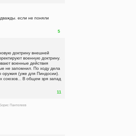
 дважды. если не поняли 
5
новую доктрину внешней 
рректируют военную доктрину. 
ывают военные действия 
ые не запомнил. По ходу дела 
о оружия (уже для Пиндосии). 
 союзов... В общем зря запад 
11
Борис Пантелеев