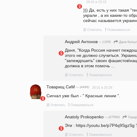
28.01 в 23:15
))) Да, есть у них такая "те
украли , а их каким-то обр
сейчас называется украинс
#
!
Ответить
Пожаловаться
Андрей Антонов
— (-165)
Даня Копы
Даня, "Когда Россия начнет пеждошит
этого не должно случиться. Украин
"запеждошить" своих фашистов\наци
должна в этом помочь ...
#
!
Ответить
Пожаловаться
Товарищ СиМ
— (4496)
28.01 в 20:28
Сигнал уже был - " Красные линии ".
#
!
Ответить
Пожаловаться
Anatoly Prokopenko
— (27590)
Това
Эти : https://youtu.be/p7P4q9SgzSg 
#
!
Ответить
Пожаловаться