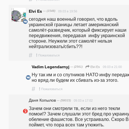
Elvi Es
— (1548)
09.03 в 19:56
сегодня наш военный говорил, что вдоль 
украинской границы летает американский 
самолёт-разведчик, который фиксирует наши 
передвижения, передавая  инфу украинской 
стороне. Неужели этот самолёт нельзя 
нейтрализовать/сбить??!
#
!
Пожаловаться
Vadim Legendarnyj
— (2561)
09.03 в 21:00
Elvi Es
Ну так им и со спутников НАТО инфу передают
но вряд ли будем их сбивать из-за этого.
#
!
Пожаловаться
Даня Копылов
— (58015)
09.03 в 17:02
Зачем они смотрели тв, если из него текли 
помои!? Зачем слушали этот бред про украину
обеление фашистов. Все устраивало. Скоро В
поймет, что пора всех там утюжить. 