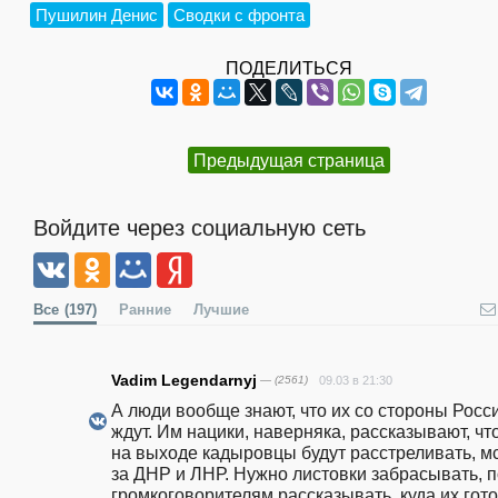
Пушилин Денис
Сводки с фронта
ПОДЕЛИТЬСЯ
Предыдущая страница
Войдите через социальную сеть
Все
(197)
Ранние
Лучшие
Vadim Legendarnyj
— (2561)
09.03 в 21:30
А люди вообще знают, что их со стороны Росси
ждут. Им нацики, наверняка, рассказывают, что
на выходе кадыровцы будут расстреливать, мс
за ДНР и ЛНР. Нужно листовки забрасывать, п
громкоговорителям рассказывать, куда их гото