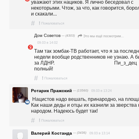
уважают этих нациков. Я лично беседовал с 
некоторыми. Чтож, за что, как говорится, борол
и скакали...
#
!
Пожаловаться
Дом Советов
— (4303)
Это мы ещё посмотрим...
09.03 в 14:02
Там так зомбак-ТВ работает, что я за последн
недели вообще родственников не узнаю. А б
за ЛДНР.                                                Пи_з_дец 
полный!
#
!
Пожаловаться
Ротарик Пражский
— (13560)
09.03 в 13:24
 Нацистов надо вешать, принародно, на площади. 
Как наши деды и отцы их казнили за зверства 
народом. Надеюсь будет так!
#
!
Пожаловаться
Валерий Костанда
— (3436)
09.03 в 13:14