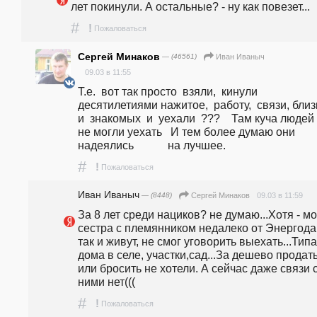
лет покинули. А остальные? - ну как повезет...
#
!
Пожаловаться
Сергей Минаков
— (46561)
Иван Иваныч
09.03 в 11:55
Т.е.  вот так просто  взяли,  кинули  
десятилетиями нажитое,  работу,  связи, близк
и  знакомых  и  уехали  ???    Там куча людей  
не могли уехать   И тем более думаю они 
надеялись            на лучшее.
#
!
Пожаловаться
Иван Иваныч
— (8448)
09.03 в 11:59
Сергей Минаков
За 8 лет среди нациков? не думаю...Хотя - мо
сестра с племянником недалеко от Энергода
так и живут, не смог уговорить выехать...Типа
дома в селе, участки,сад...За дешево продать
или бросить не хотели. А сейчас даже связи с
ними нет(((
#
!
Пожаловаться