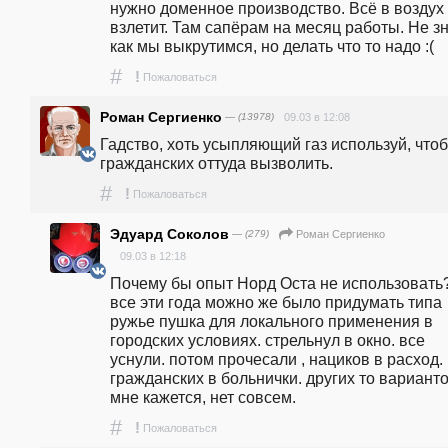
нужно доменное производство. Всё в воздух 
взлетит. Там сапёрам на месяц работы. Не зн
как мы выкрутимся, но делать что то надо :(
#
!
Пожаловаться
Роман Сергиенко
— (13978)
09.03 в 12:08
Гадство, хоть усыпляющий газ используй, чтоб 
гражданских оттуда вызволить.
#
!
Пожаловаться
Эдуард Соколов
— (279)
Роман Сергиенко
09.03 в 12:18
Почему бы опыт Норд Оста не использовать? 
все эти года можно же было придумать типа 
ружье пушка для локального применения в 
городских условиях. стрельнул в окно. все 
уснули. потом прочесали , нациков в расход. 
гражданских в больнички. других то вариантов
мне кажется, нет совсем.
#
!
Пожаловаться