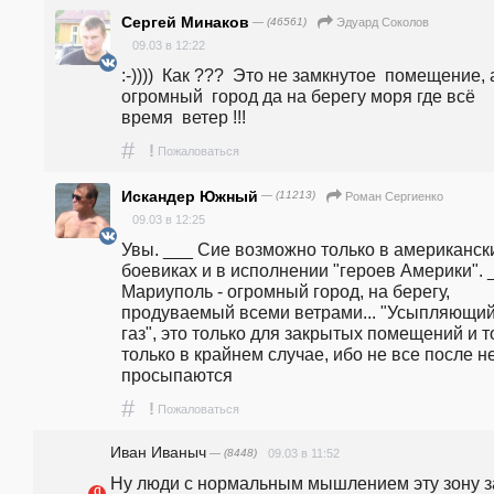
Сергей Минаков
— (46561)
Эдуард Соколов
09.03 в 12:22
:-))))  Как ???  Это не замкнутое  помещение, а
огромный  город да на берегу моря где всё 
время  ветер !!!
#
!
Пожаловаться
Искандер Южный
— (11213)
Роман Сергиенко
09.03 в 12:25
Увы. ___ Сие возможно только в американски
боевиках и в исполнении "героев Америки". _
Мариуполь - огромный город, на берегу, 
продуваемый всеми ветрами... "Усыпляющий
газ", это только для закрытых помещений и то
только в крайнем случае, ибо не все после не
просыпаются  
#
!
Пожаловаться
Иван Иваныч
— (8448)
09.03 в 11:52
Ну люди с нормальным мышлением эту зону за