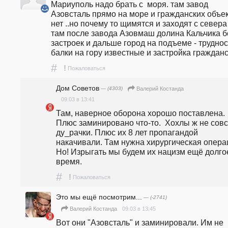
Мариуполь надо брать с  моря. там завод 
Азовсталь прямо на море и гражданских объек
нет ..но почему то щимятся и заходят с севера 
там после завода Азовмаш долина Кальчика бе
застроек и дальше город на подъеме - трудност
#
!
Пожаловаться
Дом Советов
— (4303)
Валерий Костанда
09.03 в 13:41
Там, наверное оборона хорошо поставлена. 
Плюс заминировано что-то.  Хохлы ж не совс
ду_рачки. Плюс их 8 лет пропагандой 
накачивали. Там нужна хирургическая операция.                           
Но! Изрыгать мы будем их нацизм ещё долгое
время.
#
!
Пожаловаться
Это мы ещё посмотрим...
— (-2741)
09.03 в 13:45
Валерий Костанда
Вот они "Азовсталь" и заминировали. Им не 