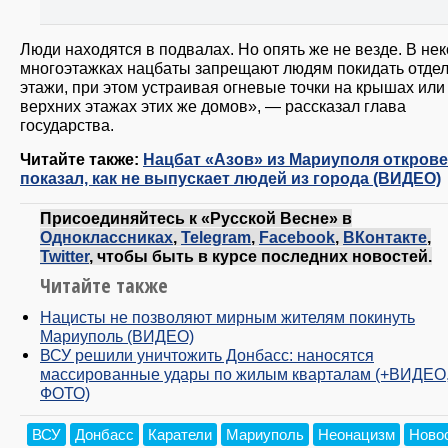
Люди находятся в подвалах. Но опять же не везде. В не
многоэтажках нацбаты запрещают людям покидать отде
этажи, при этом устраивая огневые точки на крышах или
верхних этажах этих же домов», — рассказал глава
государства.
Читайте также:
Нацбат «Азов» из Мариуполя откров
показал, как не выпускает людей из города (ВИДЕО)
Присоединяйтесь к «Русской Весне» в
Одноклассниках
,
Telegram
,
Facebook
,
ВКонтакте
,
Twitter
, чтобы быть в курсе последних новостей.
Читайте также
Нацисты не позволяют мирным жителям покинуть
Мариуполь (ВИДЕО)
ВСУ решили уничтожить Донбасс: наносятся
массированные удары по жилым кварталам (+ВИДЕО
ФОТО)
ВСУ
Донбасс
Каратели
Мариуполь
Неонацизм
Ново