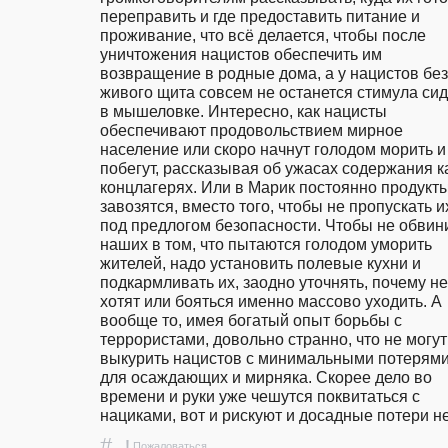
переправить и где предоставить питание и 
проживание, что всё делается, чтобы после 
уничтожения нацистов обеспечить им 
возвращение в родные дома, а у нацистов без 
живого щита совсем не останется стимула сиде
в мышеловке. Интересно, как нацисты 
обеспечивают продовольствием мирное 
население или скоро начнут голодом морить и 
побегут, рассказывая об ужасах содержания ка
концлагерях. Или в Марик постоянно продукты
завозятся, вместо того, чтобы не пропускать их
под предлогом безопасности. Чтобы не обвини
наших в том, что пытаются голодом уморить 
жителей, надо установить полевые кухни и 
подкармливать их, заодно уточнять, почему не 
хотят или бояться именно массово уходить. А 
вообще то, имея богатый опыт борьбы с 
террористами, довольно странно, что не могут 
выкурить нацистов с минимальными потерями
для осаждающих и мирняка. Скорее дело во 
времени и руки уже чешутся поквитаться с 
нациками, вот и рискуют и досадные потери не
#
!
Пожаловаться