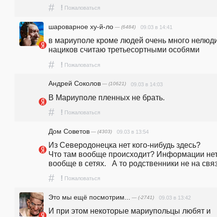
#
!
Пожаловаться
шароварное ху-й-ло
— (6484)
09.03 в 14:41
в мариуполе кроме людей очень много нелюди.
нациков считаю третьесортными особями
#
!
Пожаловаться
Андрей Соколов
— (10621)
09.03 в 14:03
В Мариуполе пленных не брать.
#
!
Пожаловаться
Дом Советов
— (4303)
09.03 в 13:54
Из Северодонецка нет кого-нибудь здесь?                                                                                                                                                                
Что там вообще происходит? Информации нет
вообще в сетях.   А то родственники не на связ
#
!
Пожаловаться
Это мы ещё посмотрим...
— (-2741)
09.03 в 13:42
И при этом некоторые мариупольцы любят и 