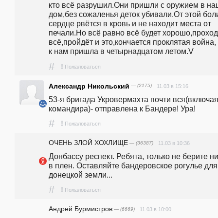
кто всё разрушил.Они пришли с оружием в наш
дом,без сожаленья деток убивали.От этой боли
сердце рвётся в кровь и не находит места от 
печали.Но всё равно всё будет хорошо,проход
всё,пройдёт и это,кончается проклятая война, 
к нам пришла в четырнадцатом летом.V
#
!
Пожаловаться
Александр Никольский
— (2175)
11.03 в 15:16
53-я бригада Укровермахта почти вся(включая
командира)- отправлена к Бандере! Ура!
#
!
Пожаловаться
ОЧЕНЬ ЗЛОЙ ХОХЛИЩЕ
— (36387)
11.03 в 10:36
Донбассу респект. Ребята, только не берите ни
в плен. Оставляйте бандеровское рогулье для 
донецкой земли...
#
!
Пожаловаться
Андрей Бурмистров
— (6669)
11.03 в 10:00