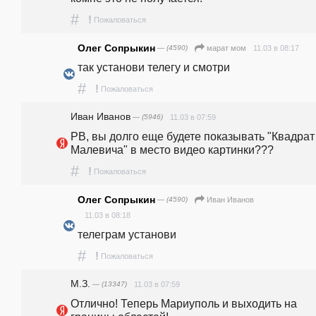
#
!
Пожаловаться
Олег Сопрыкин
— (4590)
11.03 в 08:17
марат мом
так установи телегу и смотри
#
!
Пожаловаться
Иван Иванов
— (5946)
11.03 в 07:59
РВ, вы долго еще будете показывать "Квадрат 
Малевича" в место видео картинки???
#
!
Пожаловаться
Олег Сопрыкин
— (4590)
Иван Иванов
11.03 в 08:18
телеграм установи
#
!
Пожаловаться
М.З.
— (13347)
11.03 в 07:59
Отлично! Теперь Мариуполь и выходить на 