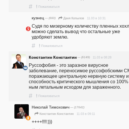
#
!
Пожаловаться
кузнец
— (660)
11.03 в 10:31
Даня Копылов
Судя по мизерному количеству пленных хохло
можно сделать вывод что остальные уже 
удобряют землю.
#
!
Пожаловаться
Константин Константин
— (6149)
11.03 в 08:28
Руссофобия - это заразное вирусное 
заболевание, переносимое руссофобскими СМ
поражающее центральную нервную систему и 
способность критического мышления со 100% 
ным летальным исходом для зараженного.
#
!
Пожаловаться
Николай Тимохович
— (17642)
11.03 в 09:11
Константин Константин
++++!!!!:)))