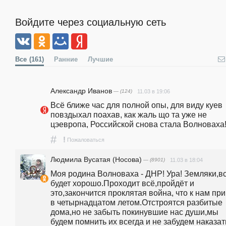
Войдите через социальную сеть
Все
(161)
Ранние
Лучшие
Александр Иванов
— (124)
11.03 в 19:06
Всё ближе час для полной опы, для виду куев 
повздыхал поахав, как жаль що та уже не 
цэевропа, Российской снова стала Волноваха
#
!
Пожаловаться
Людмила Вусатая (Носова)
— (8901)
11.03 в 18:04
Моя родина Волноваха - ДНР! Ура! Земляки,вс
будет хорошо.Проходит всё,пройдёт и 
это,закончится проклятая война, что к нам при
в четырнадцатом летом.Отстроятся разбитые 
дома,но не забыть покинувшие нас души,мы 
будем помнить их всегда и не забудем наказать