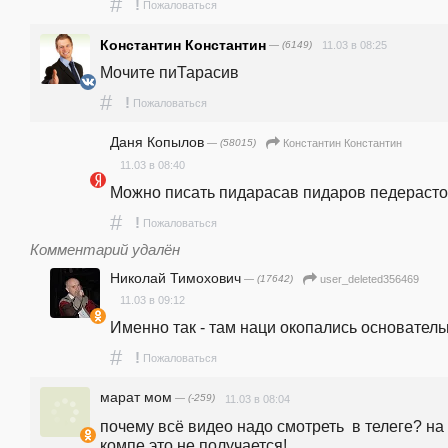
#
!
Пожаловаться
Константин Константин
— (6149)
11.03 в 08:25
Мочите пиТарасив
#
!
Пожаловаться
Даня Копылов
— (58015)
Константин Константин
11.03 в 08:40
Можно писать пидарасав пидаров педераст
#
!
Пожаловаться
Комментарий удалён
Николай Тимохович
— (17642)
user_deleted356469
11.03 в 09:12
Именно так - там наци окопались основатель
#
!
Пожаловаться
марат мом
— (-259)
11.03 в 08:04
почему всё видео надо смотреть  в телеге? на 
компе это не получается!