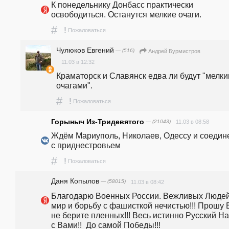
К понедельнику Донбасс практически 
освободиться. Останутся мелкие очаги.
#
!
Пожаловаться
Чулюков Евгений
— (516)
Андрей Бурмистров
11.03 в 12:32
Краматорск и Славянск едва ли будут "мелки
очагами". 
#
!
Пожаловаться
Горыныч Из-Тридевятого
— (21043)
11.03 в 08:58
Ждём Мариуполь, Николаев, Одессу и соедине
с приднестровьем
#
!
Пожаловаться
Даня Копылов
— (58015)
11.03 в 08:42
Благодарю Военных России. Вежливых Людей 
мир и борьбу с фашисткой нечистью!!! Прошу В
не берите пленных!!! Весь истинно Русский На
с Вами!!  До самой Победы!!! 