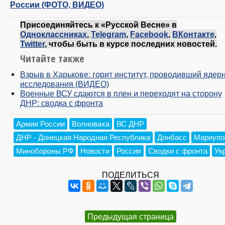
России (ФОТО, ВИДЕО)
Присоединяйтесь к «Русской Весне» в
Одноклассниках
,
Telegram
,
Facebook
,
ВКонтакте
,
Twitter
, чтобы быть в курсе последних новостей.
Читайте также
Взрыв в Харькове: горит институт, проводивший ядер
исследования (ВИДЕО)
Военные ВСУ сдаются в плен и переходят на сторону
ДНР: сводка с фронта
Армия России
Волноваха
ВС ДНР
ДНР - Донецкая Народная Республика
Донбасс
Мариупо
Минобороны РФ
Новости
Россия
Сводки с фронта
Ук
ПОДЕЛИТЬСЯ
Предыдущая страница