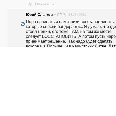
#
!
Пожаловаться
Юрий Слыжов
— (67119)
16.03 в 04:51
Пора начинать и памятники восстанавливать, 
которые снесли бандерлоги... Я думаю, что где 
стоял Ленин, его тоже ТАМ, на том же месте 
следует ВОССТАНОВИТЬ, А потом пусть народ
принимает решение.  Так надо будет сделать 
вскоре и в Польше , и в нацистских Литве, Лат
и Эстонии!!!
#
!
Пожаловаться
Al Weq
— (-42)
16.03 в 03:18
Рогульский Хохол, вполне так может и быть. Бу
1937 год. А шо вам не жилось спокойно? Нх 
дразнили москалей? Мы сейчас очень злые. 
Нагнем вас так, что мало вам не покажется. Вы
нам всячески хотели ухудшили жизнь? Ну 
понеслась. На вас и оторвемся. ПО ПОЛНОЙ, 
Держитесь. Никакое Нато вас не защитит. Это 
конечно образная ситуация. Но жить будете 
намного хуже, чем жили еще десятки лет. А  ВО