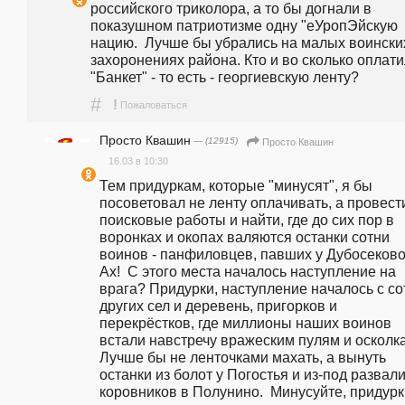
российского триколора, а то бы догнали в 
показушном патриотизме одну "еУропЭйскую 
нацию.  Лучше бы убрались на малых воинских
захоронениях района. Кто и во сколько оплати
"Банкет" - то есть - георгиевскую ленту?   
#
!
Пожаловаться
Просто Квашин
— (12915)
Просто Квашин
16.03 в 10:30
Тем придуркам, которые "минусят", я бы 
посоветовал не ленту оплачивать, а провести
поисковые работы и найти, где до сих пор в 
воронках и окопах валяются останки сотни 
воинов - панфиловцев, павших у Дубосеково. 
Ах!  С этого места началось наступление на 
врага? Придурки, наступление началось с сот
других сел и деревень, пригорков и 
перекрёстков, где миллионы наших воинов 
встали навстречу вражеским пулям и осколкам
Лучше бы не ленточками махать, а вынуть 
останки из болот у Погостья и из-под развали
коровников в Полунино.  Минусуйте, придурки