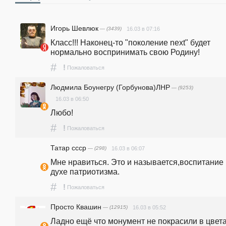
Игорь Шевлюк
— (3439)
16.03 в 07:16
Класс!!! Наконец-то "поколение next" будет 
нормально воспринимать свою Родину!
#
!
Пожаловаться
Людмила Боунегру (Горбунова)ЛНР
— (9253)
16.03 в 06:50
Любо!
#
!
Пожаловаться
Татар ссср
— (298)
16.03 в 06:07
Мне нравиться. Это и называется,воспитание 
духе патриотизма.
#
!
Пожаловаться
Просто Квашин
— (12915)
16.03 в 05:52
Ладно ещё что монумент не покрасили в цвета