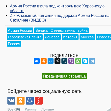
Армия России взяла под контроль всю Херсонскую
область
Z и V: масштабная акция поддержки Армии России на
Сахалине (ВИДЕО)
Армия России
Великая Отечественная война
Георгиевская лента
Донбасс
История
Москва
Новост
Россия
ПОДЕЛИТЬСЯ
Предыдущая страница
Войдите через социальную сеть
Все
(26)
Ранние
Лучшие