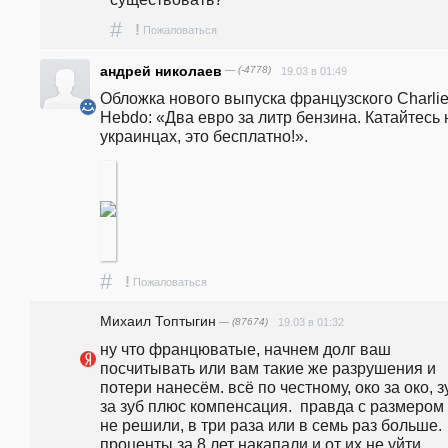
#
!
Пожаловаться
андрей николаев
— (-4778)
19.03 в 01:49
Обложка нового выпуска французского Charlie
Hebdo: «Два евро за литр бензина. Катайтесь н
украинцах, это бесплатно!». 
#
!
Пожаловаться
Михаил Топтыгин
— (87674)
19.03 в 01:32
ну что францюватые, начнем долг ваш 
посчитывать или вам такие же разрушения и 
потери нанесём. всё по честному, око за око, зу
за зуб плюс компенсация.  правда с размером 
не решили, в три раза или в семь раз больше. 
проценты за 8 лет накапали и от их не уйти.