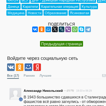
«АТО»
ВСУ
ДНР - Донецкая Народная Республика
Дон
Донецк
Каратели
Карательная операция
Культура
Медицина
Новости
Образование
Ясиноватая
ПОДЕЛИТЬСЯ
Предыдущая страница
Войдите через социальную сеть
Все
(17)
Ранние
Лучшие
Александр Никольский
— (2175)
19.03 в 06:29
В 1943 большинство сдавшихся в Сталинграде
фашистов всё равно загнулись - от обморожен