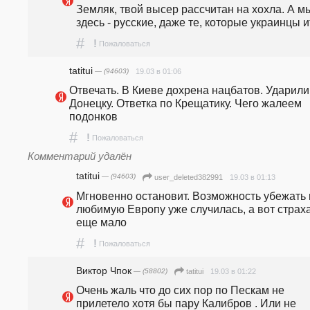
Земляк, твой высер рассчитан на хохла. А мы
здесь - русские, даже те, которые украинцы и
#
!
Пожаловаться
tatitui
— (94603)
19.03 в 01:06
Отвечать. В Киеве дохрена нацбатов. Ударили 
Донецку. Ответка по Крещатику. Чего жалеем 
подонков
#
!
Пожаловаться
Комментарий удалён
tatitui
— (94603)
19.03 в 01:13
user_deleted382991
Мгновенно остановит. Возможность убежать в
любимую Европу уже случилась, а вот страха
еще мало
#
!
Пожаловаться
Виктор Чпок
— (58802)
19.03 в 01:22
tatitui
Очень жаль что до сих пор по Пескам не 
прилетело хотя бы пару Калибров . Или не 