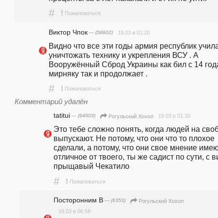
#
!
Пожаловаться
Виктор Чпок
— (58802)
19.03 в 01:20
Видно что все эти годы армия республик учила
уничтожать технику и укрепления ВСУ . А 
Вооружённый Сброд Украины как бил с 14 года
мирняку так и продолжает .
#
!
Пожаловаться
Комментарий удалён
tatitui
— (94603)
19.03 в 01:30
Рогульский Хохол
Это тебе сложно понять, когда людей на своб
выпускают. Не потому, что они что то плохое 
сделали, а потому, что они свое мнение имеют
отличное от твоего, ты же садист по сути, с ви
прыщавый Чекатило
#
!
Пожаловаться
Посторонним В
— (6353)
Рогульский Хохол
19.03 в 06:58