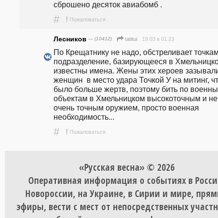
сброшено десяток авиабомб .
#
!
Пожаловаться
Лесников
— (10412)
19.03 в 01:23
tatitui
По Крещатнику не надо, обстреливает точкам
подразделение, базирующееся в Хмельницко
известны имена. Жены этих хероев зазывали
женщин  в место удара Точкой У на митинг, ч
было больше жертв, поэтому бить по военны
объектам в Хмельницком высокоточным и не 
очень точным оружием, просто военная 
необходимость... 
#
!
Пожаловаться
«Русская весна» © 2026
Оперативная информация о событиях в Росси
Новороссии, на Украине, в Сирии и мире, пря
эфиры, вести с мест от непосредственных участ