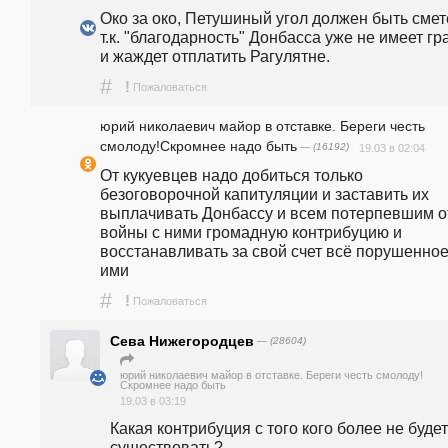
Око за око, Петушиный угол должен быть смете
т.к. "благодарность" Донбасса уже не имеет гра
и жаждет отплатить Рагулятне.
#
!
Пожаловаться
юрий николаевич майор в отставке. Береги честь
смолоду!Скромнее надо быть
— (16192)
19.03 в 02:04
От кукуевцев надо добиться только 
безоговорочной капитуляции и заставить их 
выплачивать Донбассу и всем потерпевшим от
войны с ними громадную контрибуцию и 
восстанавливать за свой счет всё порушенное
ими
#
!
Пожаловаться
Сева Нижегородцев
— (28604)
юрий николаевич майор в отставке. Береги честь смолоду!
Скромнее надо быть
19.03 в 03:19
Какая контрибуция с того кого более не будет 
существовать?