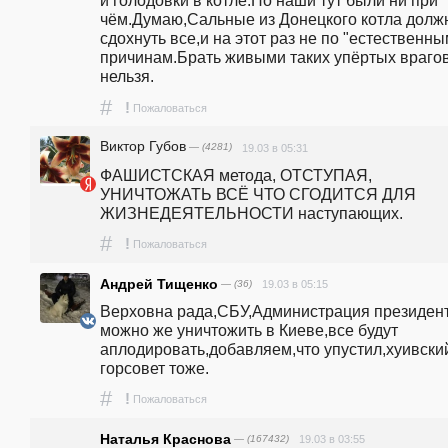
и голодовки в котле.Но наши тут были ни при 
чём.Думаю,Сальные из Донецкого котла долж
сдохнуть все,и на этот раз не по "естественным
причинам.Брать живыми таких упёртых врагов
нельзя.
#
!
Пожаловаться
Виктор Губов
— (4281)
19.03 в 05:31
ФАШИСТСКАЯ метода, ОТСТУПАЯ, 
УНИЧТОЖАТЬ ВСЁ ЧТО СГОДИТСЯ ДЛЯ 
ЖИЗНЕДЕЯТЕЛЬНОСТИ наступающих.
#
!
Пожаловаться
Андрей Тищенко
— (36)
19.03 в 05:15
Верховна рада,СБУ,Администрация президент
можно же уничтожить в Киеве,все будут 
аплодировать,добавляем,что упустил,хуивский
горсовет тоже.
#
!
Пожаловаться
Наталья Краснова
— (167432)
19.03 в 03:55