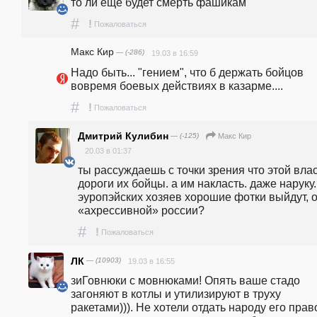
то ли еще будет смерть фашикам
#
!
Пожаловаться
Макс Кир
— (-286)
19.03 в 16:59
Надо быть... "гением", что б держать бойцов 
вовремя боевых действиях в казарме.... 
#
!
Пожаловаться
Дмитрий Кулибин
— (-125)
Макс Кир
20.03 в 01:37
ты рассуждаешь с точки зрения что этой влас
дороги их бойцы. а им накласть. даже наруку. 
эуропэйских хозяев хорошие фотки выйдут, о
«ахрессивной» россии?
#
!
Пожаловаться
ЛК
— (10903)
19.03 в 16:55
зиГовнюки с мовнюками! Опять ваше стадо 
загоняют в котлы и утилизируют в труху 
ракетами))). Не хотели отдать народу его право