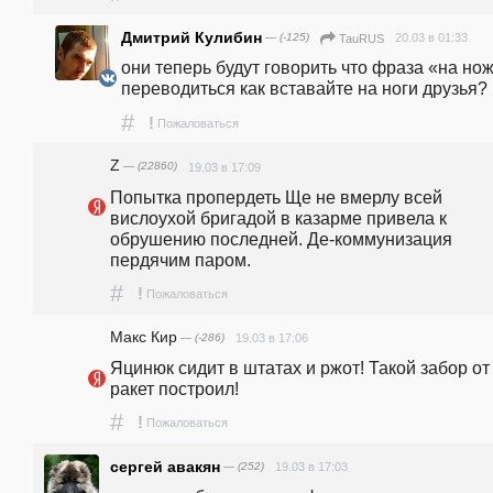
Дмитрий Кулибин
— (-125)
20.03 в 01:33
TauRUS
они теперь будут говорить что фраза «на нож
переводиться как вставайте на ноги друзья?
#
!
Пожаловаться
Z
— (22860)
19.03 в 17:09
Попытка пропердеть Ще не вмерлу всей 
вислоухой бригадой в казарме привела к 
обрушению последней. Де-коммунизация 
пердячим паром. 
#
!
Пожаловаться
Макс Кир
— (-286)
19.03 в 17:06
Яцинюк сидит в штатах и ржот! Такой забор от 
ракет построил! 
#
!
Пожаловаться
сергей авакян
— (252)
19.03 в 17:03