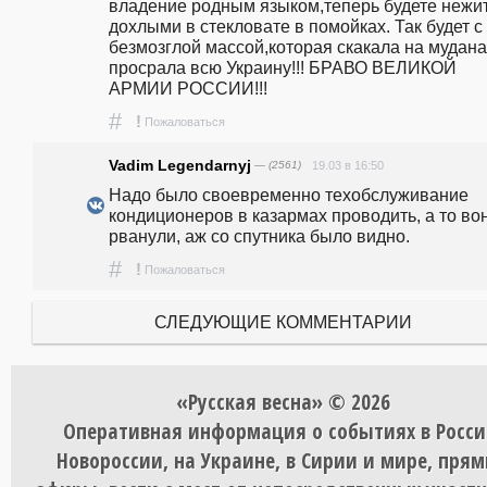
владение родным языком,теперь будете нежит
дохлыми в стекловате в помойках. Так будет с 
безмозглой массой,которая скакала на муданах
просрала всю Украину!!! БРАВО ВЕЛИКОЙ 
АРМИИ РОССИИ!!!
#
!
Пожаловаться
Vadim Legendarnyj
— (2561)
19.03 в 16:50
Надо было своевременно техобслуживание 
кондиционеров в казармах проводить, а то вон 
рванули, аж со спутника было видно.
#
!
Пожаловаться
СЛЕДУЮЩИЕ КОММЕНТАРИИ
«Русская весна» © 2026
Оперативная информация о событиях в Росси
Новороссии, на Украине, в Сирии и мире, пря