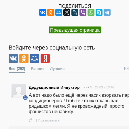
ПОДЕЛИТЬСЯ
Предыдущая страница
Войдите через социальную сеть
Все
(292)
Ранние
Лучшие
Дедукционный Индуктор
— (-117)
21.03 в 13:46
А вот надо было ещё через часик взорвать пар
кондиционеров. Чтоб те кто их откапывал 
рядышком легли. Я не кровожадный, просто 
фашистов ненавижу.
#
!
Пожаловаться