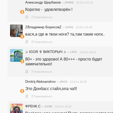
Александр Щербаков
— (29460)
20.03 в 01:33
Коротко -  удовлетворён !
#
!
Пожаловаться
ZВладимир БорисовZ
— (2293)
19.03 в 22:45
вася,а где ж твои ноги? та,там такие ноги..
#
!
Пожаловаться
♫ IGOR ✞ ВИКТОРЫЧ ♫
— (-261)
19.03 в 20:41
80+ - это здорово! А 80+++ - просто будет 
замечательно!
#
!
Пожаловаться
Dmitrij Aleksandrov
— (4022)
19.03 в 19:29
Это Донбасс стайл,опа ча!!!
#
!
Пожаловаться
ФРЕНК С
— (1248)
19.03 в 19:25