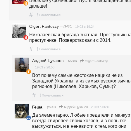
Весёлое укро-месиво! Пусть возвращается всё
дальше!
#
!
Пожаловаться
Olgert Fantozzy
— (3460)
19.03 в 19:24
Николаевская бригада знатная. Преступник на
преступнике. Позверствовали с 2014.
#
!
Пожаловаться
Андрей Цуканов
— (3930)
Olgert Fantozzy
19.03 в 20:50
Вот почему самые жестокие нацики не из 
Западной Украины, а из самых русскоязычны
регионов (Николаев, Харьков, Сумы)?
#
!
Пожаловаться
Геша
— (9761)
20.03 в 06:49
Андрей Цуканов
Да элементарно. Любые предатели и манкурт
всегда свирепее своих хозяев, и в попытке 
выслужиться, и в ненависти к тем, кого они 