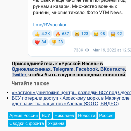
Присоединяйтесь к «Русской Весне» в
Одноклассниках
,
Telegram
,
Facebook
,
ВКонтакте
,
Twitter
, чтобы быть в курсе последних новостей.
Читайте также
«Бастион» уничтожил центры разведки ВСУ под Одес
ВСУ потеряли доступ к Азовскому морю, в Мариуполе
идёт зачистка нацистов «Азова» (ФОТО, ВИДЕО)
Армия России
ВСУ
Николаев
Новости
Россия
Сводки с фронта
Украина