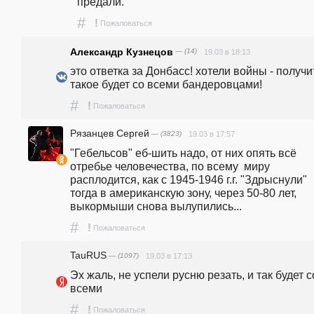
предали.
#
!
Пожаловаться
Александр Кузнецов
— (14)
19.03 в 18:13
это ответка за Донбасс! хотели войны - получите
такое будет со всеми бандеровцами!
#
!
Пожаловаться
Рязанцев Сергей
— (3823)
19.03 в 17:57
"Гебельсов" еб-шить надо, от них опять всё 
отребье человечества, по всему  миру 
расплодится, как с 1945-1946 г.г. "Здрыснули" 
тогда в американскую зону, через 50-80 лет, 
выкормыши снова вылупились...
#
!
Пожаловаться
TauRUS
— (1097)
19.03 в 17:13
Эх жаль, не успели русню резать, и так будет со
всеми
#
!
Пожаловаться