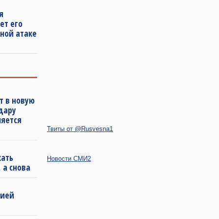
я
ет его
ной атаке
т в новую
удару
ляется
Твиты от @Rusvesna1
кать
Новости СМИ2
 а снова
бией