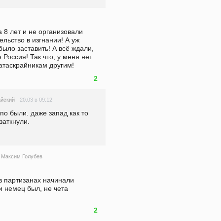
 8 лет и не организовали 
льство в изгнании! А уж 
было заставить! А всё ждали, 
 Россия! Так что, у меня нет 
хатаскрайникам другим!
2
20.03 в 09:12
йский
о были. даже запад как то 
заткнули.
Максим Голубев
в партизанах начинали 
и немец был, не чета 
2