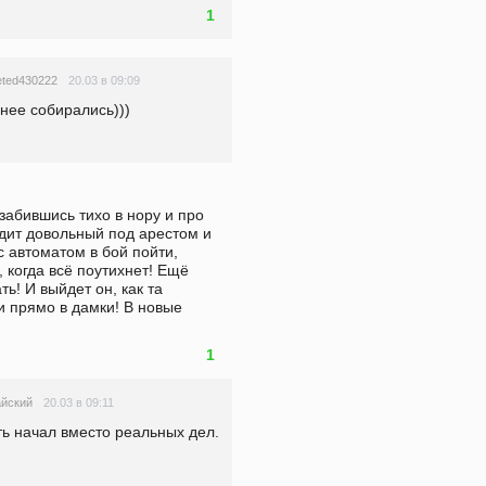
1
20.03 в 09:09
eted430222
чнее собирались)))
забившись тихо в нору и про 
дит довольный под арестом и 
с автоматом в бой пойти, 
 когда всё поутихнет! Ещё 
ь! И выйдет он, как та 
и прямо в дамки! В новые 
1
20.03 в 09:11
йский
ь начал вместо реальных дел. 