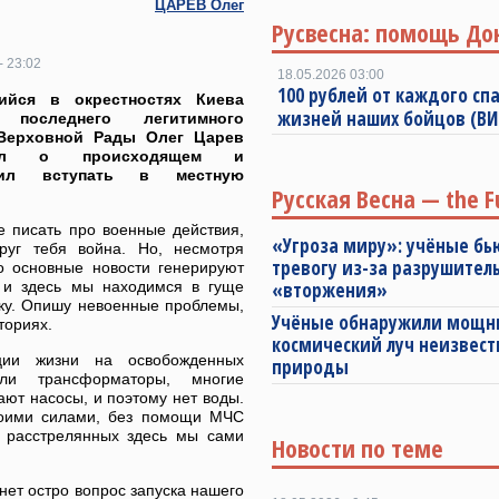
ЦАРЁВ Олег
Русвесна: помощь До
- 23:02
18.05.2026 03:00
100 рублей от каждого спа
ийся в окрестностях Киева
жизней наших бойцов (В
т последнего легитимного
Верховной Рады Олег Царев
зал о происходящем и
жил вступать в местную
Русская Весна — the F
е писать про военные действия,
«Угроза миру»: учёные бь
круг тебя война. Но, несмотря
тревогу из-за разрушител
то основные новости генерируют
 и здесь мы находимся в гуще
«вторжения»
ку. Опишу невоенные проблемы,
Учёные обнаружили мощ
ториях.
космический луч неизвест
ации жизни на освобожденных
природы
яли трансформаторы, многие
ают насосы, и поэтому нет воды.
Своими силами, без помощи МЧС
 расстрелянных здесь мы сами
Новости по теме
анет остро вопрос запуска нашего