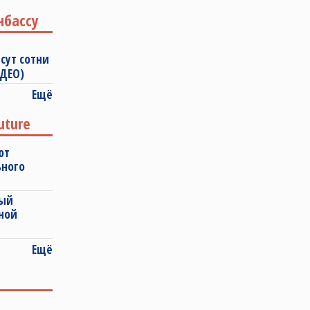
нбассу
сут сотни
ИДЕО)
Ещё
uture
ют
ьного
ный
ной
Ещё