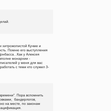
делай.
 хитрожопистой Кучме и 
сть. Помню его выступления 
нбасса...Как у Алексея 
вполне монархии - 
 писателей у меня для вас 
работать с теми кто служил 3-
времени". Пора вспомнить 
овками,  бандерлогов, 
жно на месте, по законам 
енацификация.