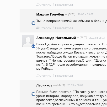
#
!
Ответить
Пожаловаться
Максим Голубев
— (3263)
20.03 в 09:07
Ты не попрошайничай как обычно а бери и 
#
!
Ответить
Пожаловаться
Александр Никольский
— (2175)
20.03 в 08:14
Вина Царёва в происходящем тоже есть. При
Януке-Овоще он тоже играл в многовекторно
после майдауна ,ухода Крыма и восстания До
Толстого:"Вроде бы он монархии хочет,и не 
виляет...".Но как говорил тов.Сталин:"Других
нет"...В ГДР после освобождения, пришлось 
му Рейху...
#
!
Ответить
Пожаловаться
Лесников
— (10412)
20.03 в 08:09
Раньше было понятие: "По закону военного 
уроки истории, мародеров, нациков с татуир
правосеков,засвеченных в списках и т.п., ну
военного времени....Это будет реальная д