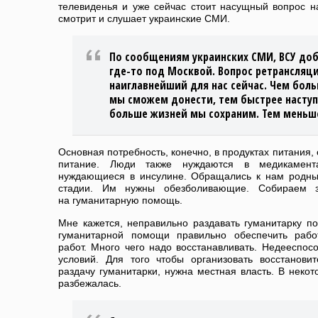
телевиденья и уже сейчас стоит насущный вопрос н
смотрит и слушает украинские СМИ.
По сообщениям украинских СМИ, ВСУ до
где-то под Москвой. Вопрос ретрансляц
наиглавнейший для нас сейчас. Чем бо
мы сможем донести, тем быстрее наступ
больше жизней мы сохраним. Тем меньш
Основная потребность, конечно, в продуктах питания, 
питание. Люди также нуждаются в медикамен
нуждающиеся в инсулине. Обращались к нам родны
стадии. Им нужны обезболивающие. Собираем 
на гуманитарную помощь.
Мне кажется, неправильно раздавать гуманитарку по
гуманитарной помощи правильно обеспечить рабо
работ. Много чего надо восстанавливать. Недееспос
условий. Для того чтобы организовать восстанови
раздачу гуманитарки, нужна местная власть. В некот
разбежалась.