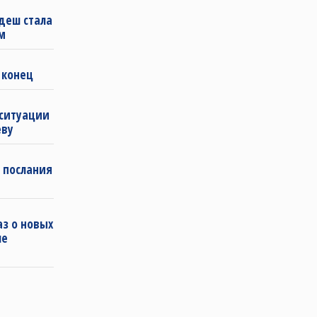
деш стала
м
 конец
 ситуации
еву
 послания
з о новых
ле