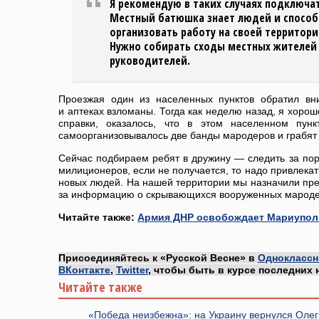
Я рекомендую в таких случаях подключа
Местный батюшка знает людей и способе
организовать работу на своей территори
Нужно собирать сходы местных жителей 
руководителей.
Проезжая один из населенных пунктов обратил вн
и аптеках взломаны. Тогда как неделю назад, я хоро
справки, оказалось, что в этом населенном пун
самоорганизовывалось две банды мародеров и грабят 
Сейчас подбираем ребят в дружину — следить за пор
милиционеров, если не получается, то надо привлека
новых людей. На нашей территории мы назначили пр
за информацию о скрывающихся вооруженных мароде
Читайте также:
Армия ДНР освобождает Мариуполь
Присоединяйтесь к «Русской Весне» в
Одноклассн
ВКонтакте
,
Twitter
, чтобы быть в курсе последних 
Читайте также
«Победа неизбежна»: на Украину вернулся Олег