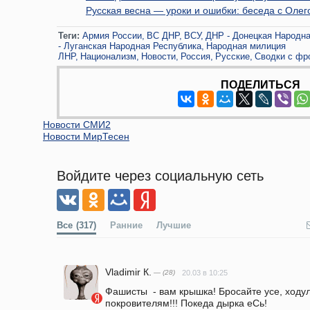
Русская весна — уроки и ошибки: беседа с Ол
Теги:
Армия России
ВС ДНР
ВСУ
ДНР - Донецкая Народна
- Луганская Народная Республика
Народная милиция
ЛНР
Национализм
Новости
Россия
Русские
Сводки с фр
ПОДЕЛИТЬСЯ
Новости СМИ2
Новости МирТесен
Войдите через социальную сеть
Все
(317)
Ранние
Лучшие
Vladimir К.
— (28)
20.03 в 10:25
Фашисты  - вам крышка! Бросайте усе, ходули
покровителям!!! Покеда дырка еСь!