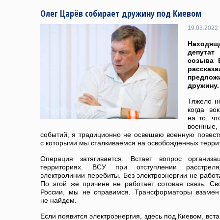
Олег Царёв собирает дружину под Киевом
19.03.2022 
Находящ
депута
созыва 
расска
предло
дружину.
Тяжело н
когда во
на то, ч
военные,
событий, я традиционно не освещаю военную повест
с которыми мы сталкиваемся на освобожденных терри
Операция затягивается. Встает вопрос организ
территориях. ВСУ при отступлении расстрел
электролинии перебиты. Без электроэнергии не работ
По этой же причине не работает сотовая связь. 
России, мы не справимся. Трансформаторы взамен
не найдем.
Если появится электроэнергия, здесь под Киевом, вст