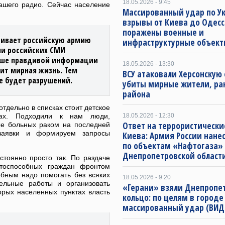
18.05.2026 - 9:45
ашего радио. Сейчас население
Массированный удар по Ук
взрывы от Киева до Одесс
поражены военные и
бивает российскую армию
инфраструктурные объект
ии российских СМИ
льше правдивой информации
18.05.2026 - 13:30
ит мирная жизнь. Тем
ВСУ атаковали Херсонскую 
е будет разрушений.
убиты мирные жители, ра
района
отдельно в списках стоит детское
тах. Подходили к нам люди,
18.05.2026 - 12:30
Ответ на террористически
е больных раком на последней
заявки и формируем запросы
Киева: Армия России нане
по объектам «Нафтогаза»
Днепропетровской област
стоянно просто так. По раздаче
тоспособных граждан фронтом
обным надо помогать без всяких
18.05.2026 - 9:20
тельные работы и организовать
«Герани» взяли Днепропет
орых населенных пунктах власть
кольцо: по целям в городе
массированный удар (ВИД