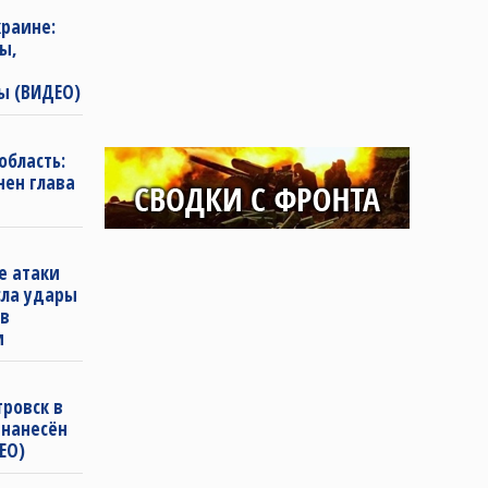
раине:
ы,
ы (ВИДЕО)
область:
нен глава
е атаки
сла удары
 в
и
ровск в
 нанесён
ЕО)