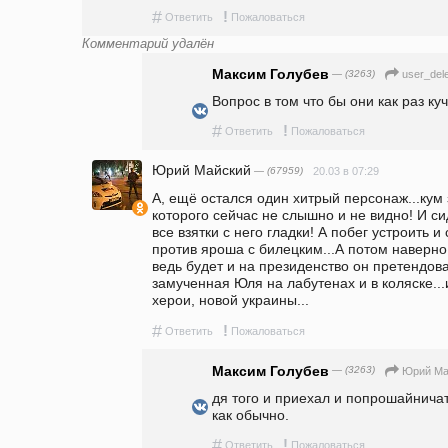
#
!
Ответить
Пожаловаться
Комментарий удалён
Максим Голубев
— (3263)
user_del
Вопрос в том что бы они как раз ку
#
!
Ответить
Пожаловаться
Юрий Майский
— (67959)
20.03 в 07:29
А, ещё остался один хитрый персонаж...кум 
которого сейчас не слышно и не видно! И си
все взятки с него гладки! А побег устроить и 
против яроша с билецким...А потом наверно,
ведь будет и на президенство он претендоват
замученная Юля на лабутенах и в коляске...
херои, новой украины...
#
!
Ответить
Пожаловаться
Максим Голубев
— (3263)
Юрий Ма
дя того и приехал и попрошайничат
как обычно.
#
!
Ответить
Пожаловаться