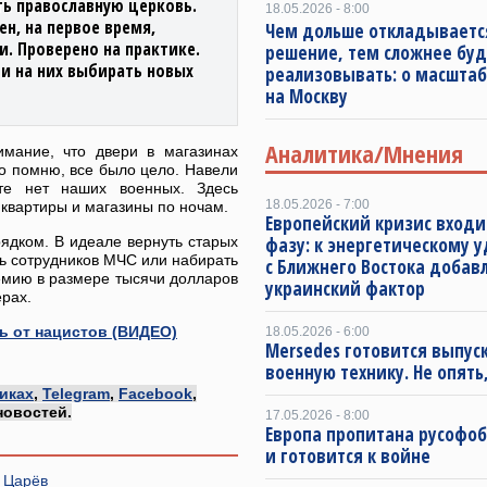
ть православную церковь.
18.05.2026 - 8:00
н, на первое время,
Чем дольше откладываетс
и. Проверено на практике.
решение, тем сложнее буд
и на них выбирать новых
реализовывать: о масштаб
на Москву
Аналитика/Мнения
имание, что двери в магазинах
шо помню, все было цело. Навели
кте нет наших военных. Здесь
18.05.2026 - 7:00
квартиры и магазины по ночам.
Европейский кризис входи
ядком. В идеале вернуть старых
фазу: к энергетическому 
ть сотрудников МЧС или набирать
с Ближнего Востока добав
емию в размере тысячи долларов
украинский фактор
рах.
 от нацистов (ВИДЕО)
18.05.2026 - 6:00
Mersedes готовится выпус
военную технику. Не опять,
иках
,
Telegram
,
Facebook
,
новостей.
17.05.2026 - 8:00
Европа пропитана русофо
и готовится к войне
 Царёв