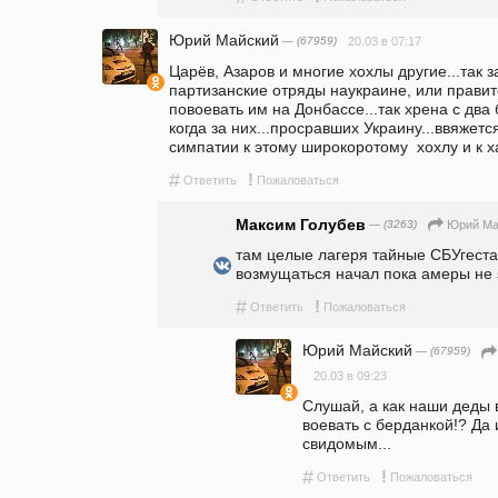
Юрий Майский
— (67959)
20.03 в 07:17
Царёв, Азаров и многие хохлы другие...так за
партизанские отряды наукраине, или правите
повоевать им на Донбассе...так хрена с два 
когда за них...просравших Украину...ввяжется
симпатии к этому широкоротому  хохлу и к 
#
!
Ответить
Пожаловаться
Максим Голубев
— (3263)
Юрий Ма
там целые лагеря тайные СБУгестап
возмущаться начал пока амеры не 
#
!
Ответить
Пожаловаться
Юрий Майский
— (67959)
20.03 в 09:23
Слушай, а как наши деды 
воевать с берданкой!? Да 
свидомым...
#
!
Ответить
Пожаловаться