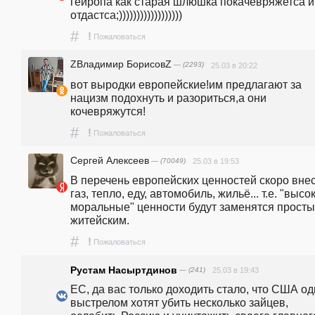
гейропа как старая шлюшка покачевряжетса и 
отдастса;))))))))))))))))))                          
#
!
Пожаловаться
ZВладимир БорисовZ
— (2293)
25.03 в 20:22
вот выродки европейские!им предлагают за 
нацизм подохнуть и разориться,а они 
кочевряжутся!
#
!
Пожаловаться
Сергей Алексеев
— (70049)
25.03 в 19:53
В перечень европейских ценностей скоро внес
газ, тепло, еду, автомобиль, жильё... т.е. "высок
моральные" ценности будут заменятся просты
житейским.
#
!
Пожаловаться
Рустам Насыртдинов
— (241)
25.03 в 19:43
ЕС, да вас только доходить стало, что США од
выстрелом хотят убить несколько зайцев, 