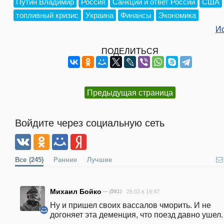
Путин Владимир
Россия
Санкции и ответ России
США
топливный кризис
Украина
Финансы
Экономика
И
ПОДЕЛИТЬСЯ
Предыдущая страница
Войдите через социальную сеть
Все
(245)
Ранние
Лучшие
Михаил Бойко
— (581)
26.03 в 19:47
Ну и пришел своих вассалов чморить. И не 
догоняет эта деменция, что поезд давно ушел.