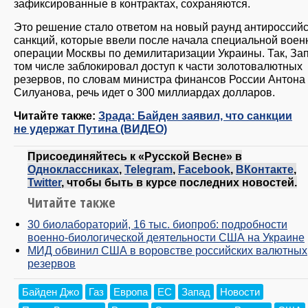
зафиксированные в контрактах, сохраняются.
Это решение стало ответом на новый раунд антироссий
санкций, которые ввели после начала специальной воен
операции Москвы по демилитаризации Украины. Так, За
том числе заблокировал доступ к части золотовалютных
резервов, по словам министра финансов России Антона
Силуанова, речь идет о 300 миллиардах долларов.
Читайте также:
Зрада: Байден заявил, что санкции
не удержат Путина (ВИДЕО)
Присоединяйтесь к «Русской Весне» в
Одноклассниках
,
Telegram
,
Facebook
,
ВКонтакте
,
Twitter
, чтобы быть в курсе последних новостей.
Читайте также
30 биолабораторий, 16 тыс. биопроб: подробности
военно-биологической деятельности США на Украине
МИД обвинил США в воровстве российских валютных
резервов
Байден Джо
Газ
Европа
ЕС
Запад
Новости