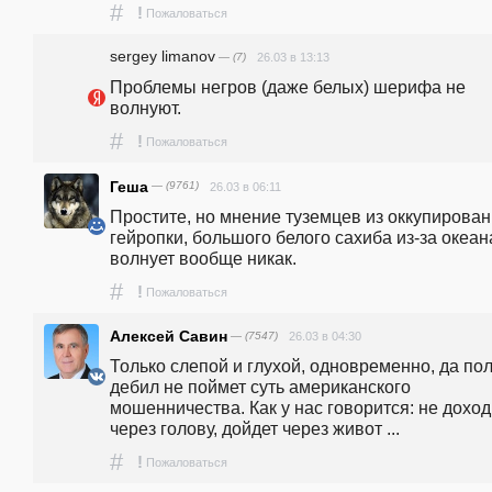
#
!
Пожаловаться
sergey limanov
— (7)
26.03 в 13:13
Проблемы негров (даже белых) шерифа не 
волнуют.
#
!
Пожаловаться
Геша
— (9761)
26.03 в 06:11
Простите, но мнение туземцев из оккупирован
гейропки, большого белого сахиба из-за океана
волнует вообще никак. 
#
!
Пожаловаться
Алексей Савин
— (7547)
26.03 в 04:30
Только слепой и глухой, одновременно, да пол
дебил не поймет суть американского 
мошенничества. Как у нас говорится: не доходи
через голову, дойдет через живот ...
#
!
Пожаловаться