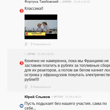
Фортуна Тамбовский
— (19003)
01.04 в 01:33
Классика!!
#
!
Пожаловаться
— (3742)
01.04 в 00:55
Конечно не намеренна, пока мы Франциию не 
заставим платить в рублях за топливные сборк
для их реакторов, а потом аж бегом начнет лох
острова у хфранцуззов покупать электричество
рубли!!!!
#
!
Пожаловаться
Юрий Слыжов
— (67122)
01.04 в 00:21
Пусть подыхает без нашего участия, сама по 
себе...