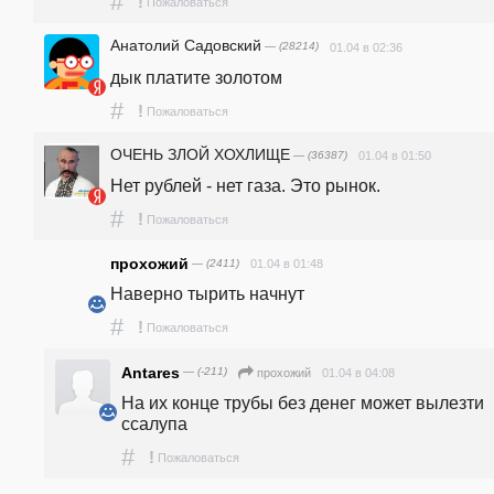
#
!
Пожаловаться
Анатолий Садовский
— (28214)
01.04 в 02:36
дык платите золотом
#
!
Пожаловаться
ОЧЕНЬ ЗЛОЙ ХОХЛИЩЕ
— (36387)
01.04 в 01:50
Нет рублей - нет газа. Это рынок.
#
!
Пожаловаться
прохожий
— (2411)
01.04 в 01:48
Наверно тырить начнут
#
!
Пожаловаться
Antares
— (-211)
01.04 в 04:08
прохожий
На их конце трубы без денег может вылезти 
ссалупа
#
!
Пожаловаться