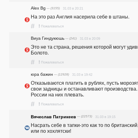
Alex Bg
— (3155)
31.03 в 20:21
На это раз Англия насерила себе в штаны.
#
!
Пожаловаться
Виуа Гиндукюшь
— (241)
31.03 в 20:09
Это не та страна, решения которой могут удиви
Болото.
#
!
Пожаловаться
юра бажин
— (12928)
31.03 в 19:42
Отказываются платить в рублях, пусть морозят
свои задницы и останавливают производства. 
России на них плевать.
#
!
Пожаловаться
Вячеслав Патрикеев
— (22573)
31.03 в 19:15
Насрать себе в тапки-это как то по британский,
или по хохлятски!