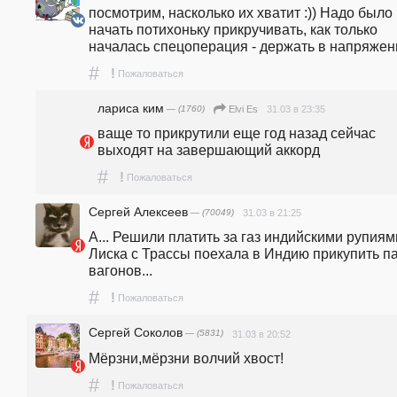
посмотрим, насколько их хватит :)) Надо было 
начать потихоньку прикручивать, как только 
началась спецоперация - держать в напряжени
#
!
Пожаловаться
лариса ким
— (1760)
31.03 в 23:35
Elvi Es
ваще то прикрутили еще год назад сейчас 
выходят на завершающий аккорд
#
!
Пожаловаться
Сергей Алексеев
— (70049)
31.03 в 21:25
А... Решили платить за газ индийскими рупиями
Лиска с Трассы поехала в Индию прикупить па
вагонов...
#
!
Пожаловаться
Сергей Соколов
— (5831)
31.03 в 20:52
Мёрзни,мёрзни волчий хвост!
#
!
Пожаловаться