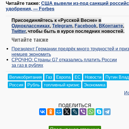
Читайте также:
США вывели из-под санкций российс
удобрения, — Forbes
Присоединяйтесь к «Русской Весне» в
Одноклассниках
,
Telegram
,
Facebook
,
ВКонтакте
,
Twitter
, чтобы быть в курсе последних новостей.
Читайте также
Президент Германии предрёк много трудностей и при
немцев экономить
СРОЧНО: Страны G7 отказались платить России
за газ в рублях
Великобритания
Газ
Европа
ЕС
Новости
Путин Вла
Россия
Рубль
топливный кризис
Экономика
И
ПОДЕЛИТЬСЯ