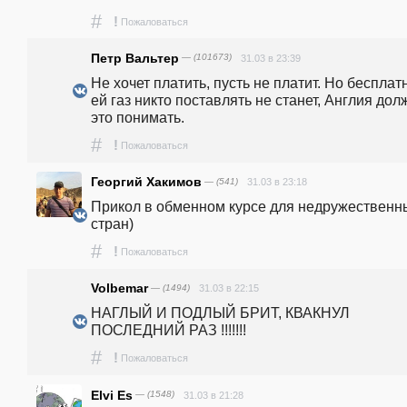
#
!
Пожаловаться
Петр Вальтер
— (101673)
31.03 в 23:39
Не хочет платить, пусть не платит. Но бесплатн
ей газ никто поставлять не станет, Англия долж
это понимать.
#
!
Пожаловаться
Георгий Хакимов
— (541)
31.03 в 23:18
Прикол в обменном курсе для недружественны
стран) 
#
!
Пожаловаться
Volbemar
— (1494)
31.03 в 22:15
НАГЛЫЙ И ПОДЛЫЙ БРИТ, КВАКНУЛ 
ПОСЛЕДНИЙ РАЗ !!!!!!! 
#
!
Пожаловаться
Elvi Es
— (1548)
31.03 в 21:28