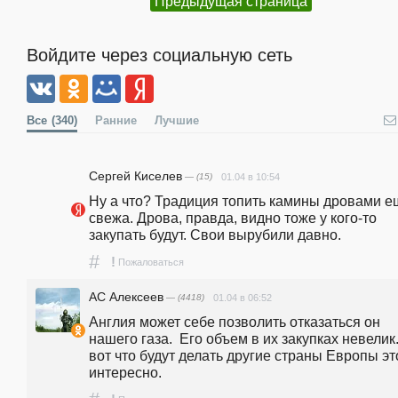
Предыдущая страница
Войдите через социальную сеть
Все
(340)
Ранние
Лучшие
Сергей Киселев
— (15)
01.04 в 10:54
Ну а что? Традиция топить камины дровами ещ
свежа. Дрова, правда, видно тоже у кого-то 
закупать будут. Свои вырубили давно.
#
!
Пожаловаться
АС Алексеев
— (4418)
01.04 в 06:52
Англия может себе позволить отказаться он 
нашего газа.  Его объем в их закупках невелик.
вот что будут делать другие страны Европы это
интересно.