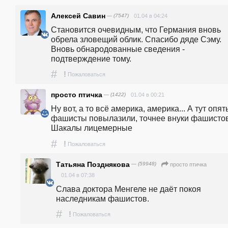
Алексей Савин
— (7547)
01.04 в 04:24
Становится очевидным, что Германия вновь 
обрела зловещий облик. Спасибо дяде Сэму. 
Вновь обнародованные сведения - 
подтверждение тому.
#
!
Пожаловаться
просто птичка
— (1422)
01.04 в 00:21
Ну вот, а то всё америка, америка... А тут опять
фашисты повылазили, точнее внуки фашистов.
Шакалы лицемерные
#
!
Пожаловаться
Татьяна Позднякова
— (59948)
просто птичка
01.04 в 07:38
Слава доктора Менгеле не даёт покоя 
наследникам фашистов.
#
!
Пожаловаться