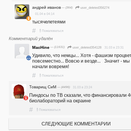
андрей иванов
— (364)
user_deleted356274
01.04 в 04:14
тысячелетеями
#
!
Пожаловаться
Комментарий удалён
MacHine
— (11631)
31.03 в 23:31
user_deleted354128
Удивило, что немцы... Хотя - фашизм процвет
повсеместно... Вовсю и везде...   Значит - мы 
начали вовремя!
#
!
Пожаловаться
Товарищ СиМ
— (4496)
31.03 в 23:24
Пиндосы по ТВ сказали, что финансировали 46
биолабораторий на окраине
#
!
Пожаловаться
СЛЕДУЮЩИЕ КОММЕНТАРИИ