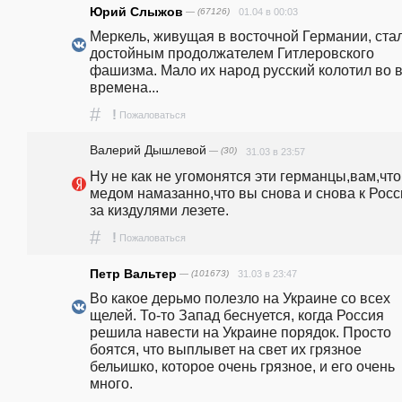
Юрий Слыжов
— (67126)
01.04 в 00:03
Меркель, живущая в восточной Германии, стал
достойным продолжателем Гитлеровского 
фашизма. Мало их народ русский колотил во в
времена...
#
!
Пожаловаться
Валерий Дышлевой
— (30)
31.03 в 23:57
Ну не как не угомонятся эти германцы,вам,что 
медом намазанно,что вы снова и снова к Росс
за киздулями лезете.
#
!
Пожаловаться
Петр Вальтер
— (101673)
31.03 в 23:47
Во какое дерьмо полезло на Украине со всех 
щелей. То-то Запад беснуется, когда Россия 
решила навести на Украине порядок. Просто 
боятся, что выплывет на свет их грязное 
бельишко, которое очень грязное, и его очень 
много.