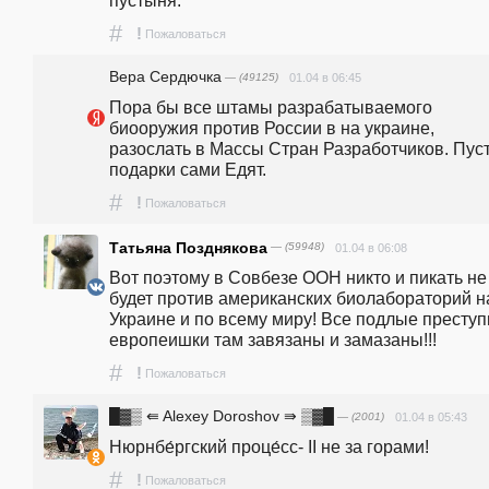
пустыня.               
#
!
Пожаловаться
Вера Сердючка
— (49125)
01.04 в 06:45
Пора бы все штамы разрабатываемого 
биооружия против России в на украине,  
разослать в Массы Стран Разработчиков. Пуст
подарки сами Едят.
#
!
Пожаловаться
Татьяна Позднякова
— (59948)
01.04 в 06:08
Вот поэтому в Совбезе ООН никто и пикать не 
будет против американских биолабораторий на
Украине и по всему миру! Все подлые преступ
европеишки там завязаны и замазаны!!!
#
!
Пожаловаться
█▓▒ ⇚ Alexey Doroshov ⇛ ▒▓█
— (2001)
01.04 в 05:43
Нюрнбе́ргский проце́сс- II не за горами!
#
!
Пожаловаться