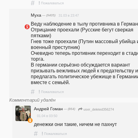
#
!
Пожаловаться
Муха
— (9405)
31.03 в 23:47
Веду наблюдение в тылу противника в Герман
Отрицание проехали (Русские бегут сверкая 
пятками)
Гнев тоже проехали (Путин массовый убийца и
военный преступник)
Очевидно теперь противник переходит в стади
торга. 
В германии серьёзно обсуждается вариант 
призывать вежливых людей к предательству и 
предлагать политическое убежище в Германии
вместе с семьёй. 
#
!
Пожаловаться
Комментарий удалён
Андрей Гоман
— (864)
user_deleted356274
01.04 в 03:50
денежки они такие, ничем не пахнут
#
!
Пожаловаться