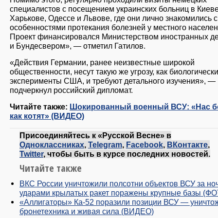
специалистов с посещением украинских больниц в Киеве
Харькове, Одессе и Львове, где они лично знакомились с
особенностями протекания болезней у местного населен
Проект финансировался Министерством иностранных д
и Бундесвером», — отметил Гатилов.
«Действия Германии, ранее неизвестные широкой
общественности, несут такую же угрозу, как биологическ
эксперименты США, и требуют детального изучения», —
подчеркнул российский дипломат.
Читайте также:
Шокированный военный ВСУ: «Нас б
как котят» (ВИДЕО)
Присоединяйтесь к «Русской Весне» в
Одноклассниках
,
Telegram
,
Facebook
,
ВКонтакте
,
Twitter
, чтобы быть в курсе последних новостей.
Читайте также
ВКС России уничтожили полсотни объектов ВСУ за ноч
ударами крылатых ракет поражены крупные базы (ФО
«Аллигаторы» Ка-52 поразили позиции ВСУ — уничто
бронетехника и живая сила (ВИДЕО)