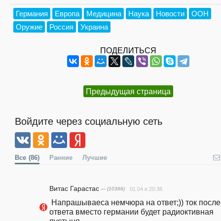
Германия
Европа
Медицина
Наука
Новости
ООН
Оружие
Россия
Украина
ПОДЕЛИТЬСЯ
Предыдущая страница
Войдите через социальную сеть
Все
(86)
Ранние
Лучшие
Витас Гарастас
— (10366)
01.04 в 20:38
 Напрашываеса немчюра на ответ;)) ток после 
ответа вместо германии будет радиоктивная 