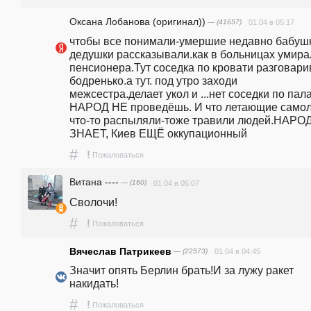
Оксана Лобанова (оригинал))
— (41657)
01.04 в 05:17
чтобы все понимали-умершие недавно бабушк
дедушки рассказывали.как в больницах умирал
пенсионера.Тут соседка по кровати разговарив
бодренько.а тут. под утро заходи 
межсестра.делает укол и ...нет соседки по палат
НАРОД НЕ проведёшь. И что летающие самол
что-то распыляли-тоже травили людей.НАРОД
ЗНАЕТ, Киев ЕЩЁ оккупационный
#
!
Пожаловаться
Витана ----
— (160)
01.04 в 05:07
Сволочи!
#
!
Пожаловаться
Вячеслав Патрикеев
— (22573)
01.04 в 04:45
Значит опять Берлин брать!И за лужу ракет 
накидать!
#
!
Пожаловаться