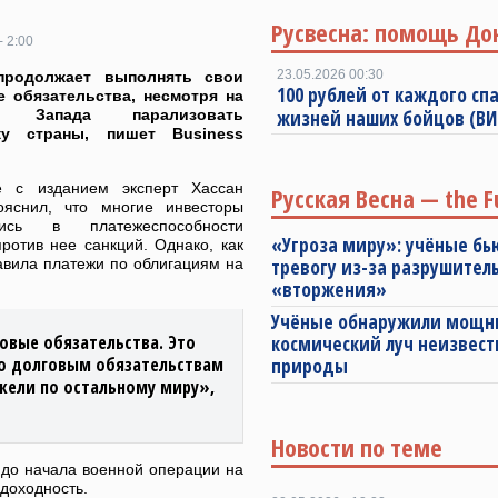
Русвесна: помощь До
- 2:00
23.05.2026 00:30
продолжает выполнять свои
100 рублей от каждого спа
 обязательства, несмотря на
и Запада парализовать
жизней наших бойцов (В
ку страны, пишет Business
е с изданием эксперт Хассан
Русская Весна — the F
яснил, что многие инвесторы
лись в платежеспособности
«Угроза миру»: учёные бь
ротив нее санкций. Однако, как
авила платежи по облигациям на
тревогу из-за разрушител
«вторжения»
Учёные обнаружили мощ
овые обязательства. Это
космический луч неизвест
по долговым обязательствам
природы
ежели по остальному миру»,
Новости по теме
 до начала военной операции на
доходность.