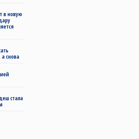
т в новую
удару
ляется
кать
 а снова
бией
деш стала
м