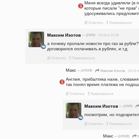
Меня всегда удивляли (в 
которые писали "не прав" 
удосуживались предложить
#
!
Ответить
Пожаловаться
Максим Изотов
— (1005)
03.04 в 23:39
а почему пропали новости про газ за рубли? 
договорился оплачивать в рублях, и.т.д
#
!
Ответить
Пожаловаться
Макс
— (10528)
03.04 
Максим Изотов
Англия, прибалтика нахм, словакия 
так понял время платежа не подош
#
!
Ответить
Пожаловаться
Максим Изотов
— (1005)
посмотрим, но подозрите
#
!
Ответить
Пожаловаться
Макс
— (10528)