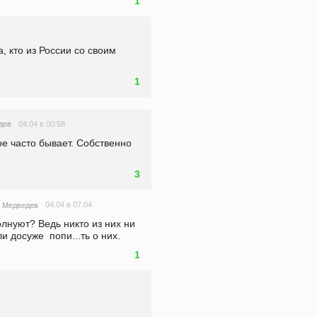
1
, кто из России со своим 
1
04.04 в 00:58
дев
е часто бывает. Собственно 
3
04.04 в 07:04
 Медведев
олнуют? Ведь никто из них ни 
и досуже  попи...ть о них. 
1