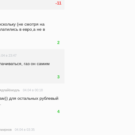
-11
скольку (не смотря на 
атились в евро,а не в 
2
.04 в 23:47
ачиваться, газ он самим 
3
04.04 в 00:18
ядлайёкюдль
ам)) для остальных рублевый 
.
4
04.04 в 03:35
Смирнов