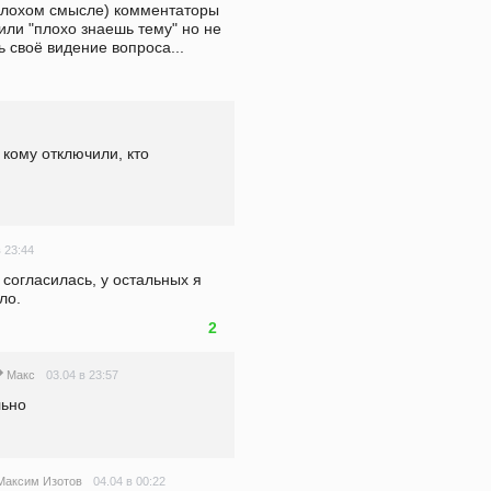
плохом смысле) комментаторы 
или "плохо знаешь тему" но не 
 своё видение вопроса...
кому отключили, кто 
в 23:44
согласилась, у остальных я 
ло.
2
03.04 в 23:57
Макс
льно
04.04 в 00:22
Максим Изотов