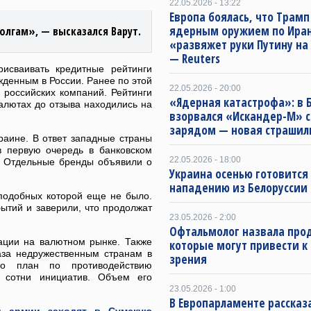
22.05.2026 - 13:22
Европа боялась, что Трамп
ядерным оружием по Иран
олгам», — высказался Варут.
«развяжет руки Путину на
— Reuters
исваивать кредитные рейтинги
денным в России. Ранее по этой
22.05.2026 - 20:00
и российских компаний. Рейтинги
«Ядерная катастрофа»: в 
алютах до отзыва находились на
взорвался «Искандер-М» 
зарядом — новая страшил
аине. В ответ западные страны
в первую очередь в банковском
22.05.2026 - 18:00
и. Отдельные бренды объявили о
Украина осенью готовится 
нападению из Белоруссии
подобных которой еще не было.
бытий и заверили, что продолжат
23.05.2026 - 2:00
Офтальмолог назвала про
ации на валютном рынке. Также
которые могут привести к
аза недружественным странам в
зрения
ило план по противодействию
 сотни инициатив. Объем его
23.05.2026 - 1:00
В Европарламенте рассказ