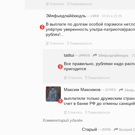
#
!
Ответить
Пожаловаться
Эйяфьядлайёкюдль
— (-683)
03.04 в 23:39
В выплате по долгам особой пэрэмоги нет,по
упёртую уверенность ультра-патриотов)распл
рублях!...
#
!
Ответить
Пожаловаться
tatitui
— (94603)
03
Эйяфьядлайёкюдль
Все правильно, рублями надо распл
пригодится
#
!
Ответить
Пожаловаться
Максим Максимов
— (12351)
Эйяфь
выплатили только дружеским стран
счет в банке РФ до отмены санкций
#
!
Ответить
Пожаловаться
Комментарий удалён
Старый
— (5056)
Валерий 