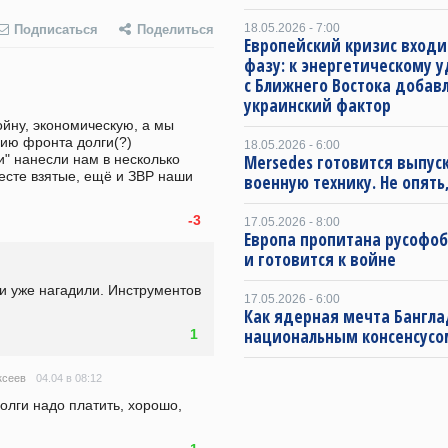
18.05.2026 - 7:00
Подписаться
Поделиться
Европейский кризис входи
фазу: к энергетическому 
с Ближнего Востока добав
украинский фактор
йну, экономическую, а мы 
нию фронта долги(?) 
18.05.2026 - 6:00
 нанесли нам в несколько 
Mersedes готовится выпус
сте взятые, ещё и ЗВР наши 
военную технику. Не опять,
-3
17.05.2026 - 8:00
Европа пропитана русофо
и готовится к войне
и уже нагадили. Инструментов 
17.05.2026 - 6:00
Как ядерная мечта Бангла
национальным консенсусо
1
04.04 в 08:12
ксеев
олги надо платить, хорошо, 