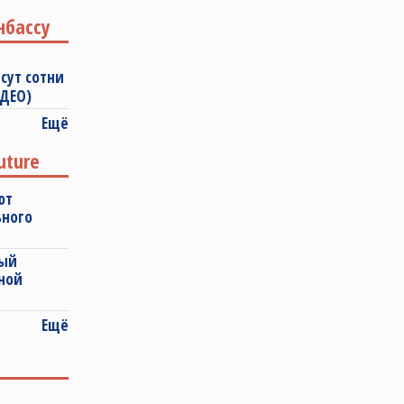
нбассу
сут сотни
ИДЕО)
Ещё
uture
ют
ьного
ный
ной
Ещё