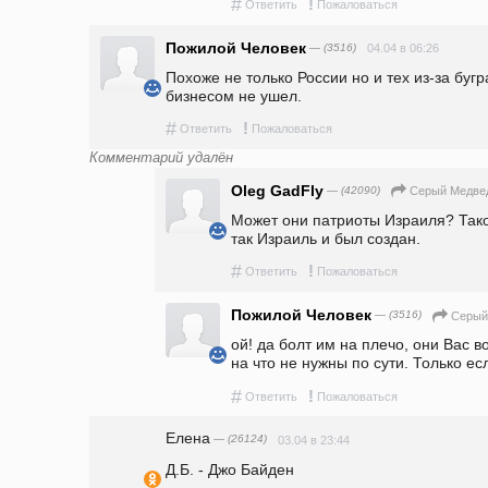
#
!
Ответить
Пожаловаться
Пожилой Человек
— (3516)
04.04 в 06:26
Похоже не только России но и тех из-за бугра
бизнесом не ушел.
#
!
Ответить
Пожаловаться
Комментарий удалён
Oleg GadFly
— (42090)
Серый Медве
Может они патриоты Израиля? Тако
так Израиль и был создан.
#
!
Ответить
Пожаловаться
Пожилой Человек
— (3516)
Серый
ой! да болт им на плечо, они Вас в
на что не нужны по сути. Только есл
#
!
Ответить
Пожаловаться
Елена
— (26124)
03.04 в 23:44
Д.Б. - Джо Байден