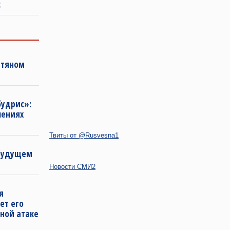
с
фтяном
будрис»:
лениях
Твиты от @Rusvesna1
 будущем
Новости СМИ2
я
ет его
ной атаке