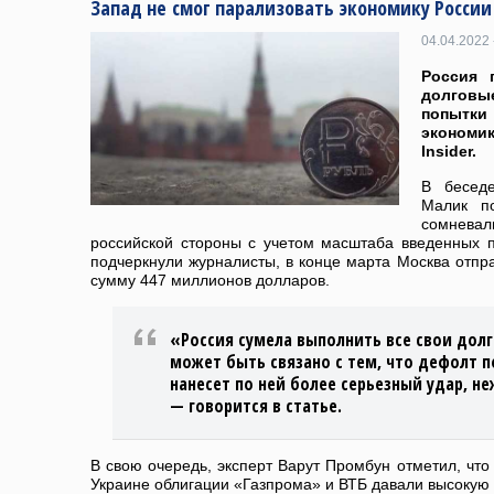
Запад не смог парализовать экономику России
04.04.2022 
Россия 
долговые
попытк
экономи
Insider.
В бесед
Малик по
сомнева
российской стороны с учетом масштаба введенных п
подчеркнули журналисты, в конце марта Москва отпр
сумму 447 миллионов долларов.
«Россия сумела выполнить все свои долг
может быть связано с тем, что дефолт 
нанесет по ней более серьезный удар, н
— говорится в статье.
В свою очередь, эксперт Варут Промбун отметил, что
Украине облигации «Газпрома» и ВТБ давали высокую 