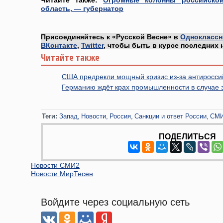
Читайте также:
Огромные колонны российско
область, — губернатор
Присоединяйтесь к «Русской Весне» в
Одноклассн
ВКонтакте
,
Twitter
, чтобы быть в курсе последних 
Читайте также
США предрекли мощный кризис из-за антиросси
Германию ждёт крах промышленности в случае э
Теги:
Запад
Новости
Россия
Санкции и ответ России
СМ
ПОДЕЛИТЬСЯ
Новости СМИ2
Новости МирТесен
Войдите через социальную сеть