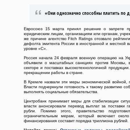
«Они однозначно способны платить по д
Евросоюз 15 марта принял решение о запрете пр
юридическим лицам, организациям или органам, учреж
же причине агентство Fitch Ratings отозвало рейтинг
дефолта эмитента России в иностранной и местной в
уровне «С».
Россия начала 24 февраля военную операцию на Укр
объявили о масштабных санкциях против Москвы, 
секторе и поставках высокотехнологичной продукци
прекращении работы в стране.
В Кремле назвали эти меры экономической войной, 
Власти подчеркнули готовность к такому развитию со
выполнять социальные обязательства.
Центробанк принимает меры для стабилизации ситу
власти анонсировали перевод выплат за поставки г
рубли. Помимо этого, правительство подготов
ограничительным мерам, который включает около
финансирования составит порядка триллиона рублей.