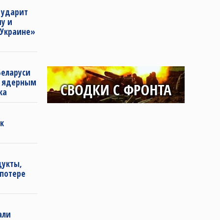
 ударит
у и
 Украине»
Беларуси
с ядерным
ка
к
дукты,
 потере
али