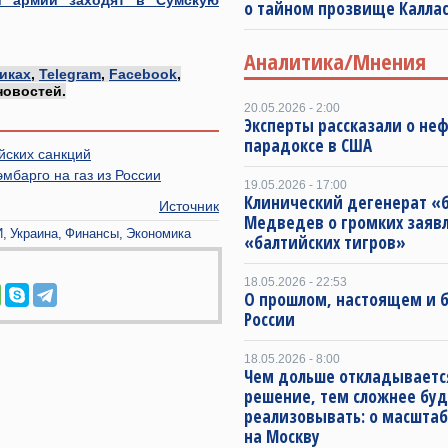
й армии заходят в Сумскую
о тайном прозвище Калла
Аналитика/Мнения
иках
,
Telegram
,
Facebook
,
новостей.
20.05.2026 - 2:00
Эксперты рассказали о не
парадоксе в США
йских санкций
мбарго на газ из России
19.05.2026 - 17:00
Клинический дегенерат «
Источник
Медведев о громких заяв
И
Украина
Финансы
Экономика
«балтийских тигров»
18.05.2026 - 22:53
О прошлом, настоящем и
России
18.05.2026 - 8:00
Чем дольше откладываетс
решение, тем сложнее буд
реализовывать: о масштаб
на Москву