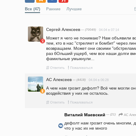
Все
(47)
Ранние
Лучшие
Сергей Алексеев
— (70049)
04.04 в 07:14
Может я чего не понимаю? Нам объявили во
тем, кто в нас "стреляет и бомбит" через ли
возвращаем. Может они своими "обстрелами"
раз бОльший ущерб, чем все наши долги вме
фамильные умыкнули...
#
!
Ответить
Пожаловаться
АС Алексеев
— (4418)
04.04 в 06:28
А чем нам грозит дефолт? Всё чем могли он
воздействия у них не осталось.
#
!
Ответить
Пожаловаться
Виталий Маевский
— (21)
АС Але
дефолт нам грозит очень многим, д
что у нас их не много