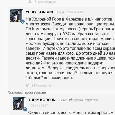
#
!
Пожаловаться
YURIY KORSUN
— (-213)
05.04 в 06:07
На Холодной Горе в Харькове в в/ч напротив 
многоэтажек. Заходят два эшелона, цистерны..
По Комсомольскому шоссе (терерь Григорннко)
десятками шуруют АЗС на Уралах старых с 
консервации. Причём на сцепе вторая машина
жёстком буксире, не стали заморачиваться 
завести. И потекло это топливо по всем окраин
сами понимаете для кого. До этого дней 10 наз
десятки Газелей завозили длинные ящики, тож
ясно,да? Что это не новогодние подарки 
детишкам.. Валерка, свидетель всего с верхнег
этажа, говорит, если рванёт, о доме останутся 
"тёплые" воспоминания.
#
!
Пожаловаться
Комментарий удалён
YURIY KORSUN
— (-213)
Andrew Romashkin
05.04 в 06:27
Сидя на диване, всё кажется таким простым, 