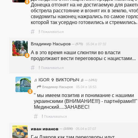
Донецка отгонят на не достигаемую для ракетн
обстрела расстояние и вгонят их в землю, чтоб
свидомиты наконец нажрались по самое горло,
которой так усердно готовились и стремились.   
#
!
Пожаловаться
Владимир Насыров
— (575)
05.04 в 07:32
А в это время наши слюнтяи во власти 
продолжают вести переговоры с нацистами...
#
!
Пожаловаться
♫ IGOR ✞ ВИКТОРЫЧ ♫
— (-261)
05.04 в 16:53
Владимир Насыров
" мы имеем позитив и понимание с нашими 
украинскими (ВНИМАНИЕ!!!) - партнёрами!!!" 
Мединский....ЗАНАВЕС!
#
!
Пожаловаться
иван иванов
— (1006)
05.04 в 07:07
Г-н Лавров,как там переговоры идут, 