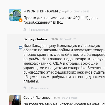
♫ IGOR ✞ ВИКТОРЫЧ ♫
— (-261)
05.04 в 16:51
Просто для понимания - это 40(!!!!!!!!!) день 
"освобождения" ДНР...
#
!
Пожаловаться
Sergey Orehov
— (4585)
05.04 в 08:52
Всю Западенщину, Волынскую и Львовскую 
области по законам войны и возмездия теперь
вправе сравнять с землёй вместе с бандеровс
рагульём. Но, главное, надо превратить в руин
мелкоБританию, США и страны, воюющие 
украинцами и нацистами салорейха Зеленского
руководство этих фашистских режимов судить 
общемировым трибуналом за геноцид населен
планеты.
#
!
Пожаловаться
Сергей Пальянов
— (325)
05.04 в 08:38
Да когда же этих нацистских иродов наконец от