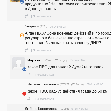
продуктивно?Нашли точки соприкосновения?В
в Донецке нашли.
#
!
Пожаловаться
Sergey
— (2371)
05.04 в 06:24
А где ПВО? Зона военных действий и по город
регулярно и безнаказанно стреляют - может с 
этого надо было начинать зачистку ДНР?
#
!
Пожаловаться
Марина
— (2657)
05.04 в 06:43
Sergey
Какое ПВО для градов? Думайте головой. 
#
!
Пожаловаться
Михаил Топтыгин
— (87687)
05.04 в 07:00
Sergey
какое ПВО, радиус действия града до 60 км.
#
!
Пожаловаться
Любовь Коновалова
— (1085)
05.04 в 06:13