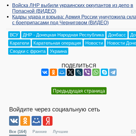
Войска ЛНР выбили украинских оккупантов из депо в
Попасной (ВИДЕО)
Кадры удара и взрыва: Армия России уничтожила скл
с боеприпасами под Черниговом (ВИДЕО)
ВСУ
ДНР - Донецкая Народная Республика
Донбасс
До
Каратели
Карательная операция
Новости
Новости Дон
Сводки с фронта
Украина
ПОДЕЛИТЬСЯ
Предыдущая страница
Войдите через социальную сеть
Все
(164)
Ранние
Лучшие