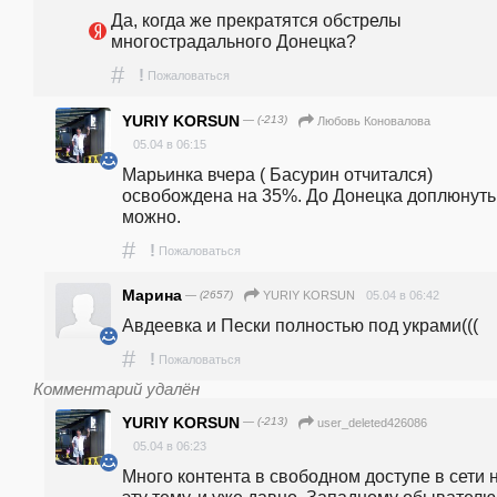
Да, когда же прекратятся обстрелы 
многострадального Донецка? 
#
!
Пожаловаться
YURIY KORSUN
— (-213)
Любовь Коновалова
05.04 в 06:15
Марьинка вчера ( Басурин отчитался) 
освобождена на 35%. До Донецка доплюнуть 
можно. 
#
!
Пожаловаться
Марина
— (2657)
05.04 в 06:42
YURIY KORSUN
Авдеевка и Пески полностью под украми(((
#
!
Пожаловаться
Комментарий удалён
YURIY KORSUN
— (-213)
user_deleted426086
05.04 в 06:23
Много контента в свободном доступе в сети н
эту тему, и уже давно. Западному обывателю 