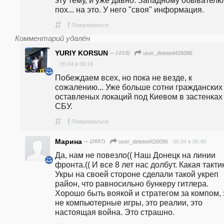
пох... на это. У него "своя" информация.
#
!
Пожаловаться
Комментарий удалён
YURIY KORSUN
— (-213)
user_deleted426086
05.04 в 06:19
Побеждаем всех, но пока не везде, к 
сожалению... Уже больше сотни гражданских 
оставленых локаций под Киевом в застенках 
СБУ.
#
!
Пожаловаться
Марина
— (2657)
05.04 в 06:49
user_deleted426086
Да, нам не повезло(( Наш Донецк на линии 
фронта.(( И все 8 лет нас долбут. Какая тактик
Укры на своей стороне сделали такой укреп 
район, что равносильно бункеру гитлера. 
Хорошо быть воякой и стратегом за компом, э
не компьютерные игры, это реалии, это 
настоящая война. Это страшно. 