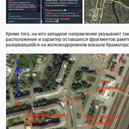
Кроме того, на юго-западное направление указывают та
расположение и характер оставшихся фрагментов ракет
разорвавшейся на железнодорожном вокзале Краматорс
slayd5_116.jpg