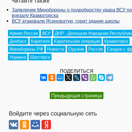
Читайте также
Заявление Минобороны о подробностях удара ВСУ по
вокзалу Краматорска
ВСУ атаковали Ясиноватую, горит здание школы
Армия России
ВСУ
ДНР - Донецкая Народная Республик
Донбасс
Каратели
Карательная операция
Краматорск
Минобороны РФ
Новости
Оружие
Россия
Сводки с ф
Украина
Шахтерск
ПОДЕЛИТЬСЯ
Предыдущая страница
Войдите через социальную сеть