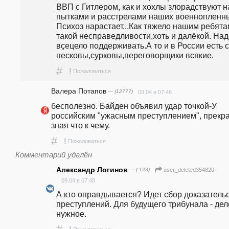
ВВП с Гитлером, как и хохлы злорадствуют на
пытками и расстрелами наших военнопленны
Психоз нарастает...Как тяжело нашим ребятам
такой несправедливости,хоть и далёкой. Надо
вҫецело поддерживать.А то и в России есть с
песковы,сурковы,переговорщики всякие.
#
!
Пожаловаться
Валера Потапов
— (12777)
09.04 в 07:46
бесполезно. Байден объявил удар точкой-У 
российским "ужасным преступлением", прекра
зная что к чему.
#
!
Пожаловаться
Комментарий удалён
Александр Логинов
— (-123)
user_deleted354820
09.04 в 07:48
А кто оправдывается? Идет сбор доказательс
преступлений. Для будущего трибунала - дело
нужное.