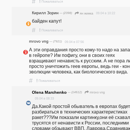
#
!
Пожаловаться
Кирилл Зорин
— (2398)
09.04 в 10:22
ян жижка
байден капут!
#
!
Пожаловаться
mrovo vng
— (7921)
09.04 в 07:56
А эти оправдания просто кому-то надо на запа
в гейропе? Им пофигу, они в своих геях 
взращивают ненависть к русским. А не пора ли
просто уничтожить геев европы, ведь геи - кон
эволюции человека, как биологического вида.
#
!
Пожаловаться
Olena Marchenko
— (14612)
mrovo vng
09.04 в 08:33
Да.Какой простой обыватель в европах будет 
разбираться в технических характеристиках 
ракет???Им показали картинку,они её схавали
трусятся от ненависти к России, последними 
словами обзывают ВВП, Лаврова,Сравниваю