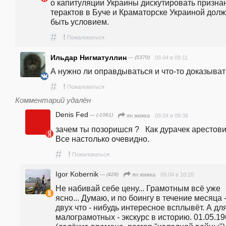
о капитуляции Украины дискутировать признан
терактов в Буче и Краматорске Украиной долж
быть условием. 
#
!
Пожаловаться
Ильдар Нигматуллин
— (5370)
09.04 в 09:11
А нужно ли оправдываться и что-то доказыват
#
!
Пожаловаться
Комментарий удалён
Denis Fed
— (-1061)
09.04 в 09:36
ян жижка
зачем ты позоришся ?   Как дурачек арестови
Все настолько очевидно.
#
!
Пожаловаться
Igor Kobernik
— (428)
09.04 в 10:20
ян жижка
Не набивай себе цену... Грамотным всё уже 
ясно... Думаю, и по боингу в течение месяца -
двух что - нибудь интересное всплывёт. А для
малограмотных - экскурс в историю. 01.05.19