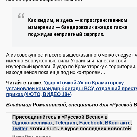
Как видим, и здесь — в пространственном
измерении — бандеровских лжецов также
поджидал неприятный сюрприз.
А из совокупности всего вышесказанного четко следует, 
именно Вооруженные силы Украины и нанесли свой
изуверский кровавый удар по Краматорску с территории,
находящейся пока еще под их контролем…
Читайте также:
Удар «Точкой-У» по Краматорску:
установлен командир бригады ВСУ, отдавший прес
приказ (ФОТО, ВИДЕО 18+)
Владимир Романовский, специально для «Русской 
Присоединяйтесь к «Русской Весне» в
Одноклассниках
,
Telegram
,
Facebook
,
ВКонтакте
,
Twitter
, чтобы быть в курсе последних новостей.