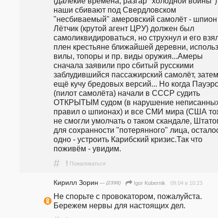
(далёкие времена, разгар "холодной войны") 
наши сбивают под Свердловском 
"несбиваемый" амеровский самолёт - шпион U
Лётчик (крутой агент ЦРУ) должен был 
самоликвидироваться, но струхнул и его взял
плен крестьяне ближайшей деревни, использ
вилы, топоры и пр. виды оружия...Амеры 
сначала заявили про сбитый русскими 
заблудившийся пассажирский самолёт, затем 
ещё кучу бредовых версий... Но когда Пауэрс
(пилот самолёта) начали в СССР судить 
ОТКРЫТЫМ судом (в нарушение неписанных
правил о шпионах) и все СМИ мира (США тож
не смогли умолчать о таком скандале, Штатом
для сохранности "потерянного" лица, осталос
одно - устроить Карибский кризис.Так что 
поживём - увидим.   
#
!
Пожаловаться
Кирилл Зорин
— (2398)
09.04 в 10:23
Igor Kobernik
Не спорьте с провокатором, пожалуйста. 
Бережем нервы для настоящих дел.