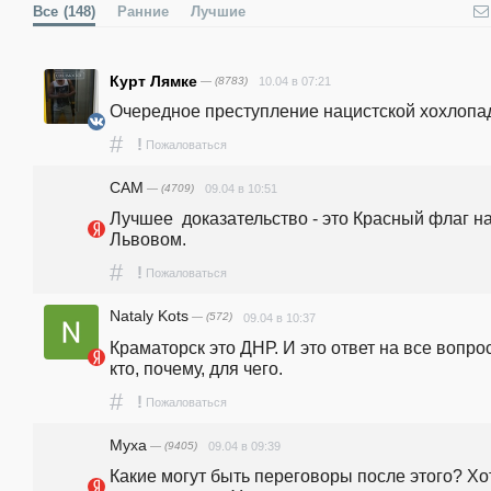
Все
(148)
Ранние
Лучшие
Курт Лямке
— (8783)
10.04 в 07:21
#
!
Пожаловаться
CAM
— (4709)
09.04 в 10:51
Лучшее  доказательство - это Красный флаг на
Львовом.
#
!
Пожаловаться
Nataly Kots
— (572)
09.04 в 10:37
Краматорск это ДНР. И это ответ на все вопрос
кто, почему, для чего.
#
!
Пожаловаться
Муха
— (9405)
09.04 в 09:39
Какие могут быть переговоры после этого? Хот