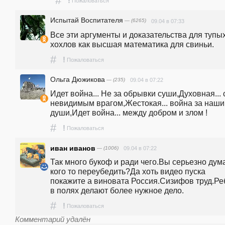
#
!
Пожаловаться
Испытай Воспитателя
— (6265)
09.04 в 07:33
Все эти аргументы и доказательства для тупых
хохлов как высшая математика для свиньи.
#
!
Пожаловаться
Ольга Дюжикова
— (235)
09.04 в 07:22
Идет война... Не за обрывки суши,Духовная... с
невидимым врагом,Жестокая... война за наши 
души,Идет война... между добром и злом !
#
!
Пожаловаться
иван иванов
— (1006)
09.04 в 07:22
Так много букоф и ради чего.Вы серьезно дума
кого то переубедить?Да хоть видео пуска 
покажите а виновата Россия.Сизифов труд.Реб
в полях делают более нужное дело.
#
!
Пожаловаться
Комментарий удалён