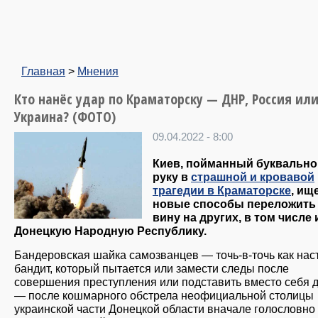
Главная
>
Мнения
Кто нанёс удар по Краматорску — ДНР, Россия ил
Украина? (ФОТО)
09.04.2022 - 8:00
Киев, пойманный буквально
руку в
страшной и кровавой
трагедии в Краматорске
, ищ
новые способы переложить
вину на других, в том числе 
Донецкую Народную Республику.
Бандеровская шайка самозванцев — точь-в-точь как на
бандит, который пытается или замести следы после
совершения преступления или подставить вместо себя д
— после кошмарного обстрела неофициальной столицы
украинской части Донецкой области вначале голословно