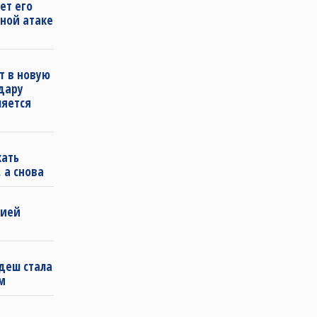
ет его
ной атаке
т в новую
удару
ляется
кать
 а снова
бией
деш стала
м