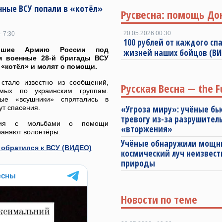
ные ВСУ попали в «котёл»
Русвесна: помощь До
20.05.2026 00:30
- 7:30
100 рублей от каждого спа
авшие Армию России под
жизней наших бойцов (В
м военные 28-й бригады ВСУ
 «котёл» и молят о помощи.
стало известно из сообщений,
Русская Весна — the F
емых по украинским группам.
ные «всушники» спрятались в
ут спасения.
«Угроза миру»: учёные бь
тревогу из-за разрушител
ния с мольбами о помощи
«вторжения»
раняют волонтёры.
Учёные обнаружили мощ
 обратился к ВСУ (ВИДЕО)
космический луч неизвест
природы
Новости по теме