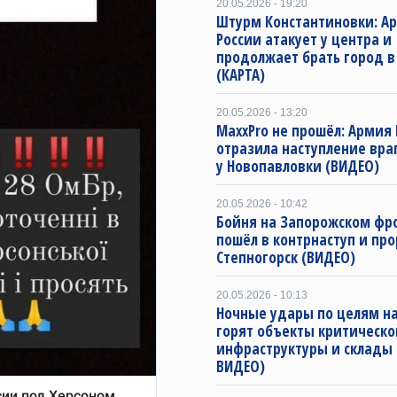
20.05.2026 - 19:20
Штурм Константиновки: А
России атакует у центра и
продолжает брать город в
(КАРТА)
20.05.2026 - 13:20
MaxxPro не прошёл: Армия
отразила наступление вра
у Новопавловки (ВИДЕО)
20.05.2026 - 10:42
Бойня на Запорожском фро
пошёл в контрнаступ и про
Степногорск (ВИДЕО)
20.05.2026 - 10:13
Ночные удары по целям на
горят объекты критическо
инфраструктуры и склады
ВИДЕО)