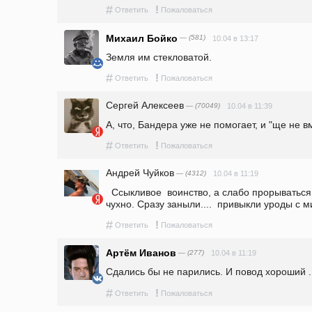
#
!
Ответить
Пожаловаться
Михаил Бойко
— (581)
10.04 в 13:17
Земля им стекловатой.
#
!
Ответить
Пожаловаться
Сергей Алексеев
— (70049)
10.04 в 11:39
А, что, Бандера уже не помогает, и "ще не 
#
!
Ответить
Пожаловаться
Андрей Чуйков
— (4312)
10.04 в 11:19
  Ссыкливое  воинство, а слабо прорываться.... бздешное   бандероское  
чухно. Сразу заныли....  привыкли уроды с м
#
!
Ответить
Пожаловаться
Артём Иванов
— (277)
10.04 в 11:19
Сдались бы не парились. И повод хороший ..
#
!
Ответить
Пожаловаться