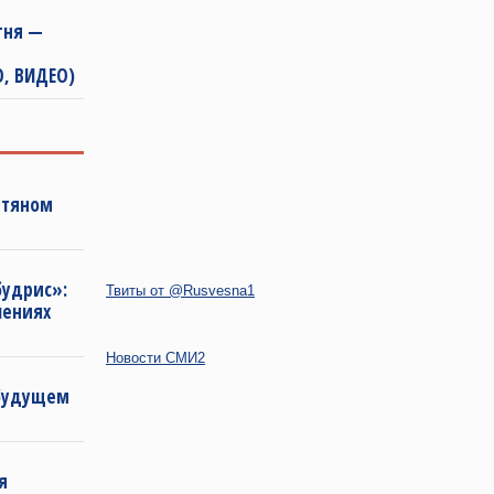
гня —
, ВИДЕО)
фтяном
будрис»:
Твиты от @Rusvesna1
лениях
Новости СМИ2
 будущем
я