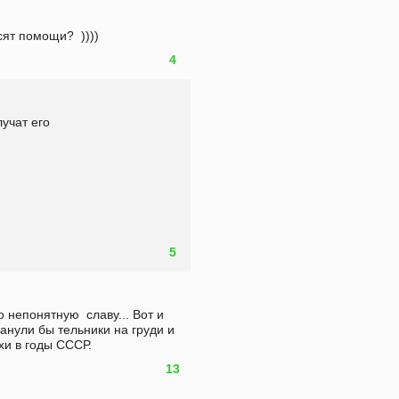
ят помощи?  ))))  
4
учат его
5
о непонятную  славу... Вот и 
ванули бы тельники на груди и 
хи в годы СССР.
13