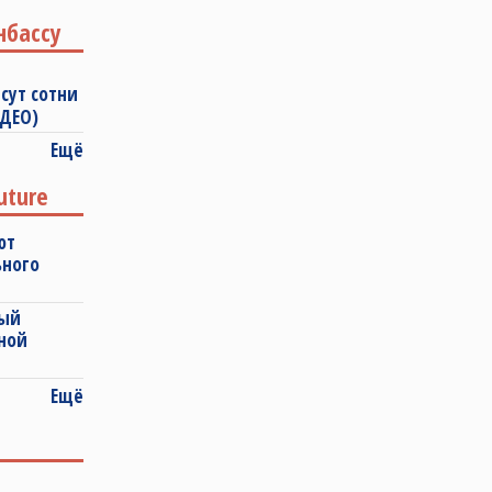
нбассу
сут сотни
ИДЕО)
Ещё
uture
ют
ьного
ный
ной
Ещё