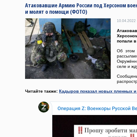
Атаковавшие Армию России под Херсоном воен
и молят о помощи (ФОТО)
10.04.2022 
Атаков
Херсоно
попали в
Об этом 
рассыла
Окружён
селе и жд
Сообще
распрост
Читайте также:
Кадыров показал новых пленных и