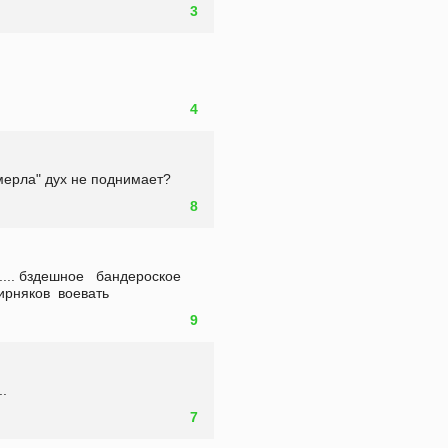
3
4
вмерла" дух не поднимает?
8
ирняков  воевать
9
.
7