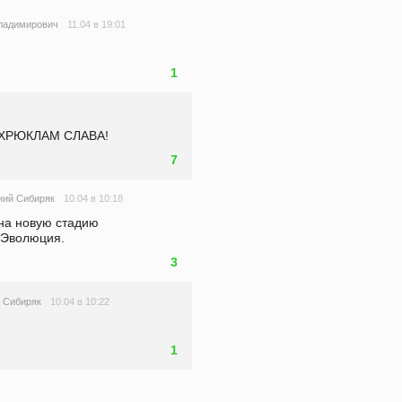
11.04 в 19:01
ладимирович
1
 ХРЮКЛАМ СЛАВА!
7
10.04 в 10:18
ний Сибиряк
на новую стадию 
 Эволюция.
3
10.04 в 10:22
 Сибиряк
1