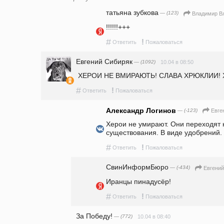
татьяна зубкова
— (123)
Владимир В
!!!!!!+++
#
!
Ответить
Пожаловаться
Евгений Сибиряк
— (1092)
10.04 в 08:50
 ХЕРОИ НЕ ВМИРАЮТЬ! СЛАВА ХРЮКЛИИ!
#
!
Ответить
Пожаловаться
Александр Логинов
— (-123)
Евге
Херои не умирают. Они переходят 
существования. В виде удобрений.
#
!
Ответить
Пожаловаться
СвинИнформБюро
— (-434)
Евгений
Иранцы пинадусёр! 
#
!
Ответить
Пожаловаться
За Победу!
— (772)
10.04 в 08:40