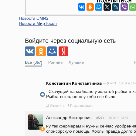
ПОДЕЛИТЬСЯ
Новости СМИ2
Новости МирТесен
Войдите через социальную сеть
Все
(367)
Ранние
Лучшие
Константин Константинов
— (1201)
10.04 в 14:
  Скачущий на майдане у золотой рыбки-я хочу чтоб у меня все было. 
Рыбка-выполнено у тебя все было. 
#
!
Ответить
Пожаловаться
Александр Викторович
— (6254)
10.04 в 13:51
ну так фермерам и нужны сейчас удобрения,
спонсорскую помощь. Хохлы правда долго бу