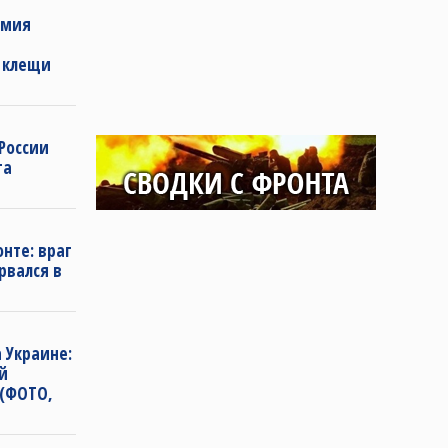
рмия
 клещи
 России
га
нте: враг
рвался в
 Украине:
й
 (ФОТО,