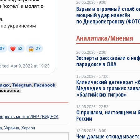
20.05.2026 - 9:00
Взрыв и огромный столб о
мощный удар нанесён
по Днепропетровску (ФОТО
Аналитика/Мнения
20.05.2026 - 2:00
Эксперты рассказали о не
парадоксе в США
19.05.2026 - 17:00
Клинический дегенерат «
иках
,
Telegram
,
Facebook
,
Медведев о громких заяв
новостей.
«балтийских тигров»
18.05.2026 - 22:53
О прошлом, настоящем и
зорвать мост в ЛНР (ВИДЕО)
России
а
Украина
Херсон
18.05.2026 - 8:00
Чем дольше откладываетс