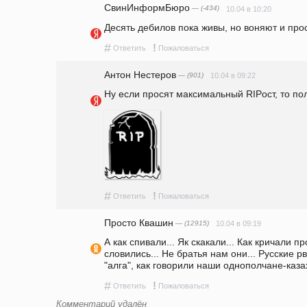
СвинИнформБюро
— (-434)
10.04 в 10:20
Десять дебилов пока живы, но воняют и прос
#
!
Ответить
Пожаловаться
Антон Нестеров
— (901)
10.04 в 09:22
Ну если просят максимальный RIPост, то пол
#
!
Ответить
Пожаловаться
Просто Квашин
— (12915)
10.04 в 09:19
А как спивали... Як скакали... Как кричали пр
словились... Не братья нам они... Русские р
"алга", как говорили наши однополчане-каза
#
!
Ответить
Пожаловаться
Комментарий удалён