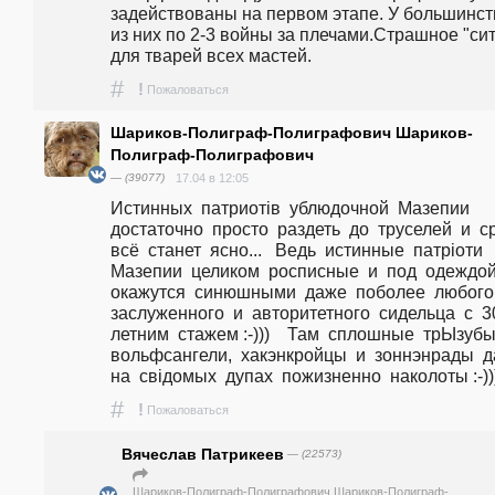
задействованы на первом этапе. У большинств
из них по 2-3 войны за плечами.Страшное "сит
для тварей всех мастей.
#
!
Пожаловаться
Шариков-Полиграф-Полиграфович Шариков-
Полиграф-Полиграфович
— (39077)
17.04 в 12:05
Истинных  патриотів  ублюдочной  Мазепии  
достаточно  просто  раздеть  до  труселей  и  сра
всё  станет  ясно...   Ведь  истинные  патріоти  
Мазепии  целиком  росписные  и  под  одеждой 
окажутся  синюшными  даже  поболее  любого  
заслуженного  и  авторитетного  сидельца  с  3
летним  стажем :-)))    Там  сплошные  трЫзубы, 
вольфсангели,  хакэнкройцы  и  зоннэнрады  да
на  свідомых  дупах  пожизненно  наколоты :-))
#
!
Пожаловаться
Вячеслав Патрикеев
— (22573)
Шариков-Полиграф-Полиграфович Шариков-Полиграф-