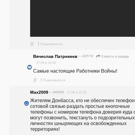
#
!
Пожаловаться
Вячеслав Патрикеев
— (22573)
Совесть и правда
17.04 в 16:50
Самые настоящие Работники Войны!
#
!
Пожаловаться
Max2009
— (99329)
17.04 в 11:32
Жителям Донбасса, кто не обеспечен телефон
сотовой связью раздать простые кнопочные 
телефоны с номером телефона доверия куда о
могут позвонить, текстануть о подозрительных 
личностях шныряющих на освобожденных 
территориях! 