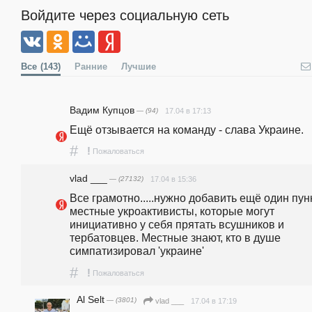
Войдите через социальную сеть
Все
(143)
Ранние
Лучшие
Вадим Купцов
— (94)
17.04 в 17:13
Ещё отзывается на команду - слава Украине.
#
!
Пожаловаться
vlad ___
— (27132)
17.04 в 15:36
Все грамотно.....нужно добавить ещё один пункт
местные укроактивисты, которые могут 
инициативно у себя прятать всушников и 
тербатовцев. Местные знают, кто в душе 
симпатизировал 'украине'
#
!
Пожаловаться
Al Selt
— (3801)
17.04 в 17:19
vlad ___