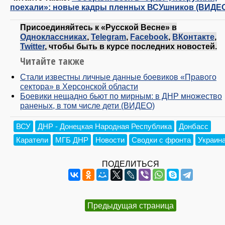
поехали»: новые кадры пленных ВСУшников (ВИДЕ
Присоединяйтесь к «Русской Весне» в
Одноклассниках
,
Telegram
,
Facebook
,
ВКонтакте
,
Twitter
, чтобы быть в курсе последних новостей.
Читайте также
Стали известны личные данные боевиков «Правого
сектора» в Херсонской области
Боевики нещадно бьют по мирным: в ДНР множество
раненых, в том числе дети (ВИДЕО)
ВСУ
ДНР - Донецкая Народная Республика
Донбасс
Каратели
МГБ ДНР
Новости
Сводки с фронта
Украин
ПОДЕЛИТЬСЯ
Предыдущая страница