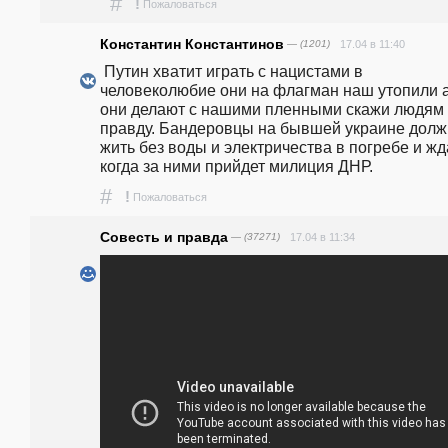
#
!
Пожаловаться
Константин Константинов
— (1201)
17.04 в 11:40
 Путин хватит играть с нацистами в 
человеколюбие они на флагман наш утопили а 
они делают с нашими пленными скажи людям 
правду. Бандеровцы на бывшей украине долж
жить без воды и электричества в погребе и жда
когда за ними прийдет милиция ДНР. 
#
!
Пожаловаться
Совесть и правда
— (37271)
17.04 в 11:34