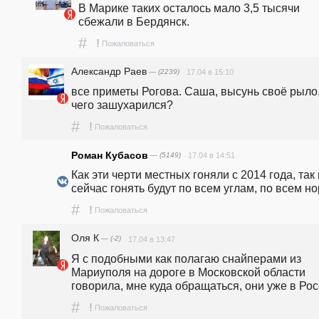
В Марике таких осталось мало 3,5 тысячи 
сбежали в Бердянск. 
#
!
Пожаловаться
Александр Раев
— (2239)
17.04 в 15:10
все приметы Рогова. Саша, высунь своё рыло,
чего зашухарился? 
#
!
Пожаловаться
Роман Кубасов
— (5149)
17.04 в 14:51
Как эти черти местных гоняли с 2014 года, так 
#
!
Пожаловаться
Оля К
— (-2)
17.04 в 13:47
Я с подобными как полагаю снайперами из 
Мариуполя на дороге в Московской области 
говорила, мне куда обращаться, они уже в Ро
#
!
Пожаловаться