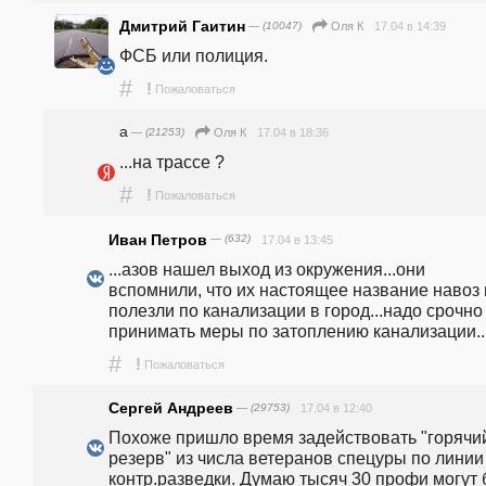
Дмитрий Гаитин
— (10047)
17.04 в 14:39
Оля К
ФСБ или полиция. 
#
!
Пожаловаться
а
— (21253)
17.04 в 18:36
Оля К
...на трассе ?
#
!
Пожаловаться
Иван Петров
— (632)
17.04 в 13:45
...азов нашел выход из окружения...они 
вспомнили, что их настоящее название навоз и
полезли по канализации в город...надо срочно 
принимать меры по затоплению канализации..
#
!
Пожаловаться
Сергей Андреев
— (29753)
17.04 в 12:40
Похоже пришло время задействовать "горячий
резерв" из числа ветеранов спецуры по линии 
контр.разведки. Думаю тысяч 30 профи могут 