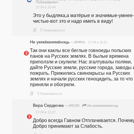
Полиграфович
17.04 в 16:44
Это у быдляка,а матёрые и значимые-умнее-
чистые-вот это и надо иметь в виду!
#
!
Пожаловаться
Не укякёкюкякёнэць
— (93961)
17.04 в 11:51
Так они каклы все беглые говноеды польских 
панов на Русских землях. В былые времена 
приползли и скулили: Нас згалтувалы поляки, 
дайте Русские земли, русские города, заводы и
пожрать. Прижились свинокрысы на Русских 
землях и начали русских геноцидить, за то что 
приняли и обогрели.
#
!
Пожаловаться
Вера Сердючка
— (49125)
Не укякёкюкякёнэць
17.04 в 12:07
Добро всегда Гавном Отплачивается. Почему
Добро принимают за Слабость.