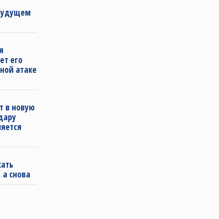
 будущем
я
ет его
ной атаке
т в новую
удару
ляется
кать
 а снова