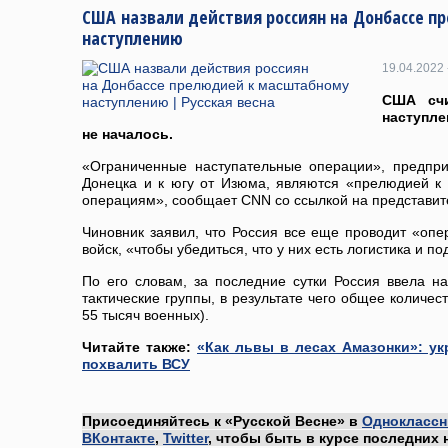
США назвали действия россиян на Донбассе 
наступлению
19.04.2022 
США счи
наступле
не началось.
«Ограниченные наступательные операции», предпри
Донецка и к югу от Изюма, являются «прелюдией к
операциям», сообщает CNN со ссылкой на представит
Чиновник заявил, что Россия все еще проводит «оп
войск, «чтобы убедиться, что у них есть логистика и п
По его словам, за последние сутки Россия ввела н
тактические группы, в результате чего общее количес
55 тысяч военных).
Читайте также:
«Как львы в лесах Амазонки»: у
похвалить ВСУ
Присоединяйтесь к «Русской Весне» в
Одноклассн
ВКонтакте
,
Twitter
, чтобы быть в курсе последних 