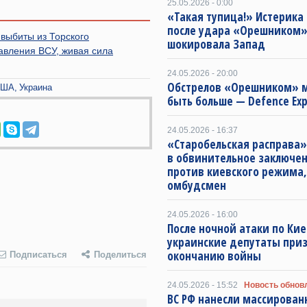
25.05.2026 - 0:00
«Такая тупица!» Истерика
после удара «Орешником
выбиты из Торского
шокировала Запад
авления ВСУ, живая сила
24.05.2026 - 20:00
Обстрелов «Орешником» 
США
Украина
быть больше — Defence Exp
24.05.2026 - 16:37
«Старобельская расправа
в обвинительное заключе
против киевского режима
омбудсмен
24.05.2026 - 16:00
После ночной атаки по Кие
украинские депутаты при
окончанию войны
Подписаться
Поделиться
24.05.2026 - 15:52
Новость обнов
ВС РФ нанесли массирован