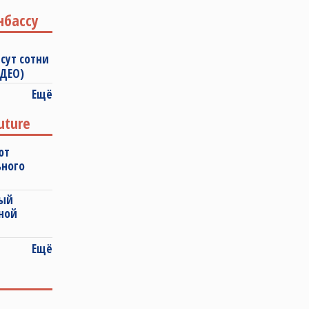
нбассу
сут сотни
ИДЕО)
Ещё
uture
ют
ьного
ный
ной
Ещё