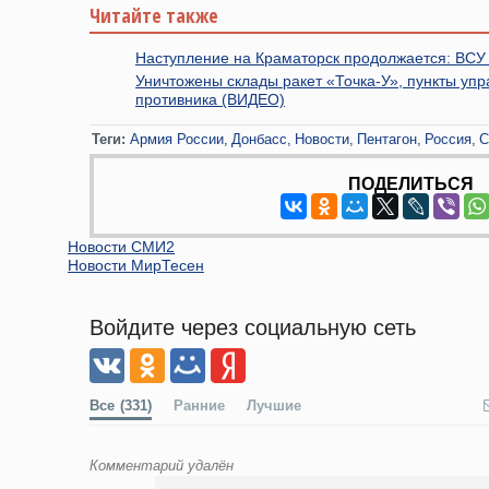
Читайте также
Наступление на Краматорск продолжается: ВСУ 
Уничтожены склады ракет «Точка-У», пункты упр
противника (ВИДЕО)
Теги:
Армия России
Донбасс
Новости
Пентагон
Россия
ПОДЕЛИТЬСЯ
Новости СМИ2
Новости МирТесен
Войдите через социальную сеть
Все
(331)
Ранние
Лучшие
Комментарий удалён