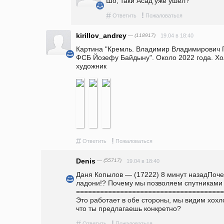
Шо, таки Асад уже ушел?
#
!
Ответить
Пожаловаться
kirillov_andrey
— (118917)
19.04 в 18:40
Картина "Кремль. Владимир Владимирович П
ФСБ Йозефу Байдыну". Около 2022 года. Хол
художник
#
!
Ответить
Пожаловаться
Denis
— (55717)
19.04 в 18:40
Даня Копылов — (17222) 8 минут назадПочему
ладони!? Почему мы позволяем спутниками видеть нас? Что за херня!?                                
=================================================
Это работает в обе стороны, мы видим хохло
что ты предлагаешь конкретно?
#
!
Ответить
Пожаловаться