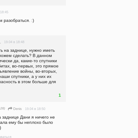
 18:45
 разобраться. :)
19.04 в 18:48
,
ь на заднице, нужно иметь 
можем сделать? В данном 
чески да, какие-то спутники 
итах, во-первых, это прямое 
ъявление войны, во-вторых, 
ши спутники, а у них их 
пасность в этом больше для 
1
28)
19.04 в 18:50
Denis
 заднице Дани я ничего не 
ала ему бы неплохо было 
)
ваться