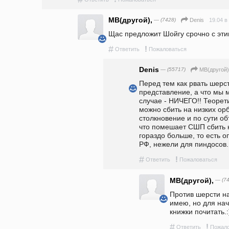
MB(другой),
— (7428)
19.04 в
Denis
Щас предложит Шойгу срочно с этим
#
!
Ответить
Пожаловаться
Denis
— (55717)
MB(другой)
Перед тем как рвать шерст
представление, а что мы 
случае - НИЧЕГО!! Теорети
можно сбить на низких орб
столкновение и по сути об
что помешает СШП сбить на
гораздо больше, то есть о
РФ, нежели для пиндосов.
#
!
Ответить
Пожаловаться
MB(другой),
— (74
Против шерсти на
имею, но для нач
книжки почитать.:
#
!
Ответить
Пожало