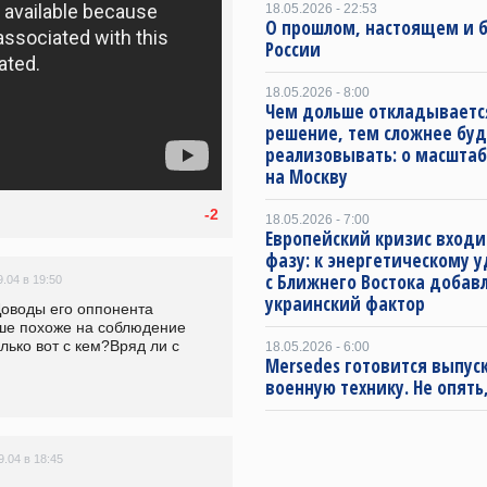
18.05.2026 - 22:53
О прошлом, настоящем и
России
18.05.2026 - 8:00
Чем дольше откладываетс
решение, тем сложнее буд
реализовывать: о масштаб
на Москву
-2
18.05.2026 - 7:00
Европейский кризис входи
фазу: к энергетическому 
с Ближнего Востока добав
9.04 в 19:50
украинский фактор
оводы его оппонента 
ше похоже на соблюдение 
лько вот с кем?Вряд ли с 
18.05.2026 - 6:00
Mersedes готовится выпус
военную технику. Не опять,
9.04 в 18:45