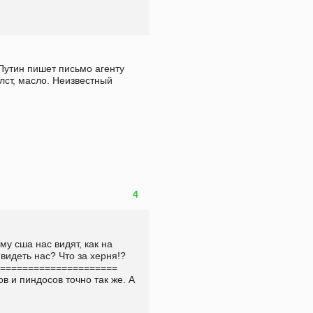
утин пишет письмо агенту 
ст, масло. Неизвестный 
4
 сша нас видят, как на 
                                                            
=========                    
в и пиндосов точно так же. А 