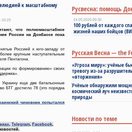
прелюдией к масштабному
Русвесна: помощь До
24.05.2026 00:30
- 20:25
100 рублей от каждого спа
тают, что полномасштабное
жизней наших бойцов (В
ние России на Донбассе пока
нятые Россией к юго-западу от
Русская Весна — the F
 более крупным наступательным
еля Пентагона.
«Угроза миру»: учёные бь
ерации по формированию» своих
тревогу из-за разрушител
оддержка».
«вторжения»
а Украину еще две батальонные
Учёные обнаружили мощ
тво БТГ достигло 78 (это порядка
космический луч неизвест
природы
краинский чиновник попытался
Новости по теме
иках
,
Telegram
,
Facebook
,
новостей.