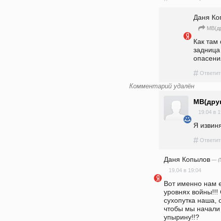
Даня Ко
MB(др
Как там
задница
опасени
#
Ответит
Комментарий удалён
MB(друг
19.04 в 1
Я извин
#
Ответит
Даня Копылов
— (
19.04 в 19:04
Вот именно нам е
уровнях войны!!!
сухопутка наша, 
чтобы мы начали 
упырину!!? 