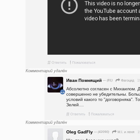
#
!
Ответить
Пожаловаться
Комментарий удалён
Иван Помнящий
— (81)
1
Фагоцид
Абсолютно согласен с Михаилом. Д
совершенно не убедительны. Боль
условий какого то "договорняка". То
Зелей....
#
!
Ответить
Пожаловаться
Комментарий удалён
Oleg GadFly
— (42090)
1
M.I. и леня