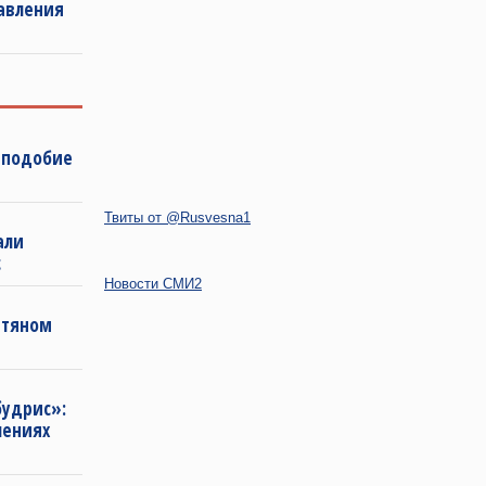
авления
 подобие
Твиты от @Rusvesna1
али
с
Новости СМИ2
фтяном
будрис»:
лениях