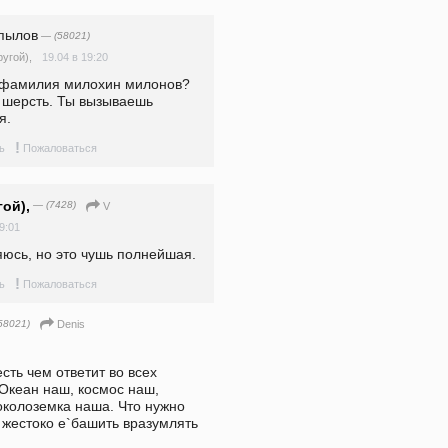
пылов
— (58021)
19.04 в 19:20
угой),
 фамилия милохин милонов? 
 шерсть. Ты вызываешь 
я. 
!
ь
Пожаловаться
ой),
— (7428)
V
9:01
яюсь, но это чушь полнейшая.
!
ь
Пожаловаться
58021)
Denis
сть чем ответит во всех 
 Океан наш, космос наш, 
околоземка наша. Что нужно 
жестоко е`башить вразумлять 