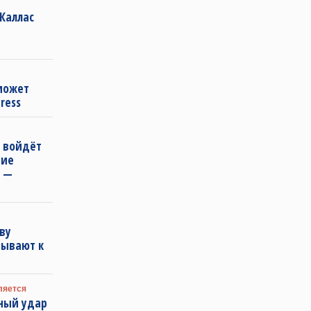
 Каллас
»
может
ress
» войдёт
ние
, —
ву
зывают к
ляется
ный удар