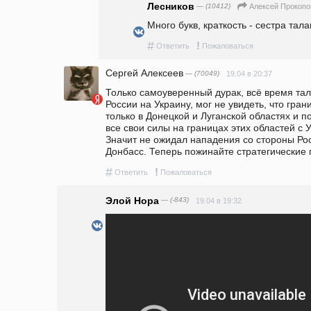
Лесников
— (10412)
Алексей Прокопо
Много букв, краткость - сестра талан
#
!
Ответить
Пожаловаться
Сергей Алексеев
— (70049)
19.04 в 20:37
Только самоуверенный дурак, всё время та
России на Украину, мог не увидеть, что гран
только в Донецкой и Луганской областях и п
все свои силы на границах этих областей с У
Значит не ожидал нападения со стороны Росс
Донбасс. Теперь пожинайте стратегические 
#
!
Ответить
Пожаловаться
Элой Нора
— (-843)
19.04 в 19:32