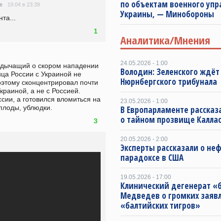
по объектам военного упр
19.04 в 23:39
в
Украины, — Минобороны
та...
1
Аналитика/Мнения
24.05.2026 - 1:00
лдычащий о скором нападении 
Володин: Зеленского ждёт
ица России с Украиной не 
Нюрнбергского трибунала
оэтому сконцентрировал почти 
краиной, а не с Россией. 
ии, а готовился вломиться на 
23.05.2026 - 1:00
плоды, ублюдки.
В Европарламенте рассказ
о тайном прозвище Калла
3
20.05.2026 - 2:00
Эксперты рассказали о не
парадоксе в США
19.05.2026 - 17:00
Клинический дегенерат «
Медведев о громких заяв
«балтийских тигров»