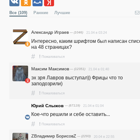
Все
(109)
Ранние
Лучшие
Александр Играев
— (1046)
21.04 в 03:24
Интересно, каким шрифтом был написан списо
на 48 страницах?
#
!
Пожаловаться
Максим Максимов
— (12351)
21.04 в 01:40
эх зря Лавров выступал)) Фрицы что то 
заподозрили)
#
!
Пожаловаться
Юрий Слыжов
— (67119)
21.04 в 01:04
Кое-что решили и себе оставить...
#
!
Пожаловаться
ZВладимир БорисовZ
— (2293)
20.04 в 22:55