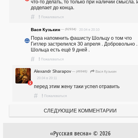
что-то делать, то только при наличии смысла. И
доделает до конца. 
#
!
Пожаловаться
Вася Кузькин
— (92934)
20.04 в 20:10
Пора напомнить фашисту Шольцу о том что 
Гитлер застрелился 30 апреля . Добровольно . 
Шольца есть ещё 9 дней .
#
!
Пожаловаться
Alexandr Sharapov
— (46946)
Вася Кузькин
20.04 в 20:11
перед этим жену таки успел отравить
#
!
Пожаловаться
СЛЕДУЮЩИЕ КОММЕНТАРИИ
«Русская весна» © 2026