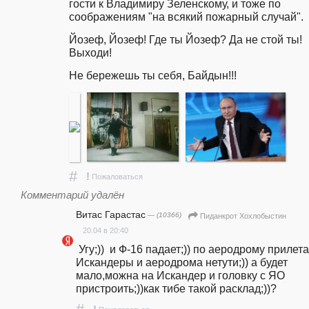
гости к Владимиру Зеленскому, и тоже по 
соображениям "на всякий пожарный случай".
Йозеф, Йозеф! Где ты Йозеф? Да не стой ты! 
Выходи!
Не бережешь ты себя, Байдын!!!
#
!
Пожаловаться
Комментарий удалён
Витас Гарастас
— (10366)
Пиданкрот Хохлобыстин
20.04 в 20:40
 Угу;))  и Ф-16 падает;)) по аеродрому прилетает 
Искандеры и аеродрома нетути;)) а будет 
мало,можна на Искандер и головку с ЯО 
пристроить;))как тибе такой р