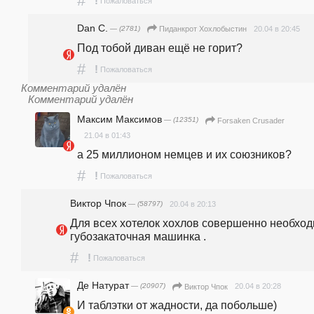
#
!
Пожаловаться
Dan C.
— (2781)
20.04 в 20:45
Пиданкрот Хохлобыстин
Под тобой диван ещё не горит?
#
!
Пожаловаться
Комментарий удалён
Комментарий удалён
Максим Максимов
— (12351)
Forsaken Crusader
21.04 в 01:43
а 25 миллионом немцев и их союзников? 
#
!
Пожаловаться
Виктор Чпок
— (58797)
20.04 в 20:13
Для всех хотелок хохлов совершенно необход
губозакаточная машинка .
#
!
Пожаловаться
Де Натурат
— (20907)
20.04 в 20:28
Виктор Чпок
И таблэтки от жадности, да побольше)