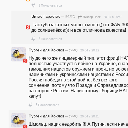
#
!
Пожаловаться
Витас Гарастас
— (10366)
20.04 в 20:42
Виктор Чпок
 Так губозакатных машын много;)) от ФАБ-3000 
до сол
#
!
Пожаловаться
Пурген для Хохлов
— (8849)
20.04 в 20:12
Ну до чего же лицемерный тип, этот фриц! НА
полностью участвует в войне на Украине, снаб
тамошних нацистов оружием и проч., но воюет
наемниками и украинскими нацистами с Россие
Россия победит в этой войне, без всякого 
сомнения, потому что Правда и Справедливос
на стороне России. Нацистскому сборищу НАТ
капут! 
#
!
Пожаловаться
Пурген для Хохлов
— (8849)
20.04 в 20:11
Шмольц, нацик недобитый! А Путин, если нача