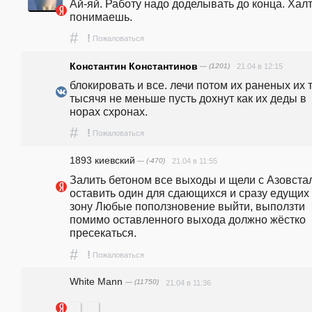
Ай-яй. Работу надо доделывать до конца. Халт
понимаешь.
#
!
Пожаловаться
Константин Константинов
— (1201)
21.04 в 12:15
блокировать и все. лечи потом их раненых их т
тысячя не меньше пусть дохнут как их деды в 
норах схронах.
#
!
Пожаловаться
1893 киевский
— (-470)
21.04 в 11:55
Залить бетоном все выходы и щели с Азовстал
оставить один для сдающихся и сразу едущих 
зону Любые поползновение выйти, выползти 
помимо оставленного выхода должно жёстко 
пресекаться. 
#
!
Пожаловаться
White Mann
— (11750)
21.04 в 11:36