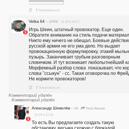
#
!
Пожаловаться
Vetka 64
— (1005)
21.04 в 09:17
Игрь Шеин, штатный провокатор. Еще один. 
Обратите внимание на стиль подачи материала
Никто ему ничего не обещал. Боевые действия
русской армии не его ума дело. Но выдает 
провокационную формулировку, этакий мыльн
пузырь. Заканчивает грубым разговорным 
словечком. И тут возникает любопытнейший каз
Морфемный разбор слова  показывает, что кор
слова "ссыкун" - сс. Такая оговорочка по Фрейд
Не кормите провокаторов!
#
!
Пожаловаться
Комментарий удалён
Комментарий удалён
Александр Шевелёв
— (0)
Петр Иванов
21.04 в 11:43
То есть Вы предлагаете создать такую 
обстановку, весьма схожую с блокадой 