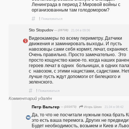
Ленинграда в период 2 Мировой войны с 
организованным там голодомором? 
#
!
Пожаловаться
Sto Stopudov
— (28708)
21.04 в 09:06
Видеокамеры по всему периметру. Датчики 
движения и заминировать выходы. И пусть 
навозовцы сами себя кормят, лечат, охраняют. 
Очень правильно. Просто замечательно.  Это 
просто кощунство какое-то. когда наших ранен
героев лечат в одних  больницах, в одних пала
с  навозом, с этими нацистами, садистами. Нет 
лучше пусть ждут допомоги от билецкого и 
зеленского.
#
!
Пожаловаться
Комментарий удалён
Петр Вальтер
— (101673)
21.04 в 08:42
Игорь Шеин
Да, то что не посчитали нужным пока брать Ки
это есть ваша перемога. Других не предвидит
Будет необходимость, возьмем и Киев и Льво