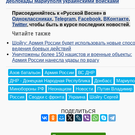
деблокады Мариуполя украинскими войсками
Присоединяйтесь к «Русской Весне» в
Одноклассниках
,
Telegram
,
Facebook
,
ВКонтакте
,
Twitter
, чтобы быть в курсе последних новостей.
Читайте также
Шойгу: Армия России будет использовать новые спос
ведения боевых действий
Уничтожены более 150 нацистов и военные объекты:
Армия России нанесла удары по врагу
Азов батальон
Армия России
ВС ДНР
ДНР - Донецкая Народная Республика
Донбасс
Мариупо
Минобороны РФ
Неонацизм
Новости
Путин Владимир
Россия
Сводки с фронта
Украина
Шойгу Сергей
ПОДЕЛИТЬСЯ