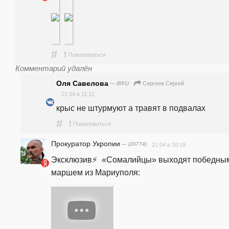
#
!
Пожаловаться
Комментарий удалён
Оля Савелова
— (891)
Сергеев Сергей
21.04 в 11:12
крыс не штурмуют а травят в подвалах 
#
!
Пожаловаться
Прокуратор Укропии
— (20774)
21.04 в 10:19
Эксклюзив⚡️  «Сомалийцы» выходят победным
маршем из Мариуполя: