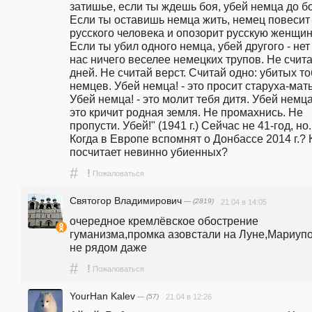
затишье, если ты ждешь боя, убей немца до бо
Если ты оставишь немца жить, немец повесит 
русского человека и опозорит русскую женщину
Если ты убил одного немца, убей другого - нет 
нас ничего веселее немецких трупов. Не счита
дней. Не считай верст. Считай одно: убитых то
немцев. Убей немца! - это просит старуха-мать.
Убей немца! - это молит тебя дитя. Убей немца!
это кричит родная земля. Не промахнись. Не 
пропусти. Убей!" (1941 г.) Сейчас не 41-год, но..
Когда в Европе вспомнят о Донбассе 2014 г.? К
посчитает невинно убиенных? 
#
!
Пожаловаться
Святогор Владимирович
— (2819)
21.04 в 14:05
очередное кремлёвское обострение 
гуманизма,промка азовстали на Луне,Мариупо
не рядом даже
#
!
Пожаловаться
YourHan Kalev
— (57)
21.04 в 12:26