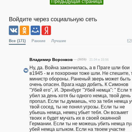
Предыдущая страница
Войдите через социальную сеть
Все
(171)
Ранние
Лучшие
Владимир Воронков
— (3659)
21.04 в 15:56
Ну, да. Война закончилась, а в Праге шли бои 
в1945 - м и похоронки тоже шли. Не спешите, т
министр обороны. Раненый зверь может быть 
очень опасен. Врага надо добить. К Симонов 
"Убей его", И. Эренбург "Убей немца": " Если т
убил за день хотя бы одного немца, твой день 
пропал. Если ты думаешь, что за тебя немца уб
твой сосед, ты не понял угрозы. Если ты не 
убьешь немца, немец убьет тебя. Он возьмет 
твоих и будет мучать их в своей окаянной 
Германии. Если ты не можешь убить немца пул
убей немца штыком. Если на твоем участке 