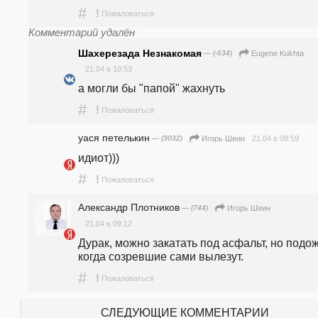
#
!
Пожаловаться
Комментарий удалён
Шахерезада Незнакомая
— (-634)
Eugene Kukhta
21.04 в 10:53
а могли бы "папой" жахнуть
#
!
Пожаловаться
уася петелькин
— (3032)
21.04 в 08:59
Игорь Шеин
идиот)))
#
!
Пожаловаться
Александр Плотников
— (744)
Игорь Шеин
21.04 в 09:12
Дурак, можно закатать под асфальт, но подож
когда созревшие сами вылезут. 
#
!
Пожаловаться
СЛЕДУЮЩИЕ КОММЕНТАРИИ