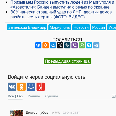
Призываем Россию выпустить людей из Мариуполя и
«Азовстали»: Байден выступил с речью по Украине
ВСУ нанесли страшный удар по ЛНР: десятки домов
разбиты, есть жертвы (ФОТО, ВИДЕО)
Зеленский Владимир
Мариуполь
Новости
Россия
Укр
ПОДЕЛИТЬСЯ
Предыдущая страница
Войдите через социальную сеть
Все
(332)
Ранние
Лучшие
Виктор Губов
— (4281)
22.04 в 08:57