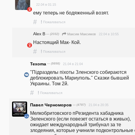
22.04 в 01:15
ему теперь не бодяженный возят.
#
!
Пожаловаться
Alex B
— (2032)
22.04 в 10:55
Максим Максимов
Настоящий Мак- Кой. 
#
!
Пожаловаться
Texoma
— (9898)
21.04 в 21:04
"Пiдразделы пiхоты Зленского собираются 
деблокировать Мариуполь." Сказки бывшей 
Украины. Том 2й.
#
!
Пожаловаться
Павел Черноморов
— (4787)
21.04 в 20:35
Мелкобритовского пРезидента хабадника 
Зеленского (если повезет остаться в живых), 
ожидает международный трибунал за те 
злодеяния, которые учинили подконтрольные 