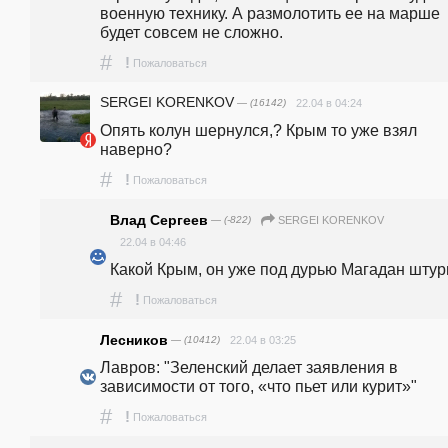
военную технику. А размолотить ее на марше 
будет совсем не сложно.
#
!
Пожаловаться
SERGEI KORENKOV
— (16142)
22.04 в 04:24
Опять колун шернулся,? Крым то уже взял 
наверно?
#
!
Пожаловаться
Влад Сергеев
— (-822)
SERGEI KORENKOV
22.04 в 04:46
Какой Крым, он уже под дурью Магадан штур
#
!
Пожаловаться
Лесников
— (10412)
22.04 в 03:25
Лавров: "Зеленский делает заявления в 
зависимости от того, «что пьет или курит»"
#
!
Пожаловаться