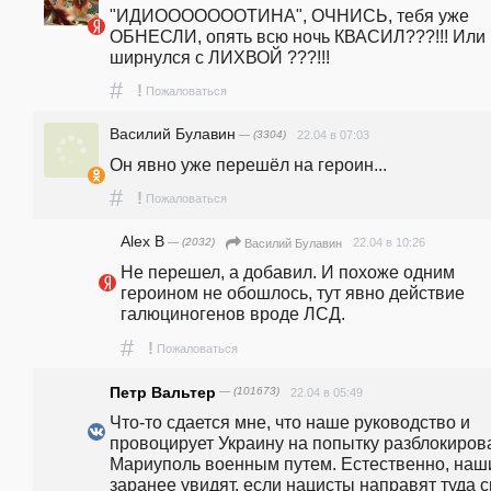
"ИДИОООООООТИНА", ОЧНИСЬ, тебя уже 
ОБНЕСЛИ, опять всю ночь КВАСИЛ???!!! Или 
ширнулся с ЛИХВОЙ ???!!!
#
!
Пожаловаться
Василий Булавин
— (3304)
22.04 в 07:03
Он явно уже перешёл на героин...
#
!
Пожаловаться
Alex B
— (2032)
22.04 в 10:26
Василий Булавин
Не перешел, а добавил. И похоже одним 
героином не обошлось, тут явно действие 
галюциногенов вроде ЛСД.
#
!
Пожаловаться
Петр Вальтер
— (101673)
22.04 в 05:49
Что-то сдается мне, что наше руководство и 
провоцирует Украину на попытку разблокирова
Мариуполь военным путем. Естественно, наши
заранее увидят, если нацисты направят туда с