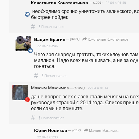
Константин Константинов
— (1201)
22.04 в 01:49
 необходимо срочно уничтожить зелинского, война 
быстрее пойдет. 
#
!
Пожаловаться
Вадим Брагин
— (3424)
Константин Константинов
22.04 в 03:46
Чего зря снаряды тратить, таких клоунов там 
миллион. Надо всех выкашивать, а не за одн
гоняться.
#
!
Пожаловаться
Максим Максимов
— (12351)
22.04 в 01:14
да не вопрос всех с азов стали меняем на всех
руководил страной с 2014 года. Список пришл
если сами не помните.
#
!
Пожаловаться
Юрии Новиков
— (-117)
Максим Максимов
22.04 в 01:33