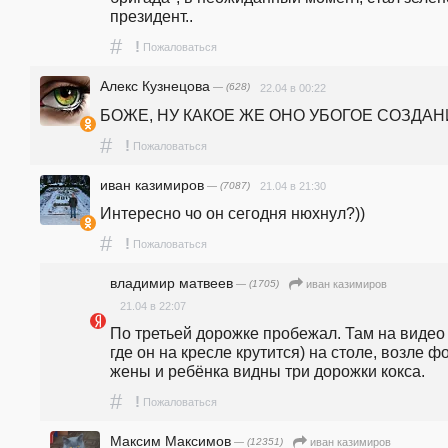
президент..
#
!
Пожаловаться
Алекс Кузнецова
— (628)
22.04 в 00:22
БОЖЕ, НУ КАКОЕ ЖЕ ОНО УБОГОЕ СОЗДАН
#
!
Пожаловаться
иван казимиров
— (7087)
21.04 в 21:30
Интересно чо он сегодня нюхнул?)) 
#
!
Пожаловаться
владимир матвеев
— (1705)
иван казимиров
21.04 в 22:07
По третьей дорожке пробежал. Там на видео (
где он на кресле крутится) на столе, возле фо
жены и ребёнка видны три дорожки кокса.
#
!
Пожаловаться
Максим Максимов
— (12351)
иван казимиров