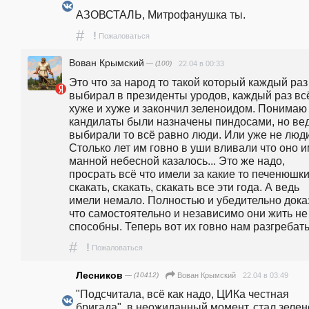
АЗОВСТАЛЬ, Митрофанушка ты.
#
!
Пожаловаться
Вован Крымский
— (100)
22.04 в 00:33
Это что за народ то такой который каждый раз 
выбирал в президенты уродов, каждый раз всё
хуже и хуже и закончил зеленоидом. Понимаю 
кандилаты были назначены пиндосами, но вед
выбирали то всё равно люди. Или уже не люди
Столько лет им говно в уши вливали что оно и
манной небесной казалось... Это же надо, 
просрать всё что имели за какие то печенюшки 
скакать, скакать, скакать все эти года. А ведь 
имели немало. Полностью и убедительно доказ
что самостоятельно и независимо они жить не 
способны. Теперь вот их говно нам разгребать
#
!
Пожаловаться
Лесников
— (10412)
22.04 в 03:49
Вован Крымский
"Подсчитала, всё как надо, ЦИКа честная 
бригада", в неожиданный момент, стал зеленс