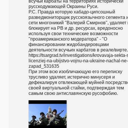
всучьи карбаты на территориях исторически 
русскодумающей Окраины Руси.                                                                                                                                                                                                                             
Р.С. Правда которую хабадо-ципсошный 
разведмониторщик русскоязычного сегмента и
сети многоникий "Валерий Смирнов", удаляет и
блокирует на РВ и др. ресурсах, вредоносно 
используя свои технические возможности 
"проамериканского модератора" - "О 
финансировании жидобандеровцами 
деятельности всучьих карбатов в реале/вирте."
https://tsargrad.tv/investigations/krovavaja-sekta-
licenziej-na-ubijstvo-vojnu-na-ukraine-nachal-ne-
zapad_531635                                                                                                                                                                 
При этом всю изобличающую его переписку 
трусливо удаляет, истерично минусеря и 
дефекалируя отвлекающей муйней посредств
своей виртуальной стайки, подтверждая тем 
самым свою 