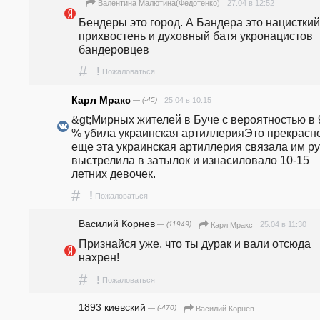
27.04 в 12:52
Валентина Малютина(Федотенко)
Бендеры это город. А Бандера это нацисткий 
прихвостень и духовный батя укронацистов 
бандеровцев
#
!
Пожаловаться
Карл Мракс
— (-45)
25.04 в 10:15
&gt;Мирных жителей в Буче с вероятностью в 9
% убила украинская артиллерияЭто прекрасно!
еще эта украинская артиллерия связала им рук
выстрелила в затылок и изнасиловало 10-15 
летних девочек.
#
!
Пожаловаться
Василий Корнев
— (11949)
25.04 в 11:30
Карл Мракс
Признайся уже, что ты дурак и вали отсюда 
нахрен! 
#
!
Пожаловаться
1893 киевский
— (-470)
Василий Корнев