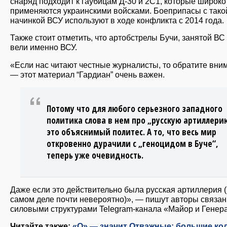
снаряд подходит к гаубицам Д-30 и 2С1, которые широко
применяются украинскими войсками. Боеприпасы с тако
начинкой ВСУ используют в ходе конфликта с 2014 года.
Также стоит отметить, что артобстрелы Бучи, занятой ВС
вели именно ВСУ.
«Если нас читают честные журналисты, то обратите вни
— этот материал “Гардиан” очень важен.
Потому что для любого серьезного западного
политика слова в нем про „русскую артиллери
это объяснимый политес. А то, что весь мир
откровенно дурачили с „геноцидом в Буче“,
теперь уже очевидность.
Даже если это действительно была русская артиллерия (
самом деле почти невероятно)», — пишут авторы связан
силовыми структурами Telegram-канала «Майор и Генер
Читайте также:
«О» — значит Отважные: большие к