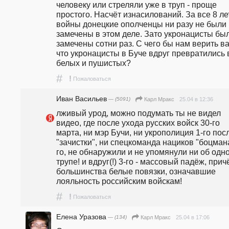
человеку или стреляли уже в труп - проще 
простого. Насчёт изнасилований. За все 8 лет
войны донецкие ополченцы ни разу не были 
замечены в этом деле. Зато укронацисты был
замечены сотни раз. С чего бы нам верить ва
что укронацисты в Буче вдруг превратились в
белых и пушистых? 
#
!
Пожаловаться
Иван Васильев
— (5091)
25.04 в 12:36
Карл Мракс
лживый урод, можно подумать ты не видел 
видео, где после ухода русских войск 30-го 
марта, ни мэр Бучи, ни укрополиция 1-го посл
"зачистки", ни спецкоманда нациков "боцмана
го, не обнаружили и не упомянули ни об одно
трупе! и вдруг(!) 3-го - массовый падёж, причё
большинства белые повязки, означавшие 
лояльность российским войскам!
#
!
Пожаловаться
Елена Уразова
— (134)
25.04 в 17:06
Карл Мракс