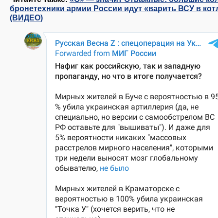
бронетехники армии России идут «варить ВСУ в кот
(ВИДЕО)