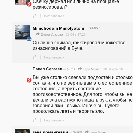
Свечку держал или лично на площадке 
режиссировал?
#
!
Пожаловаться
Mimohodom Mimolyotom
— (15401)
25.04 в 17:28
Елена Уразова
Он лично снимал, фиксировал множество 
изнасилований в Буче.
#
!
Пожаловаться
Павел Сергеев
— (-271)
26.04 в 07:26
Карл Мракс
Вы уже столько сделали подлостей и столько 
солгали, что не верить вам это естественное 
состояние, а верить состояние 
противоестественное. Для того, чтобы вы не 
делали зла вас нужно лишать рук, а чтобы не 
говорили лжи - языка. Иначе вы будете 
продолжать лгать и творить зло.
#
!
Пожаловаться
гена романкевич
— (1863)
Карл Мракс