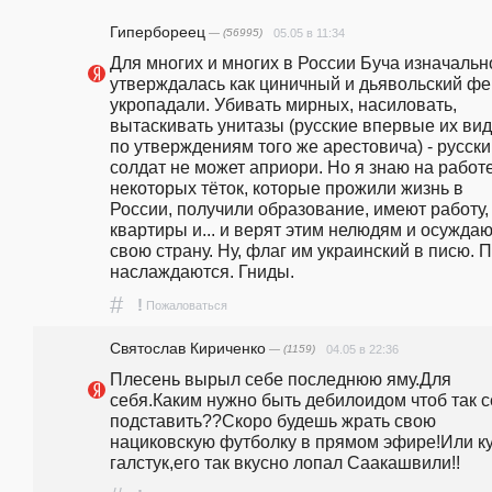
Гипербореец
— (56995)
05.05 в 11:34
Для многих и многих в России Буча изначально
утверждалась как циничный и дьявольский фей
укропадали. Убивать мирных, насиловать, 
вытаскивать унитазы (русские впервые их вид
по утверждениям того же арестовича) - русски
солдат не может априори. Но я знаю на работе
некоторых тёток, которые прожили жизнь в 
России, получили образование, имеют работу, 
квартиры и... и верят этим нелюдям и осуждаю
свою страну. Ну, флаг им украинский в писю. П
наслаждаются. Гниды. 
#
!
Пожаловаться
Святослав Кириченко
— (1159)
04.05 в 22:36
Плесень вырыл себе последнюю яму.Для 
себя.Каким нужно быть дебилоидом чтоб так с
подставить??Скоро будешь жрать свою 
нациковскую футболку в прямом эфире!Или ку
галстук,его так вкусно лопал Саакашвили!!