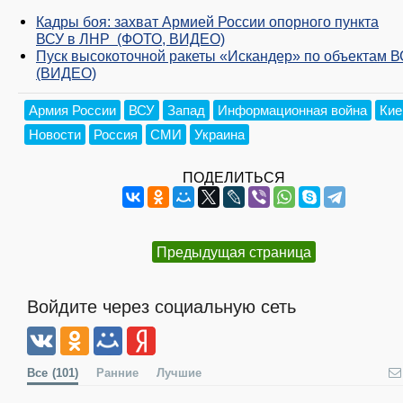
Кадры боя: захват Армией России опорного пункта
ВСУ в ЛНР (ФОТО, ВИДЕО)
Пуск высокоточной ракеты «Искандер» по объектам 
(ВИДЕО)
Армия России
ВСУ
Запад
Информационная война
Кие
Новости
Россия
СМИ
Украина
ПОДЕЛИТЬСЯ
Предыдущая страница
Войдите через социальную сеть
Все
(101)
Ранние
Лучшие