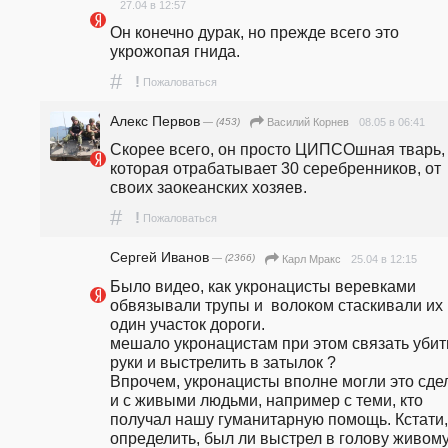
27.04 в 12:57
Он конечно дурак, но прежде всего это 
укрожопая гнида.
#
!
Пожаловаться
Алекс Первов
— (453)
08.05 в 06:41
Василий Корнев
Скорее всего, он просто ЦИПСОшная тварь, 
которая отрабатывает 30 серебренников, от 
своих заокеанских хозяев.
#
!
Пожаловаться
Сергей Иванов
— (2366)
25.04 в 12:15
Карл Мракс
Было видео, как укронацисты веревками 
обвязывали трупы и  волоком стаскивали их 
один участок дороги.                                            
мешало укронацистам при этом связать убит
руки и выстрелить в затылок ?                                                                                              
Впрочем, укронацисты вполне могли это сдел
и с живыми людьми, например с теми, кто 
получал нашу гуманитарную помощь. Кстати, 
определить, был ли выстрел в голову живому