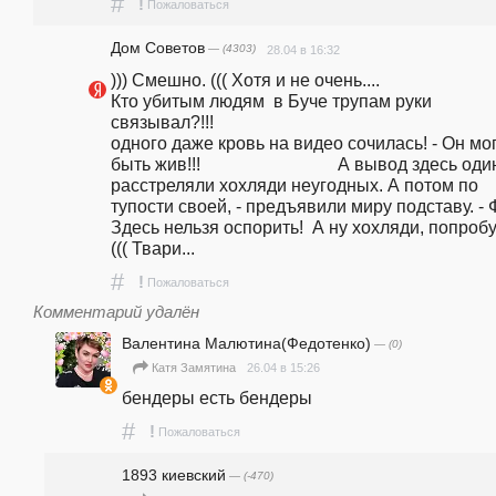
#
!
Пожаловаться
Дом Советов
— (4303)
28.04 в 16:32
))) Смешно. ((( Хотя и не очень....                                                                              
Кто убитым людям  в Буче трупам руки 
связывал?!!!                                                               
одного даже кровь на видео сочилась! - Он мог
быть жив!!!                               А вывод здесь один
расстреляли хохляди неугодных. А потом по 
тупости своей, - предъявили миру подставу. - Факт!                                                       
Здесь нельзя оспорить!  А ну хохляди, попробуй
((( Твари...
#
!
Пожаловаться
Комментарий удалён
Валентина Малютина(Федотенко)
— (0)
26.04 в 15:26
Катя Замятина
бендеры есть бендеры 
#
!
Пожаловаться
1893 киевский
— (-470)