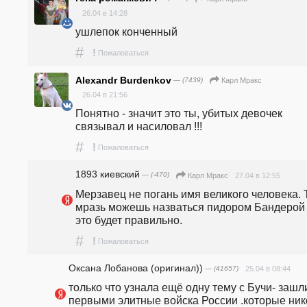
26.04 в 14:28
ушлепок конченный
#
!
Пожаловаться
Alexandr Burdenkov
— (7439)
Карл Мракс
26.04 в 21:56
Понятно - значит это ты, убитых девочек 
связывал и насиловал !!!
#
!
Пожаловаться
1893 киевский
— (-470)
27.04 в 12:55
Карл Мракс
Мерзавец не погань имя великого человека. 
мразь можешь назваться пидором Бандерой 
это будет правильно.
#
!
Пожаловаться
Оксана Лобанова (оригинал))
— (41657)
25.04 в 08:44
только что узнала ещё одну тему с Бучи- зашли
первыми элитные войска России .которые нико