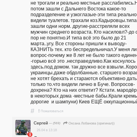
не трогали и реально местные расслабились.Н
потом зашли с Дальнего Востока какое-то 
подразделение и узкоглазые-эти типа реально 
видели туалетов. трахали коз.Кадыровцы.типа 
зашли одни норм. другие-расстреляли всех 
мужчин среднего возраста. Кто насиловл?-до с
пор не понятно.И типа всё это было до 21 
марта..угу. Все стороны пришли к выводу- 
КАЗНИТЬ тех. кто беспредельничал.У меня ли
вопрос-почему же 8 лет не было такого едине
-горько всё это .несправедливо.Как коснулось 
здесь.под домом. так дружно все взвыли..Коро
украинцы.даже обдолбанные. старшего возрас
не хотят брехать и стараются объективно дать 
только то.что видели лично в Буче. Вопросов- 
дохрена? Кто на них ответит? Кстати. мародёр
в некоторых дома -местные бабы.Крали кремы
дорогие  и шампуни) Киев ЕЩЁ оккупационны
#
!
Пожаловаться
Сергей
— (569)
Оксана Лобанова (оригинал))
26.04 в 13:18