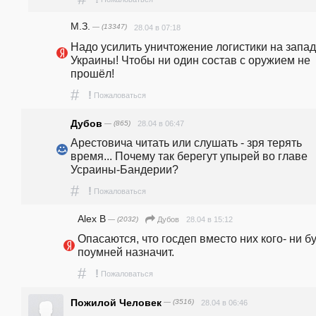
М.З.
— (13347)
28.04 в 07:18
Надо усилить уничтожение логистики на запад
Украины! Чтобы ни один состав с оружием не 
прошёл!
#
!
Пожаловаться
Дубов
— (865)
28.04 в 06:47
Арестовича читать или слушать - зря терять 
время... Почему так берегут упырей во главе 
Усраины-Бандерии? 
#
!
Пожаловаться
Alex B
— (2032)
28.04 в 15:12
Дубов
Опасаются, что госдеп вместо них кого- ни бу
поумней назначит.
#
!
Пожаловаться
Пожилой Человек
— (3516)
28.04 в 06:46