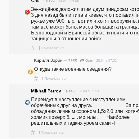
Олег
— (7806)
28.04 в 06:05
Зе-жидёнок доложил этим двум пиндосам кото
3 дня назад были типа в киеве, что поставил п
ружьё уже 900 тыс., вот их и хотят вооружить, н
там всё может быть, масса большая а граница 
Белгородской и Брянской области почти что не
защищены в отношении войск.
#
!
Пожаловаться
Кирилл Зорин
— (2398)
28.04 в 07:32
Олег
Откуда такие военные сведения?
#
!
Пожаловаться
Mikhail Petrov
— (1640)
28.04 в 05:53
Перейдут в наступление с исступлением 
обречённых друг на друга.                           За п
обладания личным схроном 1,5х2,0 или  хотя-б
холмик поверх б....... могилы.       Наиболее 
решительных и гадких уроем сами -!
#
!
Пожаловаться