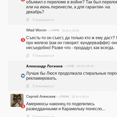
объявил о переломе в войне? Так был перелом
или на июнь перенесли, а для гарантии- на 
декабрь?
#
!
Пожаловаться
Wlad Woron
— (-1489)
28.04 в 09:03
Съесть-то он съест, да только кто ж ему даст? 
про железо (как он говорит: вундерваффе): оно
несъедобно! Разве что - продадут, как всегда.
#
!
Пожаловаться
Александр Логинов
— (-123)
28.04 в 08:45
Лучше бы Люся продолжала стиральные поро
рекламировать.
#
!
Пожаловаться
Сергей Алексеев
— (70049)
28.04 в 08:24
Америкосы наконец-то поделились 
разведданными и Карамельку понесло...
#
!
Пожаловаться