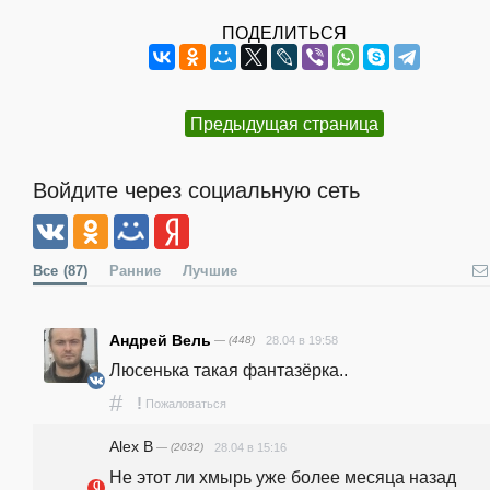
ПОДЕЛИТЬСЯ
Предыдущая страница
Войдите через социальную сеть
Все
(87)
Ранние
Лучшие
Андрей Вель
— (448)
28.04 в 19:58
Люсенька такая фантазёрка..
#
!
Пожаловаться
Alex B
— (2032)
28.04 в 15:16
Не этот ли хмырь уже более месяца назад 