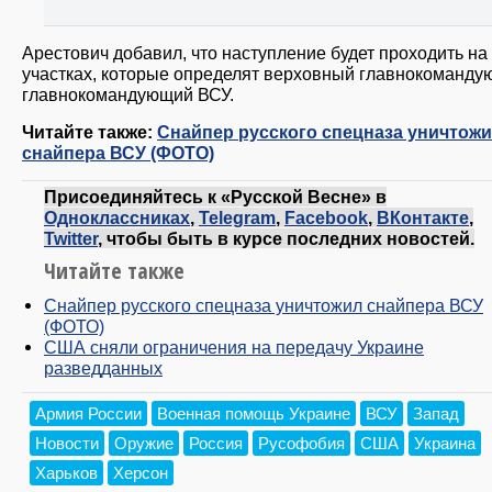
Арестович добавил, что наступление будет проходить на
участках, которые определят верховный главнокоманду
главнокомандующий ВСУ.
Читайте также:
Снайпер русского спецназа уничтож
снайпера ВСУ (ФОТО)
Присоединяйтесь к «Русской Весне» в
Одноклассниках
,
Telegram
,
Facebook
,
ВКонтакте
,
Twitter
, чтобы быть в курсе последних новостей.
Читайте также
Снайпер русского спецназа уничтожил снайпера ВСУ
(ФОТО)
США сняли ограничения на передачу Украине
разведданных
Армия России
Военная помощь Украине
ВСУ
Запад
Новости
Оружие
Россия
Русофобия
США
Украина
Харьков
Херсон