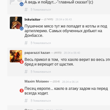
А ведь и пойдут...-"главный сказал"(с)
#
!
Пожаловаться
Inkvisitor
— (17495)
28.04 в 06:43
Пушечное мясо тут же попадет в котлы и под 
артиллерию. Самых обученных добьют на 
Донбассе.
#
!
Пожаловаться
paparazzi kazan
— (4655)
28.04 в 06:40
Весь прикол в том,  что хахло верит во весь это
бред и верещит от щастия.
#
!
Пожаловаться
Maxim Moiseev
— (1114)
28.04 в 06:14
Песец европе... какло в атаку задом на перед 
всегда ходит.
#
!
Пожаловаться