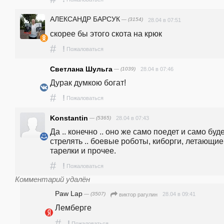
АЛЕКСАНДР БАРСУК
— (3154)
28.04 в 07:51
скорее бы этого скота на крюк
#
!
Пожаловаться
Светлана Шульга
— (1039)
28.04 в 07:46
Дурак думкою богат!
#
!
Пожаловаться
Konstantin
— (5365)
28.04 в 07:43
Да .. конечно .. оно же само поедет и само буде
стрелять .. боевые роботы, киборги, летающие 
тарелки и прочее.
#
!
Пожаловаться
Комментарий удалён
Paw Lap
— (3507)
28.04 в 09:41
виктор рагулин
Лемберге
#
!
Пожаловаться