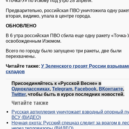
«Точка-У» по Изюму под утро 28 апреля.
Предварительно, российская ПВО уничтожила одну ракет
вторая, видимо, упала в центре города.
ОБНОВЛЕНО
В 6 утра российская ПВО сбила еще одну ракету «Точка-
освобожденным Изюмом.
Всего по городу было запущено три ракеты, две были
перехвачены.
Читайте также:
У Зеленского грозят России взрывам
складов
Присоединяйтесь к «Русской Весне» в
Одноклассниках
,
Telegram
,
Facebook
,
ВКонтакте
,
Twitter
, чтобы быть в курсе последних новостей.
Читайте также
Русская артиллерия уничтожает взводный опорный пу
ВСУ (ВИДЕО)
Ночная охота: Русский спецназ следит за врагом в ле
через тепловизоры (ВИДЕО)