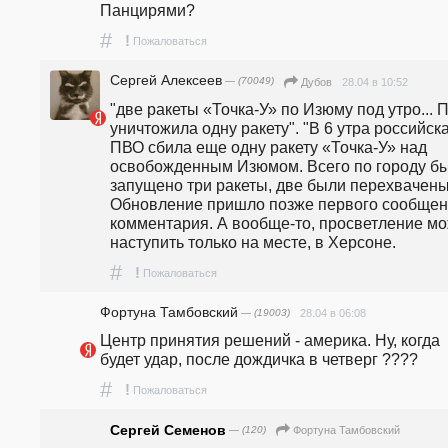
Панцирями?
#
!
Пожаловаться
Сергей Алексеев
— (70049)
28.04 в 10:52
Дубов
"две ракеты «Точка-У» по Изюму под утро... П
уничтожила одну ракету". "В 6 утра российска
ПВО сбила еще одну ракету «Точка-У» над 
освобожденным Изюмом. Всего по городу бы
запущено три ракеты, две были перехвачены.
Обновление пришло позже первого сообщени
комментария. А вообще-то, просветление мо
наступить только на месте, в Херсоне.
#
!
Пожаловаться
Фортуна Тамбовский
— (19003)
28.04 в 06:08
Центр принятия решений - америка. Ну, когда 
будет удар, после дождичка в четверг ????
#
!
Пожаловаться
Сергей Семенов
— (120)
Фортуна Тамбовский