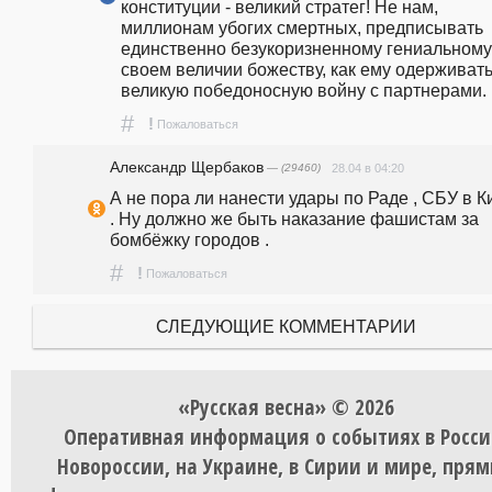
конституции - великий стратег! Не нам, 
миллионам убогих смертных, предписывать 
единственно безукоризненному гениальному 
своем величии божеству, как ему одерживать
великую победоносную войну с партнерами. 
#
!
Пожаловаться
Александр Щербаков
— (29460)
28.04 в 04:20
А не пора ли нанести удары по Раде , СБУ в К
. Ну должно же быть наказание фашистам за 
бомбёжку городов .
#
!
Пожаловаться
СЛЕДУЮЩИЕ КОММЕНТАРИИ
«Русская весна» © 2026
Оперативная информация о событиях в Росси
Новороссии, на Украине, в Сирии и мире, пря