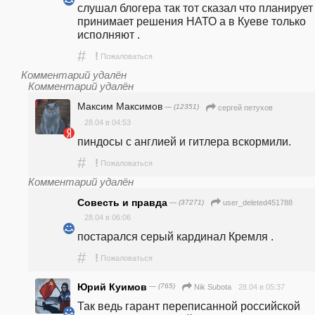
слушал блогера так тот сказал что планирует 
принимает решения НАТО а в Куеве только 
исполняют . 
#
!
Пожаловаться
Комментарий удалён
Комментарий удалён
Максим Максимов
— (12351)
сергей петухов
28.04 в 04:53
пиндосы с англией и гитлера вскормили.
#
!
Пожаловаться
Комментарий удалён
Совесть и правда
— (37271)
user_deleted451788
28.04 в 06:06
постарался серый кардинал Кремля . 
#
!
Пожаловаться
Юрий Куимов
— (765)
28.04 в 05:37
Nik Subota
Так ведь гарант переписанной российской 