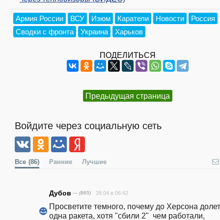
Армия России
ВСУ
Изюм
Каратели
Новости
Россия
Сводки с фронта
Украина
Харьков
ПОДЕЛИТЬСЯ
Предыдущая страница
Войдите через социальную сеть
Все
(86)
Ранние
Лучшие
Дубов
— (865)
28.04 в 06:42
Просветите темного, почему до Херсона долет
одна ракета, хотя "сбили 2"  чем работали, 