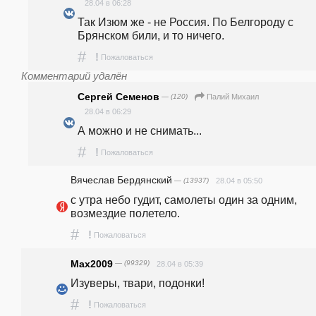
28.04 в 06:28
Так Изюм же - не Россия. По Белгороду с 
Брянском били, и то ничего.
#
!
Пожаловаться
Комментарий удалён
Сергей Семенов
— (120)
Палий Михаил
28.04 в 06:29
А можно и не снимать...
#
!
Пожаловаться
Вячеслав Бердянский
— (13937)
28.04 в 05:50
с утра небо гудит, самолеты один за одним, 
возмездие полетело. 
#
!
Пожаловаться
Max2009
— (99329)
28.04 в 05:39
Изуверы, твари, подонки! 
#
!
Пожаловаться