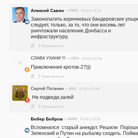
Алексей Савин
— (7547)
03.06 в 11:24
Законопатить коричневых бандеровских упыре
следует, только, за то, что они восемь лет 
уничтожали население Донбасса и 
инфраструктуру.
#
!
Пожаловаться
СЛАВА УХАНИ !!!
— (-521)
03.06 в 11:06
Приключения кротов-2?)))
#
!
Пожаловаться
Сергей Потанин
— (261)
03.06 в 10:48
 Не подведи,залей
#
!
Пожаловаться
Бобер Бобров
— (4208)
03.06 в 10:26
Вспомнился  старый анекдот. Решили  Порошен
Зеленский и Путин на рыбалку сходить. Пойма