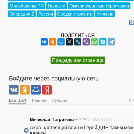
Минобороны РФ
Новости
Оккупированные территории
Операция Z
Россия
Сводки с фронта
Украина
И
ПОДЕЛИТЬСЯ
Предыдущая страница
Войдите через социальную сеть
Все
(137)
Ранние
Лучшие
Вячеслав Патрикеев
— (22573)
03.06 в 18:56
Ахра-настоящий воин и Герой ДНР-таким можн
верить!