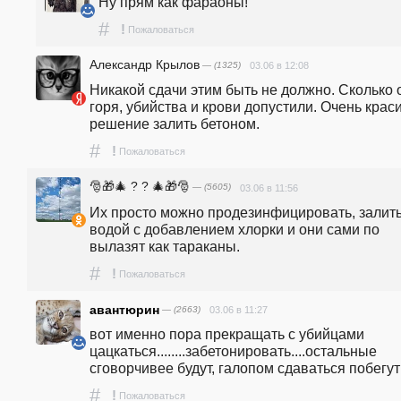
Ну прям как фараоны!
#
!
Пожаловаться
Александр Крылов
— (1325)
03.06 в 12:08
Никакой сдачи этим быть не должно. Сколько о
горя, убийства и крови допустили. Очень краси
решение залить бетоном.
#
!
Пожаловаться
🎅🎁🎄 ? ? 🎄🎁🎅
— (5605)
03.06 в 11:56
Их просто можно продезинфицировать, залить
водой с добавлением хлорки и они сами по 
вылазят как тараканы.
#
!
Пожаловаться
авантюрин
— (2663)
03.06 в 11:27
вот именно пора прекращать с убийцами 
цацкаться........забетонировать....остальные 
сговорчивее будут, галопом сдаваться побегут
#
!
Пожаловаться