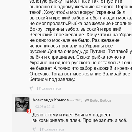
золотую рыбку. Та мол так и так  отпустите 
выполню по одному желанию каждого. Пороше
такой. Хочу чтобы мол вокруг  Украины был 
высокий и крепкий забор чтобы ни один москал
не смог пролезть.Рыбка раз желание исполнен
Вокруг Украины забор, высокий и крепкий. 
Зеленский свое желание. Хочу чтобы на Украи
не одного москаля не было. Раз желание 
исполнилось пропали на Украины все 
русские.Дошла очередь до Путина. Тот такой у 
рыбки и спрашивает. Скажи рыбка точно на 
Украине ни одного русского не осталось? Точн
не бывает. А точно что забор высокий и крепкий
Отвечаю. Тогда вот мое желание.Заливай все 
бетоном под завязку.
#
!
Пожаловаться
Александр Крылов
— (1325)
Бобер Бобров
03.06 в 12:11
Дело к тому и идет. Воинам надоест 
выковыривать в плен. Проще залить и всё.
#
!
Пожаловаться