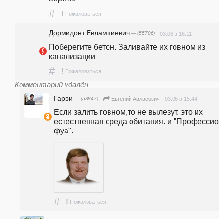
#
!
Пожаловаться
Дормидонт Евлампиевич
— (55706)
03.06 в 16:11
Поберегите бетон. Заливайте их говном из 
канализации
#
!
Пожаловаться
Комментарий удалён
Гарри
— (53847)
03.06 в 15:44
Евгений Авласович
Если залить говном,то не вылезут. это их 
естественная среда обитания. и "Профессион
фуа".
#
!
Пожаловаться