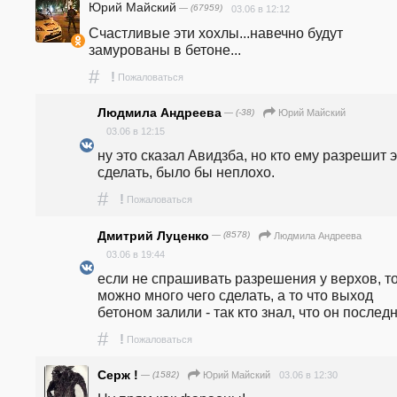
Юрий Майский
— (67959)
03.06 в 12:12
Счастливые эти хохлы...навечно будут 
замурованы в бетоне...
#
!
Пожаловаться
Людмила Андреева
— (-38)
Юрий Майский
03.06 в 12:15
ну это сказал Авидзба, но кто ему разрешит э
сделать, было бы неплохо.
#
!
Пожаловаться
Дмитрий Луценко
— (8578)
Людмила Андреева
03.06 в 19:44
если не спрашивать разрешения у верхов, то
можно много чего сделать, а то что выход 
бетоном залили - так кто знал, что он послед
#
!
Пожаловаться
Серж !
— (1582)
03.06 в 12:30
Юрий Майский