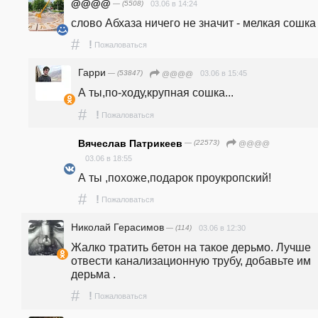
@@@@
— (5508)
03.06 в 14:24
слово Абхаза ничего не значит - мелкая сошка
#
!
Пожаловаться
Гарри
— (53847)
03.06 в 15:45
@@@@
А ты,по-ходу,крупная сошка...
#
!
Пожаловаться
Вячеслав Патрикеев
— (22573)
@@@@
03.06 в 18:55
А ты ,похоже,подарок проукропский!
#
!
Пожаловаться
Николай Герасимов
— (114)
03.06 в 12:30
Жалко тратить бетон на такое дерьмо. Лучше 
отвести канализационную трубу, добавьте им 
дерьма .
#
!
Пожаловаться