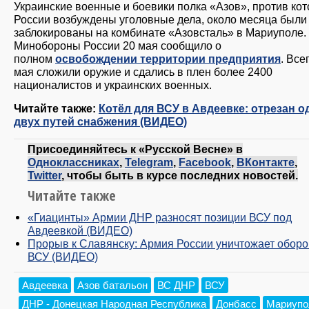
Украинские военные и боевики полка «Азов», против кот
России возбуждены уголовные дела, около месяца были
заблокированы на комбинате «Азовсталь» в Мариуполе.
Минобороны России 20 мая сообщило о
полном
освобождении территории предприятия
. Все
мая сложили оружие и сдались в плен более 2400
националистов и украинских военных.
Читайте также:
Котёл для ВСУ в Авдеевке: отрезан о
двух путей снабжения (ВИДЕО)
Присоединяйтесь к «Русской Весне» в
Одноклассниках
,
Telegram
,
Facebook
,
ВКонтакте
,
Twitter
, чтобы быть в курсе последних новостей.
Читайте также
«Гиацинты» Армии ДНР разносят позиции ВСУ под
Авдеевкой (ВИДЕО)
Прорыв к Славянску: Армия России уничтожает оборо
ВСУ (ВИДЕО)
Авдеевка
Азов батальон
ВС ДНР
ВСУ
ДНР - Донецкая Народная Республика
Донбасс
Мариупо