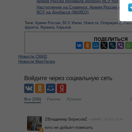
Армия России прорвала оборону ВСУ под Изюм
Наступление на Славянск: Армия России кругло
ВСУ на Донбассе (ВИДЕО)
Теги:
Армия России
ВСУ
Изюм
Новости
Операция Z
Росс
фронта
Украина
Харьков
ПОДЕЛИТЬСЯ
Новости СМИ2
Новости МирТесен
Войдите через социальную сеть
Все
(156)
Ранние
Лучшие
ZВладимир БорисовZ
— (2293)
04.06 в 20:44
кого не добьют-повесить