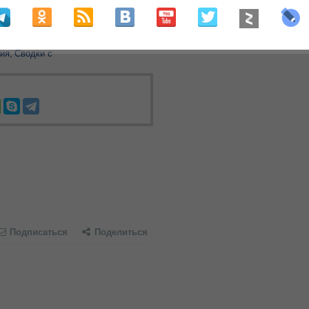
ом
суточно перемалывает оборону
ия
Сводки с
Подписаться
Поделиться