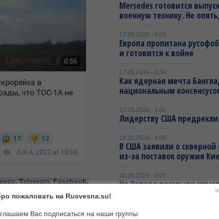
Mersedes готовится выпус
военную технику. Не опять,
17.05.2026 - 8:00
Европа пропитана русофо
и готовится к войне
17.05.2026 - 6:00
Как ядерная мечта Бангла
национальным консенсусо
17.05.2026 - 1:00
Лидерству США предрекли
16.05.2026 - 4:00
В США заявили о скверной
из-за поставок оружия Ки
16.05.2026 - 3:00
иках
,
Telegram
,
Facebook
,
На Западе раскрыли смысл
новостей.
з
Трампа Зеленскому
ро пожаловать на Rusvesna.su!
глашаем Вас подписаться на наши группы