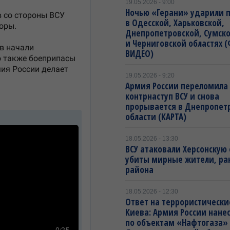
19.05.2026 - 9:00
Ночью «Герани» ударили 
в Одесской, Харьковской,
Днепропетровской, Сумск
и Черниговской областях 
ВИДЕО)
19.05.2026 - 9:20
Армия России переломила
контрнаступ ВСУ и снова
прорывается в Днепропет
области (КАРТА)
18.05.2026 - 13:30
ВСУ атаковали Херсонскую 
убиты мирные жители, ра
района
18.05.2026 - 12:30
Ответ на террористически
Киева: Армия России нане
по объектам «Нафтогаза»