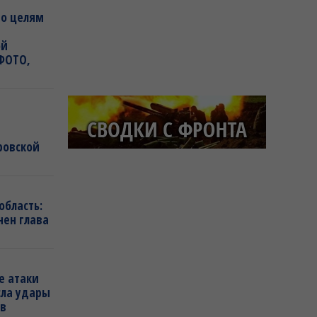
по целям
ой
(ФОТО,
ровской
область:
нен глава
е атаки
сла удары
 в