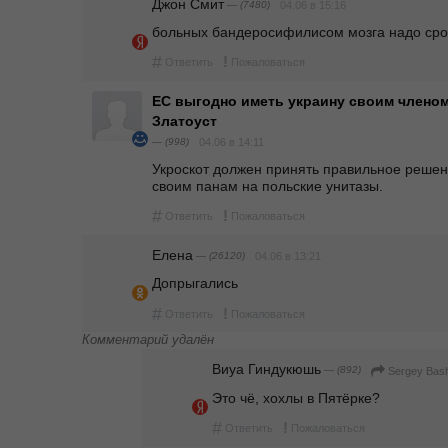
Джон Смит
— (7480)
04.06 в 15:16
больных бандеросифилисом мозга надо сро
#
!
Ответить
Пожаловаться
ЕС выгодно иметь украину своим членом
Златоуст
— (998)
04.06 в 14:11
Укроскот должен принять правильное решени
своим панам на польские унитазы.
#
!
Ответить
Пожаловаться
Елена
— (26120)
04.06 в 13:21
Допрыгались
#
!
Ответить
Пожаловаться
Комментарий удалён
Виуа Гиндукюшь
— (892)
Sergey Bas
Это чё, хохлы в Пятёрке?
#
!
Ответить
Пожаловаться