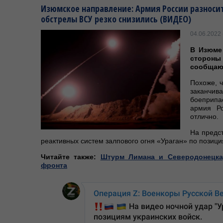
Изюмское направление: Армия России разноси
обстрелы ВСУ резко снизились (ВИДЕО)
04.06.2022 
В Изюме
стороны 
сообщаю
Похоже, ч
заканчив
боеприпас
армия Р
отлично.
На предс
реактивных систем залпового огня «Ураган» по позици
Читайте также:
Штурм Лимана и Северодонецка
фронта