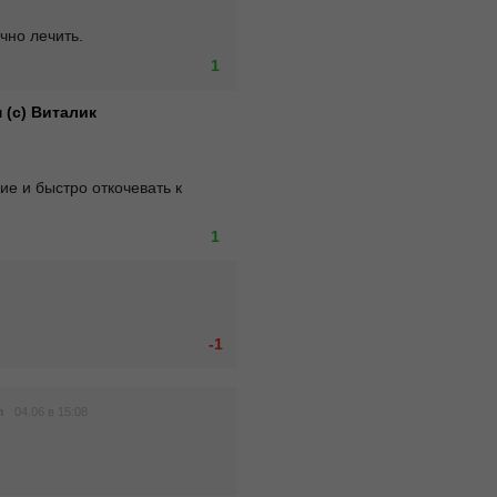
чно лечить.
1
 (с) Виталик
е и быстро откочевать к 
1
-1
04.06 в 15:08
h