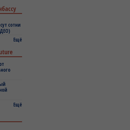
нбассу
сут сотни
ИДЕО)
Ещё
uture
ют
ьного
ный
ной
Ещё