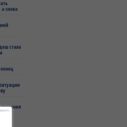
кать
 а снова
бией
деш стала
м
 конец
 ситуации
еву
 послания
акрыть