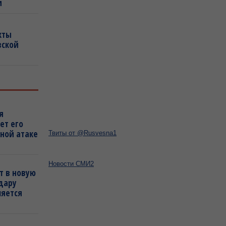
и
кты
вской
я
ет его
ной атаке
Твиты от @Rusvesna1
Новости СМИ2
т в новую
удару
ляется