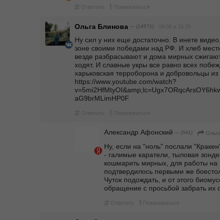
#
!
Ответить
Пожаловаться
Ольга Блинова
— (14571)
04.06 в 16:39
Ну сил у них еще достаточно. В инете видео,
зоне своими победами над РФ. И хлеб местн
везде разбрасывают и дома мирных сжигают 
ходят. И славные укры все равно всех побеж
харьковская терроборона и добровольцы из 
https://www.youtube.com/watch?
v=5mi2HfMtyOI&amp;lc=Ugx7ORqcArsOY6hk
aG9brMLimHP0F
#
!
Ответить
Пожаловаться
Александр Афонский
— (541)
Ольг
Ну, если на "ноль" послали "Кракен"
- галимые каратели, тыловая зонде
кошмарить мирных, для работы на п
подтвердилось первыми же боестол
Чуток подождать, и от этого биому
обращение с просьбой забрать их о
#
!
Ответить
Пожаловаться