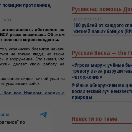
т позиции противника,
Русвесна: помощь До
19.05.2026 00:30
- 14:00
100 рублей от каждого спа
 интенсивность обстрелов со
жизней наших бойцов (В
ВСУ резко снизилась. Об этом
т военные корреспонденты.
то у украинских боевиков начали
Русская Весна — the F
аться не только люди, но также
ы и вооружение. Это значит, что
оссии делает свою работу на
«Угроза миру»: учёные бь
тревогу из-за разрушител
«вторжения»
тавленном видео ночной удар из
ям украинских войск.
Учёные обнаружили мощ
космический луч неизвест
, бои под Изюмом: сводка с
природы
Новости по теме