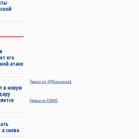
кты
вской
я
ет его
ной атаке
Твиты от @Rusvesna1
т в новую
удару
ляется
Новости СМИ2
кать
 а снова