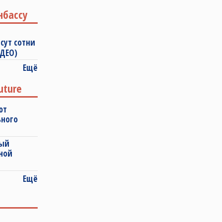
нбассу
сут сотни
ИДЕО)
Ещё
uture
ют
ьного
ный
ной
Ещё