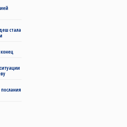
бией
деш стала
м
 конец
 ситуации
еву
 послания