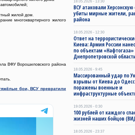
18.05.2026 - 13:30
 автомобилей;
ВСУ атаковали Херсонскую 
убиты мирные жители, ра
стный жилой дом.
района
рание многоквартирного жилого
18.05.2026 - 12:30
Ответ на террористически
Киева: Армия России нане
по объектам «Нафтогаза»
Днепропетровской област
рела ВФУ Ворошиловского района
18.05.2026 - 9:45
Массированный удар по Ук
пать.
взрывы от Киева до Одесс
поражены военные и
тяжёлые бои, ВСУ превратили
инфраструктурные объект
19.05.2026 - 0:30
100 рублей от каждого спа
жизней наших бойцов (ВИ
18.05.2026 - 23:37