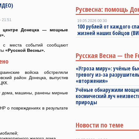
ИДЕО)
Русвесна: помощь До
- 21:51
19.05.2026 00:30
100 рублей от каждого спа
 центре Донецка — мощные
жизней наших бойцов (В
».
 с места событий сообщают
ты
«Русской Весны».
Русская Весна — the F
ено
«Угроза миру»: учёные бь
аинские войска обстреляли
тревогу из-за разрушител
вский район Донецка, выпустив
«вторжения»
ЦКК.
Учёные обнаружили мощ
т дома, машины, ранены мирные
космический луч неизвест
природы
Р о повреждениях в результате
Новости по теме
омобилей;
гоквартирного жилого дома