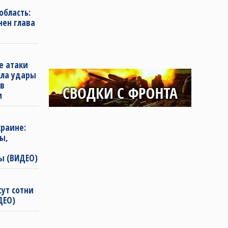
область:
нен глава
е атаки
сла удары
 в
и
раине:
ы,
ы (ВИДЕО)
сут сотни
ДЕО)