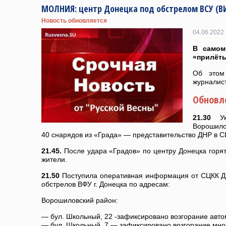
МОЛНИЯ: центр Донецка под обстрелом ВСУ (В
Новость обновляется
04.06.2022 
В самом
«прилёты
Об этом
журналис
Обновл
21.30
Укр
Ворошило
40 снарядов из «Града» — представительство ДНР в С
21.45.
После удара «Градов» по центру Донецка горя
жители.
21.50
Поступила оперативная информация от СЦКК ДН
обстрелов ВФУ г. Донецка по адресам:
Ворошиловский район:
— бул. Школьный, 22 -зафиксировано возгорание авт
— бул. Школьный, 7 — зафиксировано возгорание мно