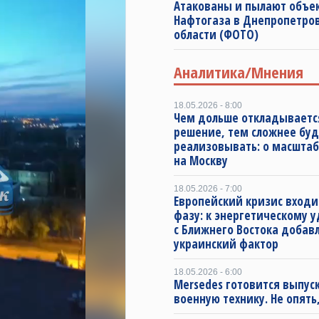
Атакованы и пылают объе
Нафтогаза в Днепропетро
области (ФОТО)
Аналитика/Мнения
18.05.2026 - 8:00
Чем дольше откладываетс
решение, тем сложнее буд
реализовывать: о масштаб
на Москву
18.05.2026 - 7:00
Европейский кризис входи
фазу: к энергетическому 
с Ближнего Востока добав
украинский фактор
18.05.2026 - 6:00
Mersedes готовится выпус
военную технику. Не опять,