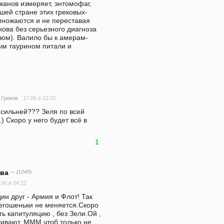
канов измеряет, энтомофаг, 
шей стране этих грековых-
змножаются и не переставая 
кова без серьезного диагноза 
зом). Валило бы к амерам-
м таурином питали и 
17.06 в 02:31
Греков
 сильней??? Зеля по всей 
 Скоро у него будет всё в 
1
ова
— (1245)
.06 в 04:22
ин друг - Армия и Флот! Так 
егошеньки не меняется.Скоро 
ь капитуляцию , без Зели.Ой , 
живают, МММ,чтоб только не 