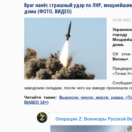
Враг нанёс страшный удар по ЛНР, мощнейши
дома (ФОТО, ВИДЕО)
16.06.2022 
Украинс
город
Мощнейш
дома.
Об этом
Весны»
.
Предвари
«Точка-У»
Сообщае
заводским складам, после чего на заводе произошла с
Читайте также:
Выросло число жертв удара «То
ВИДЕО 18+)