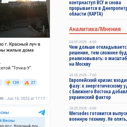
контрнаступ ВСУ и снова
прорывается в Днепропет
области (КАРТА)
Аналитика/Мнения
18.05.2026 - 8:00
Чем дольше откладываетс
решение, тем сложнее буд
реализовывать: о масштаб
на Москву
18.05.2026 - 7:00
Европейский кризис входи
фазу: к энергетическому 
с Ближнего Востока добав
украинский фактор
18.05.2026 - 6:00
Mersedes готовится выпус
военную технику. Не опять,