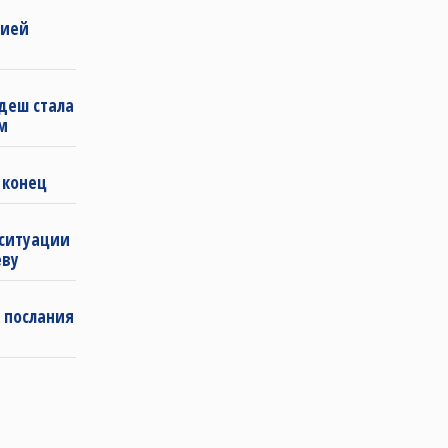
бией
деш стала
м
 конец
 ситуации
еву
 послания