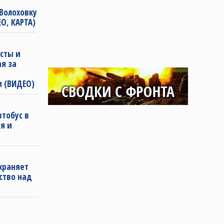
Волоховку
О, КАРТА)
сты и
ая за
и (ВИДЕО)
втобус в
я и
храняет
ство над