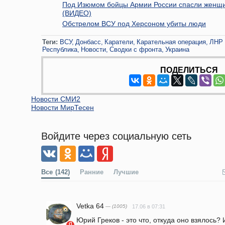
Под Изюмом бойцы Армии России спасли женщи
(ВИДЕО)
Обстрелом ВСУ под Херсоном убиты люди
Теги:
ВСУ
Донбасс
Каратели
Карательная операция
ЛНР 
Республика
Новости
Сводки с фронта
Украина
ПОДЕЛИТЬСЯ
Новости СМИ2
Новости МирТесен
Войдите через социальную сеть
Все
(142)
Ранние
Лучшие
Vetka 64
— (1005)
17.06 в 07:31
Юрий Греков - это что, откуда оно взялось? 