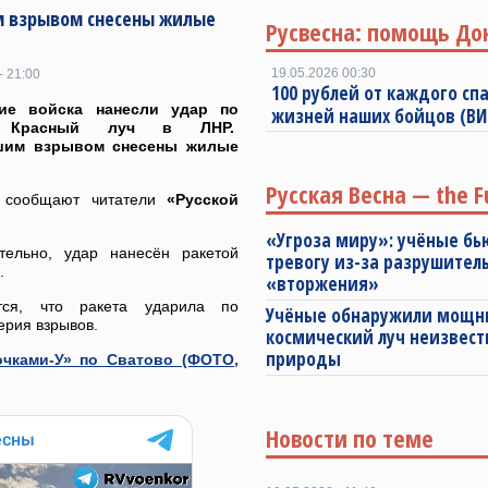
м взрывом снесены жилые
Русвесна: помощь До
19.05.2026 00:30
- 21:00
100 рублей от каждого спа
кие войска нанесли удар по
жизней наших бойцов (В
у Красный луч в ЛНР.
им взрывом снесены жилые
Русская Весна — the F
 сообщают читатели
«Русской
«Угроза миру»: учёные бь
тельно, удар нанесён ракетой
тревогу из-за разрушител
.
«вторжения»
тся, что ракета ударила по
Учёные обнаружили мощ
ерия взрывов.
космический луч неизвест
природы
чками-У» по Сватово (ФОТО,
Новости по теме