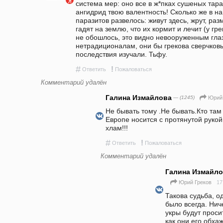
система мер: оно все в ж*пках сушеных тара
ангидрид твою валентность! Сколько же в на
паразитов развелось: живут здесь, жрут, ра
гадят на землю, что их кормит и лечит (у гре
не обошлось, это видно невооруженным гла
нетрадиционалам, они бы грекова сверчковы
последствия изучали. Тьфу.
#
!
Ответить
Пожаловаться
Комментарий удалён
Галина Измайлова
— (1245)
Юрий 
Не бывать тому .Не бывать.Кто там
Европе носится с протянутой рукой.)
хлам!!!
#
!
Ответить
Пожаловаться
Комментарий удалён
Галина Измайл
17
Юрий Греков
Такова судьба, од
было всегда. Нич
укры будут просит
как они его обха