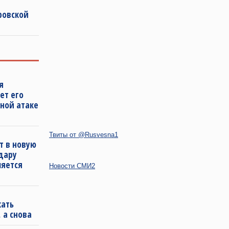
ровской
я
ет его
ной атаке
Твиты от @Rusvesna1
т в новую
удару
ляется
Новости СМИ2
кать
 а снова