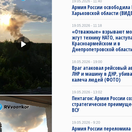
19.05.2026 - 11:40
Армия России освободила 
Харьковской области (ВИДЕ
19.05.2026 - 11:18
«Отважные» взрывают мо
жгут технику НАТО, наступ
Красноармейском и в
Днепропетровской област
18.05.2026 - 19:00
Враг атаковал рейсовый а
ЛНР и машину в ДНР, убива
калеча людей (ФОТО)
19.05.2026 - 13:02
Пентагон: Армия России со
стратегическое преимуще
ВСУ
19.05.2026 - 9:20
Армия России переломила