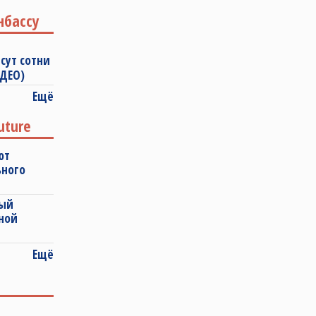
нбассу
сут сотни
ИДЕО)
Ещё
uture
ют
ьного
ный
ной
Ещё