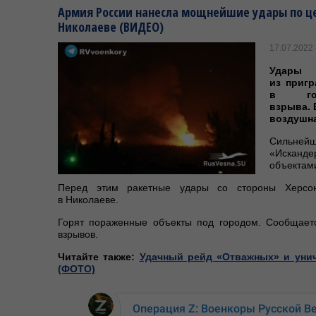
Армия России нанесла мощнейшие удары по це
Николаеве (ВИДЕО)
17.07.2022 
Удары 
из пригр
в го
взрыва. 
воздушна
Сильне
«Искан
объектами
Перед этим ракетные удары со стороны Херс
в Николаеве.
Горят пораженные объекты под городом. Сообщает
взрывов.
Читайте также:
Удачный рейд «Отважных» и унич
(ФОТО)