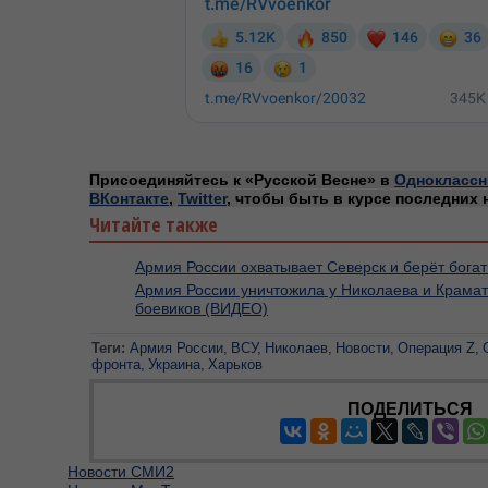
Присоединяйтесь к «Русской Весне» в
Одноклассн
ВКонтакте
,
Twitter
, чтобы быть в курсе последних 
Читайте также
Армия России охватывает Северск и берёт бог
Армия России уничтожила у Николаева и Крамат
боевиков (ВИДЕО)
Теги:
Армия России
ВСУ
Николаев
Новости
Операция Z
фронта
Украина
Харьков
ПОДЕЛИТЬСЯ
Новости СМИ2