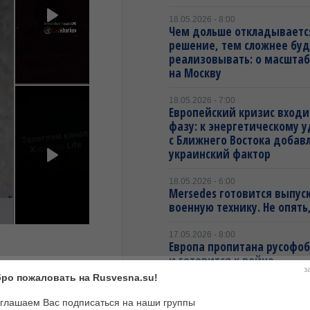
18.05.2026 - 8:00
Чем дольше откладываетс
решение, тем сложнее буд
реализовывать: о масштаб
на Москву
18.05.2026 - 7:00
Европейский кризис входи
фазу: к энергетическому 
с Ближнего Востока добав
украинский фактор
18.05.2026 - 6:00
Mersedes готовится выпус
военную технику. Не опять,
17.05.2026 - 8:00
Европа пропитана русофо
и готовится к войне
з
ро пожаловать на Rusvesna.su!
глашаем Вас подписаться на наши группы