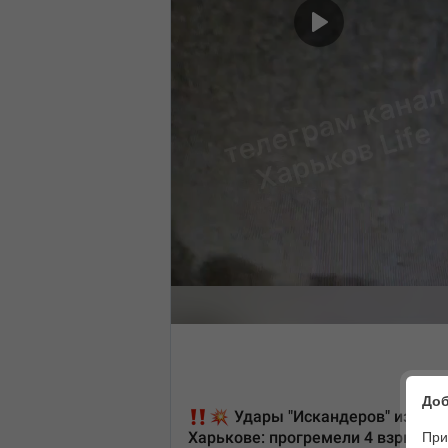
Доб
При