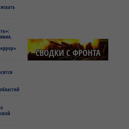
 искать
ть»:
аявил,
террор»
осятся
 областей
во
 свой