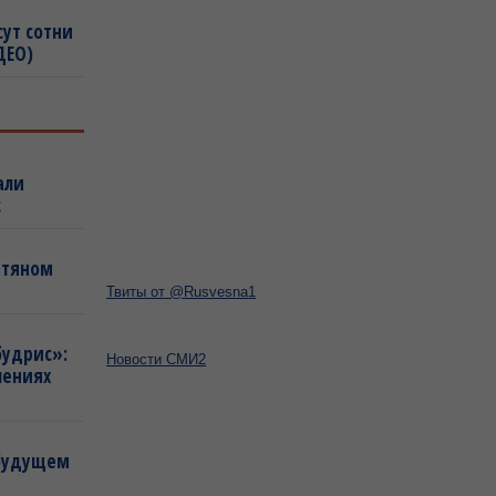
сут сотни
ДЕО)
али
с
фтяном
Твиты от @Rusvesna1
будрис»:
Новости СМИ2
лениях
 будущем