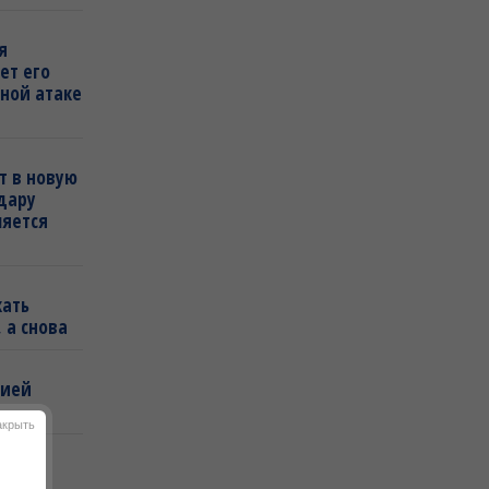
я
ет его
ной атаке
т в новую
удару
ляется
кать
 а снова
бией
акрыть