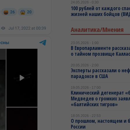
24.05.2026 - 0:30
100 рублей от каждого спа
жизней наших бойцов (ВИ
Аналитика/Мнения
23.05.2026 - 1:00
В Европарламенте рассказ
о тайном прозвище Калла
20.05.2026 - 2:00
Эксперты рассказали о не
парадоксе в США
19.05.2026 - 17:00
Клинический дегенерат «
Медведев о громких заяв
«балтийских тигров»
18.05.2026 - 22:53
О прошлом, настоящем и
России