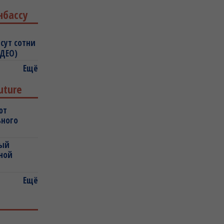
нбассу
сут сотни
ИДЕО)
Ещё
uture
ют
ьного
ный
ной
Ещё