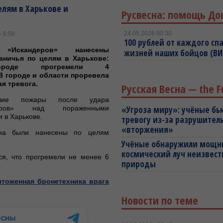
лям в Харькове и
Русвесна: помощь До
24.05.2026 00:30
- 6:56
100 рублей от каждого спа
«Искандеров» нанесены
жизней наших бойцов (В
аничья по целям в Харькове:
роде прогремели 4
В городе и области проревела
я тревога.
Русская Весна — the F
йшие пожары после удара
деров» над пораженными
«Угроза миру»: учёные бь
 в Харькове.
тревогу из-за разрушител
«вторжения»
она были нанесены по целям
Учёные обнаружили мощ
космический луч неизвест
ся, что прогремели не менее 6
природы
тоженная бронетехника врага
Новости по теме