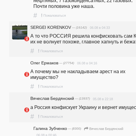
нефтяных, 7 газоконденсатных, 22 газовых. 
Почти половина уже наша. 
#
!
Пожаловаться
SERGEI KORENKOV
— (16142)
06.08 в 04:33
А то что РОССИЯ решила конфисковать сам К
их не волнует похоже, главное хапнуть и бежа
#
!
Пожаловаться
Олег Ермаков
— (27754)
06.08 в 04:16
А почему мы не накладываем арест на их 
имущество?
#
!
Пожаловаться
Вячеслав Бердянский
— (13937)
05.08 в 22:18
а Россия конфискует Украину и вернет имуще
#
!
Пожаловаться
Галина Зубченко
— (8300)
Вячеслав Бердянский
06.08 в 00:46