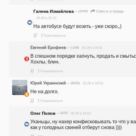
Галина Измайлова
— (1245)
Совесть и правда
05.08 в 20:32
На автобусе будут возить - уже скоро,,)
#
!
Пожаловаться
Евгений Ерофеев
— (-238)
05.08 в 18:56
В спешном порядке хапнуть, продать и смыться
Хохлы, блин. 
#
!
Пожаловаться
Юрий Украинский
— (3639)
05.08 в 18:53
Не на долго.
#
!
Пожаловаться
Олег Попов
— (222)
05.08 в 18:53
Уханьцы, ну нахер конфисковывать то что у ва
как у голодных свиней отберут снова ))))