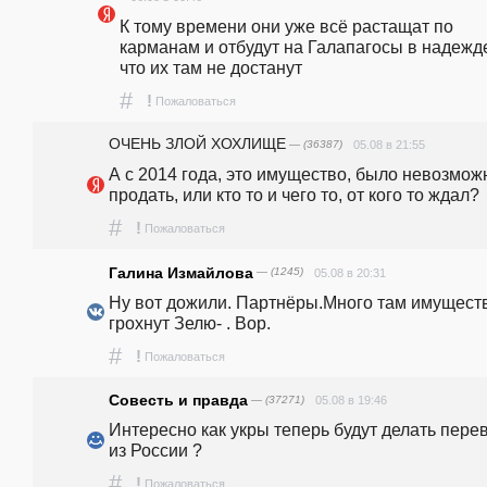
К тому времени они уже всё растащат по 
карманам и отбудут на Галапагосы в надежде
что их там не достанут
#
!
Пожаловаться
ОЧЕНЬ ЗЛОЙ ХОХЛИЩЕ
— (36387)
05.08 в 21:55
А с 2014 года, это имущество, было невозможн
продать, или кто то и чего то, от кого то ждал? 
#
!
Пожаловаться
Галина Измайлова
— (1245)
05.08 в 20:31
Ну вот дожили. Партнёры.Много там имуществ
грохнут Зелю- . Вор.
#
!
Пожаловаться
Совесть и правда
— (37271)
05.08 в 19:46
Интересно как укры теперь будут делать пере
из России ? 
#
!
Пожаловаться