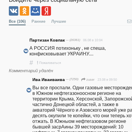
Все
(106)
Ранние
Лучшие
Партизан Ковпак
— (26361)
06.08 в 10:04
А РОССИЯ потихоньку , не спеша, 
конфисковывает УКРАИНУ....
#
!
Пожаловаться
Комментарий удалён
Ива Иваиваива
— (7250)
23.08 в 09:50
zuser
Вы все проспали. Одни газовые месторожден
в Южном нефтегазоноосном регионе на 
территории Крыма, Херсонской, Запорожской
частично Донецкой областей, а также в 
акваторий Чёрного и Азовского морей уже раз
десять окупили те копейки, что они теперь хот
отжать. В Южныом нефтегазовом регионе 
бывшей засрАины 39 месторождений: 10 