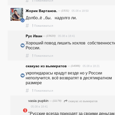
#
!
Пожаловаться
Жорик Вартанов.
— (1531)
05.08 в 18:50
Долбо..ё ..бы.   надолго ли.
#
!
Пожаловаться
Рус Иван
— (15620)
05.08 в 18:41
Хороший повод лишить хохлов  собственности 
России.
#
!
Пожаловаться
скакуас из вымиратов
— (14086)
05.08 в 18:21
укропидарасы крадут везде но у России 
неполучится. всё возвратят в десятикратном 
размере
#
!
Пожаловаться
vasia pupkin
— (11178)
скакуас из вымиратов
05.08 в 18:41
"Русские всегда приходят за своими деньгам.