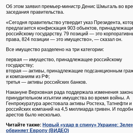
Об этом заявил премьер-министр Денис Шмыгаль во вр
заседания правительства.
«Сегодня правительство утвердит указ Президента, кот
предлагается конфискация 903 объектов, принадлежащи
российскому государству. 79 позиций — это корпоратив
права, 824 позиции — это имущество», — сказал он.
Все имущество разделено на три категории:
первая — имущество, принадлежащее российскому
государству;
вторая — активы, принадлежащие подсанкционным гра
и компаниям из РФ;
третья — активы российских банков.
Накануне Верховная рада поддержала изменения закон
принудительном изъятии имущества во время войны. А
Генпрокуратура арестовала активы Ростеха, Татнефти и
российских компаний на 4,5 миллиарда гривен. И подоб
арестов было несколько.
Читайте также:
Новый «удар в спину» Украине: Зеле
обвиняет Европу (ВИДЕО)