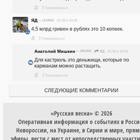
#
!
Пожаловаться
ЯД
— (13466)
05.08 в 18:06
4,5 млрд гривен в рублях это 10 копеек. 
#
!
Пожаловаться
Анатолий Мишкин
— (38166)
05.08 в 18:08
ЯД
Для кастрюль это деньжищи, которые по 
карманам можно растащить.
#
!
Пожаловаться
СЛЕДУЮЩИЕ КОММЕНТАРИИ
«Русская весна» © 2026
Оперативная информация о событиях в Росси
Новороссии, на Украине, в Сирии и мире, пря
эфиры, вести с мест от непосредственных участ