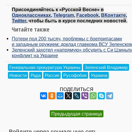
Присоединяйтесь к «Русской Весне» в
Одноклассниках
,
Telegram
,
Facebook
,
ВКонтакте
,
Twitter
, чтобы быть в курсе последних новостей.
Читайте также
Потери под 200 тысяч, проблемы с боеприпасами
и западным оружием: доклад главкома ВСУ Зеленско
Зеленский захотел «напрямую» обсудить с Си Цзиньп
конфликт на Украине
Генеральная прокуратура Украины
Зеленский Владимир
Новости
Рада
Россия
Русофобия
Украина
ПОДЕЛИТЬСЯ
Предыдущая страница
Войдите через социальную сеть