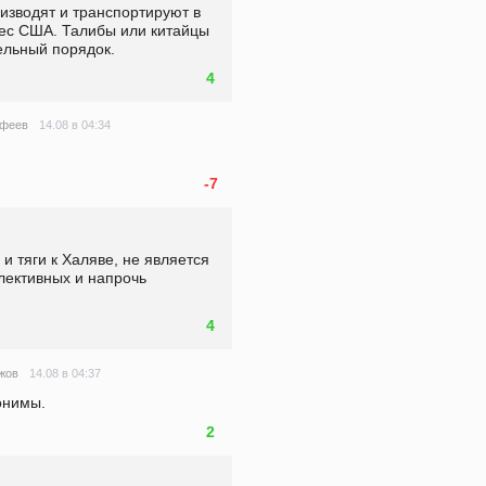
изводят и транспортируют в 
с США. Талибы или китайцы 
ельный порядок. 
4
14.08 в 04:34
офеев
-7
и тяги к Халяве, не является 
ективных и напрочь 
4
14.08 в 04:37
жов
онимы.
2