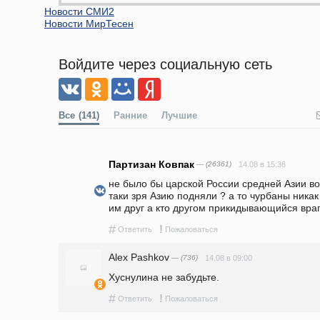
Новости СМИ2
Новости МирТесен
Войдите через социальную сеть
Все
(141)
Ранние
Лучшие
Партизан Ковпак
— (26361)
14.08 в 15:36
не было бы царской России средней Азии во
таки зря Азию подняли ? а то чурбаны никак 
им друг а кто другом прикидывающийся враг.
#
!
Ответить
Пожаловаться
Alex Pashkov
— (736)
14.08 в 09:00
Хуснулина не забудьте.
#
!
Ответить
Пожаловаться