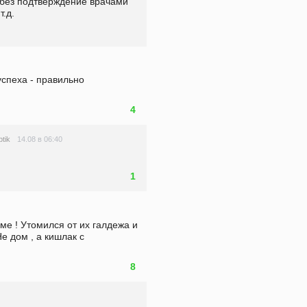
без подтверждение врачами 
.д.
спеха - правильно 
4
14.08 в 06:40
ptik
1
е ! Утомился от их галдежа и 
 дом , а кишлак с 
8