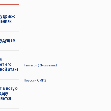
будрис»:
лениях
 будущем
я
ет его
Твиты от @Rusvesna1
ной атаке
Новости СМИ2
т в новую
удару
ляется