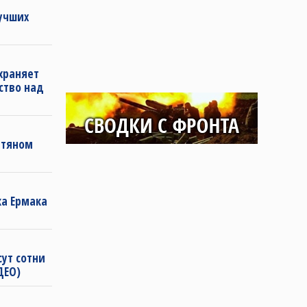
лучших
храняет
ство над
фтяном
ка Ермака
сут сотни
ДЕО)