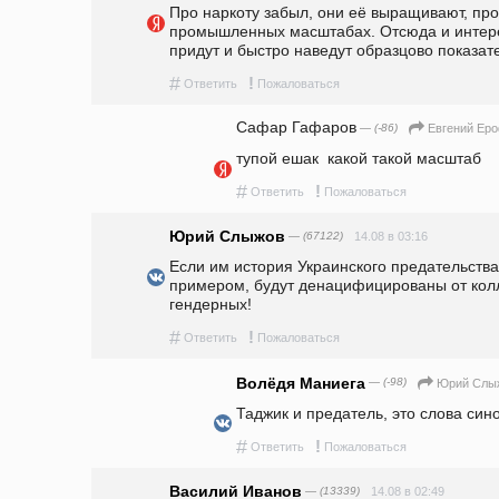
Про наркоту забыл, они её выращивают, про
промышленных масштабах. Отсюда и интере
придут и быстро наведут образцово показат
#
!
Ответить
Пожаловаться
Сафар Гафаров
— (-86)
Евгений Ер
тупой ешак  какой такой масштаб 
#
!
Ответить
Пожаловаться
Юрий Слыжов
— (67122)
14.08 в 03:16
Если им история Украинского предательства 
примером, будут денацифицированы от колл
гендерных!
#
!
Ответить
Пожаловаться
Волёдя Маниега
— (-98)
Юрий Слы
Таджик и предатель, это слова син
#
!
Ответить
Пожаловаться
Василий Иванов
— (13339)
14.08 в 02:49