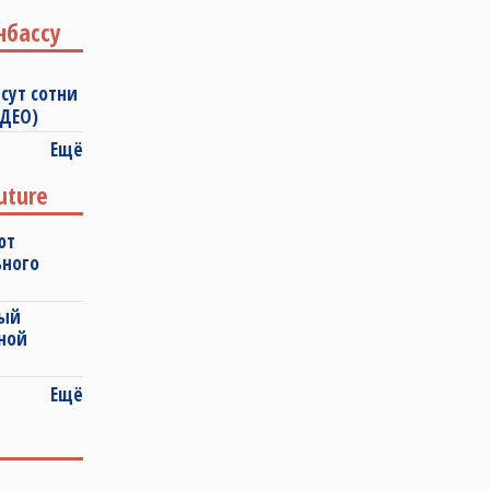
нбассу
сут сотни
ИДЕО)
Ещё
uture
ют
ьного
ный
ной
Ещё