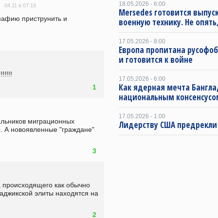
18.05.2026 - 6:00
04.11 в 07:19
Mersedes готовится выпус
мафию приструнить и 
военную технику. Не опять,
17.05.2026 - 8:00
Европа пропитана русофо
и готовится к войне
!!!! 
17.05.2026 - 6:00
Как ядерная мечта Бангла
1
национальным консенсусо
17.05.2026 - 1:00
льников миграционных 
Лидерству США предрекли
 А новоявленные "граждане" 
3
а происходящего как обычно 
аджикской элиты находятся на 
2