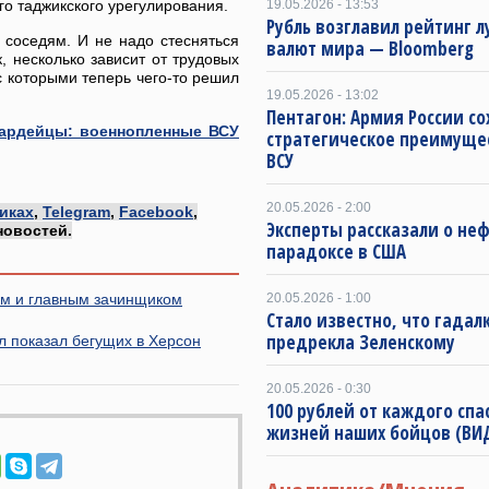
го таджикского урегулирования.
19.05.2026 - 13:53
Рубль возглавил рейтинг 
 соседям. И не надо стесняться
валют мира — Bloomberg
, несколько зависит от трудовых
с которыми теперь чего-то решил
19.05.2026 - 13:02
Пентагон: Армия России со
вардейцы: военнопленные ВСУ
стратегическое преимуще
ВСУ
20.05.2026 - 2:00
иках
,
Telegram
,
Facebook
,
Эксперты рассказали о не
новостей.
парадоксе в США
ом и главным зачинщиком
20.05.2026 - 1:00
Стало известно, что гадал
предрекла Зеленскому
 показал бегущих в Херсон
20.05.2026 - 0:30
100 рублей от каждого спа
жизней наших бойцов (ВИ