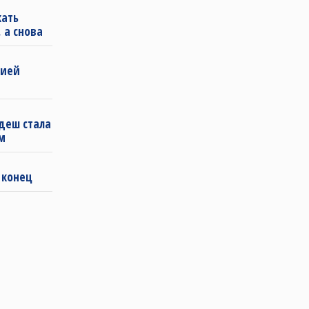
кать
 а снова
бией
деш стала
м
 конец