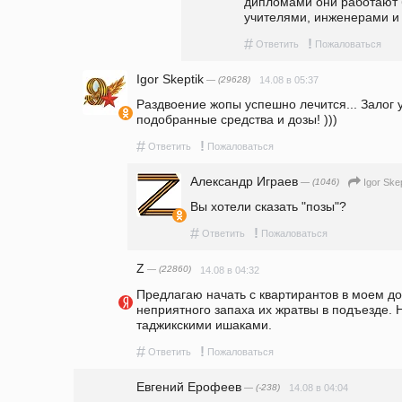
дипломами они работают 
учителями, инженерами и т
#
!
Ответить
Пожаловаться
Igor Skeptik
— (29628)
14.08 в 05:37
Раздвоение жопы успешно лечится... Залог у
подобранные средства и дозы! )))
#
!
Ответить
Пожаловаться
Александр Играев
— (1046)
Igor Ske
Вы хотели сказать "позы"?
#
!
Ответить
Пожаловаться
Z
— (22860)
14.08 в 04:32
Предлагаю начать с квартирантов в моем дом
неприятного запаха их жратвы в подъезде. Не
таджикскими ишаками. 
#
!
Ответить
Пожаловаться
Евгений Ерофеев
— (-238)
14.08 в 04:04