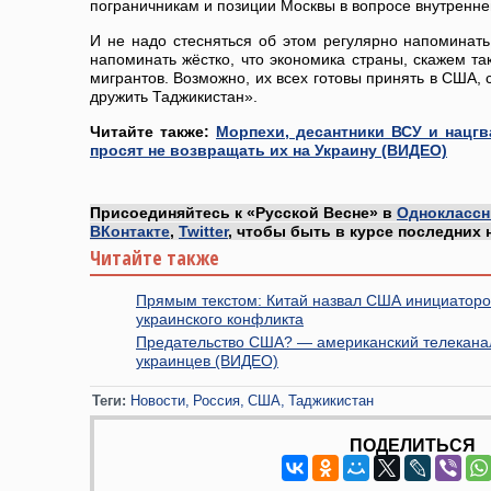
пограничникам и позиции Москвы в вопросе внутренне
И не надо стесняться об этом регулярно напоминать
напоминать жёстко, что экономика страны, скажем так
мигрантов. Возможно, их всех готовы принять в США, 
дружить Таджикистан».
Читайте также:
Морпехи, десантники ВСУ и нацг
просят не возвращать их на Украину (ВИДЕО)
Присоединяйтесь к «Русской Весне» в
Одноклассн
ВКонтакте
,
Twitter
, чтобы быть в курсе последних 
Читайте также
Прямым текстом: Китай назвал США инициатор
украинского конфликта
Предательство США? — американский телеканал
украинцев (ВИДЕО)
Теги:
Новости
Россия
США
Таджикистан
ПОДЕЛИТЬСЯ