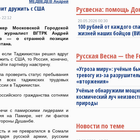
МЕДВЕДЕВ Андрей
Русвесна: помощь До
шит дружить с США
- 22:12
20.05.2026 00:30
100 рублей от каждого спа
икер Московской Городской
жизней наших бойцов (В
 журналист ВГТРК Андрей
ев — о странной позиции
тана.
Русская Весна — the F
 если Таджикистан решил вдруг
жить с США, то Россия, конечно,
йти партнёру навстречу.
«Угроза миру»: учёные бь
тревогу из-за разрушител
ла проверить статус пребывания
и всех таджикских трудовых
«вторжения»
ссии в Таджикистан.
Учёные обнаружили мощ
оссийского гражданства сотнями
космический луч неизвест
природы
тречи с памирскими лидерами и
ция на Памире, нет ли фактов
стороны Душанбе.
Новости по теме
ость и не превратился в Сомали
даря русской армии, русским