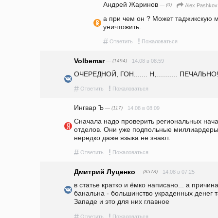
Андрей Жаринов
— (0)
Alex Pashkov
а при чем он ? Может таджикскую 
уничтожить.
#
!
Ответить
Пожаловаться
Volbemar
— (1494)
14.08 в 08:59
ОЧЕРЕДНОЙ, ГОН....... Н,........... ПЕЧАЛЬНО!!!
#
!
Ответить
Пожаловаться
Ингвар Ъ
— (117)
14.08 в 08:09
Сначала надо проверить региональных нача
отделов. Они уже подпольные миллиардеры.
нередко даже языка не знают. 
#
!
Ответить
Пожаловаться
Дмитрий Луценко
— (8578)
14.08 в 07:25
в статье кратко и ёмко написано... а причин
банальна - большинство украденных денег т
Западе и это для них главное
#
!
Ответить
Пожаловаться