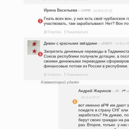
Ирина Васильева
— (1428)
14.08 в 07:22
Гнать всех вон, у них есть своё чурбанское г
участвовать, там зарабатывают. Нет? Вон п
#
!
Ответить
Пожаловаться
Диван с красными звёздами
— (10927)
14.08 в 0
Запретить денежные переводы в Таджикистан
Союза республики получали дотации, а посл
своими денежными переводами сформировал
финансовые потоки из России в республики
#
!
Ответить
Пожаловаться
Комментарий удалён
Андрей Жаринов
— (0)
u
04.11 в 07:17
вот именно вРФ им дают з
поедете в страну СНГ или 
заработать? Не думаю, по
берут своих граждан на раб
раз. Второе, только  у нас