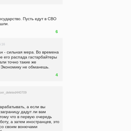
осударство. Пусть едут в СВО 
ошли.
6
6:16
 - сильная мера. Во времена 
е его распада гастарбайтеры 
и точно такие же 
. Экономику не обманешь.
4
ser_deleted440709
арабатывать, а если вы 
заграницу дадут ли вам 
тому что в первую очередь 
оту, а затем иностранцев, это 
 со своим вонючами 