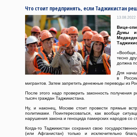
Что стоит предпринять, если Таджикистан ре
13.08.2022 
Вице-сп
Думы и
Медвед
Таджикис
«Вообще,
тесно дру
должна по
Для нача
в Росси
мигрантов. Затем запретить денежные переводы из Ро
После этого надо проверить законность получения р
тысяч граждан Таджикистана.
Ну, и наконец, Москве стоит провести прямые вс
политиками. Поинтересоваться, как вообще ситуа
нарушения закона и геноцида памирских народов со 
Когда-то Таджикистан сохранил свою государственн
(или Афганистан) только и исключительно благо