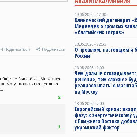
Аналитика/Мнения
19.05.2026 - 17:00
Клинический дегенерат «
Медведев о громких заяв
«балтийских тигров»
18.05.2026 - 22:53
О прошлом, настоящем и
Подписаться
Поделиться
России
18.05.2026 - 8:00
Чем дольше откладываетс
решение, тем сложнее буд
обще не было бы... Может все 
не могут понять кто реально 
реализовывать: о масштаб
..
на Москву
2
18.05.2026 - 7:00
Европейский кризис входи
фазу: к энергетическому 
с Ближнего Востока добав
украинский фактор
1