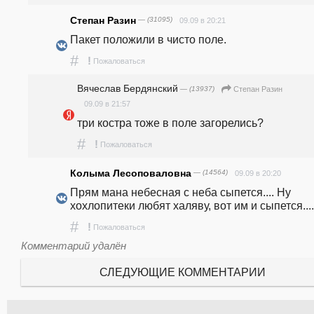
Степан Разин
— (31095)
09.09 в 20:21
Пакет положили в чисто поле.
#
!
Пожаловаться
Вячеслав Бердянский
— (13937)
Степан Разин
09.09 в 21:57
три костра тоже в поле загорелись?
#
!
Пожаловаться
Колыма Лесоповаловна
— (14564)
09.09 в 20:20
Прям мана небесная с неба сыпется.... Ну 
хохлопитеки любят халяву, вот им и сыпется....
#
!
Пожаловаться
Комментарий удалён
СЛЕДУЮЩИЕ КОММЕНТАРИИ