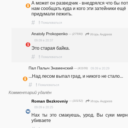
А может он разведчик - внедрялся что бы пот
нам сообщать куда и кого эти затейники ещё 
придумали пежить.
#
!
Пожаловаться
Anatoly Prokopenko
— (27590)
Игорь Андреев
09.09 в 20:37
Это старая байка.
#
!
Пожаловаться
Пал Палыч Знаменский
— (41109)
09.09 в 20:29
...Над лесом выпал град, и никого не стало...
#
!
Пожаловаться
Комментарий удалён
Roman Bezkrovniy
— (10152)
Игорь Андреев
09.09 в 20:25
Нах  ты  это  смакуешь,  урод.  Вы  суки  мирны
убиваете