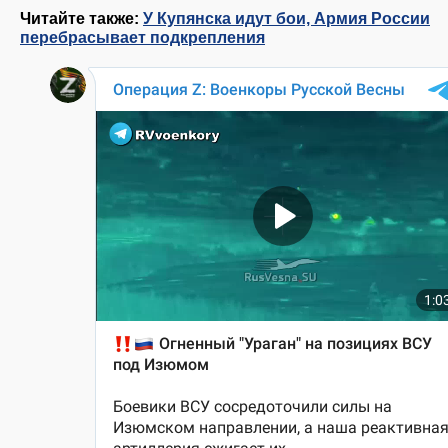
Читайте также:
У Купянска идут бои, Армия России
перебрасывает подкрепления