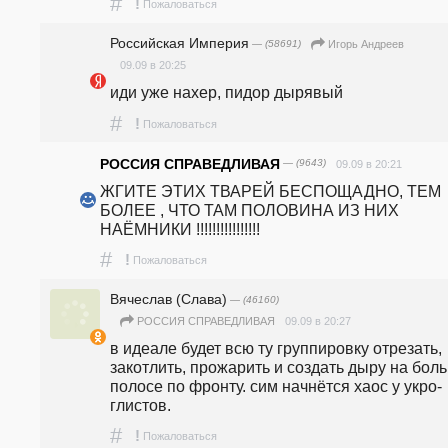
#
!
Пожаловаться
Российская Империя
— (58691)
Игорь Андреев
09.09 в 20:25
иди уже нахер, пидор дырявый
#
!
Пожаловаться
РОССИЯ СПРАВЕДЛИВАЯ
— (9643)
09.09 в 20:21
ЖГИТЕ ЭТИХ ТВАРЕЙ БЕСПОЩАДНО, ТЕМ 
БОЛЕЕ , ЧТО ТАМ ПОЛОВИНА ИЗ НИХ 
НАЁМНИКИ !!!!!!!!!!!!!!!!
#
!
Пожаловаться
Вячеслав (Слава)
— (46160)
09.09 в 20:27
РОССИЯ СПРАВЕДЛИВАЯ
в идеале будет всю ту группировку отрезать, 
закотлить, прожарить и создать дыру на боль
полосе по фронту. сим начнётся хаос у укро-
глистов.
#
!
Пожаловаться