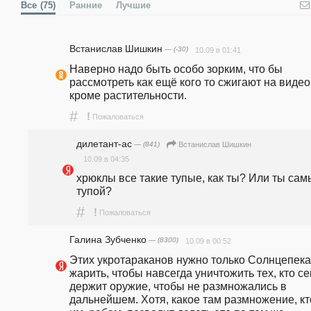
Все
(75)
Ранние
Лучшие
Встанислав Шишкин
— (-30)
10.09 в 01:41
Наверно надо быть особо зорким, что бы 
рассмотреть как ещё кого то сжигают на видео 
кроме растительности. 
#
!
Пожаловаться
дилетант-ас
— (841)
Встанислав Шишкин
10.09 в 04:35
хрюклы все такие тупые, как ты? Или ты сам
тупой?
#
!
Пожаловаться
Галина Зубченко
— (8300)
10.09 в 00:52
Этих укротараканов нужно только Солнцепека
жарить, чтобы навсегда уничтожить тех, кто се
держит оружие, чтобы не размножались в 
дальнейшем. Хотя, какое там размножение, кто