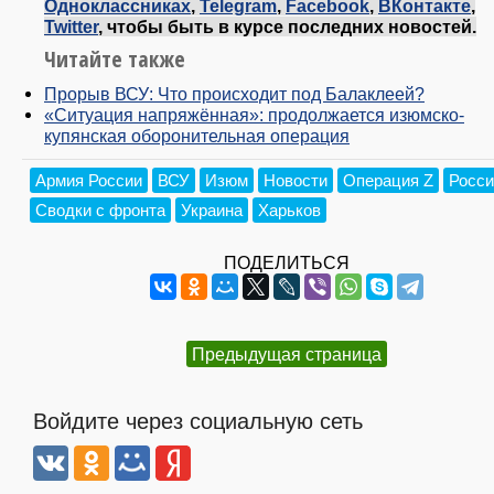
Одноклассниках
,
Telegram
,
Facebook
,
ВКонтакте
,
Twitter
, чтобы быть в курсе последних новостей.
Читайте также
Прорыв ВСУ: Что происходит под Балаклеей?
«Ситуация напряжённая»: продолжается изюмско-
купянская оборонительная операция
Армия России
ВСУ
Изюм
Новости
Операция Z
Росси
Сводки с фронта
Украина
Харьков
ПОДЕЛИТЬСЯ
Предыдущая страница
Войдите через социальную сеть