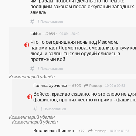
им, рабам, позволит делать это по тем же 
поляцким законам после оккупации западных 
земель
#
!
Пожаловаться
tatitui
— (94603)
09.09 в 20:42
Что то сегодняшняя ночь под Изюмом, 
напоминает Лермонтова, смешались в кучу кон
люди, и залпы тысячи орудий слились в 
протяжный вой
#
!
Пожаловаться
Комментарий удалён
Галина Зубченко
— (8300)
10.09 в 00:53
Ревизор
Войско, красиво сказано, но это слово не для 
фашистов, про них честно и прямо - фашист
#
!
Пожаловаться
Комментарий удалён
Комментарий удалён
Встанислав Шишкин
— (-30)
10.09 в 01:37
Ревизор