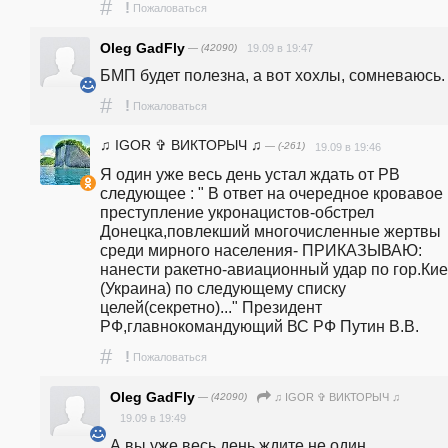
#
!
Пожаловаться
Oleg GadFly
— (42090)
19.09 в 19:47
БМП будет полезна, а вот хохлы, сомневаюсь.
#
!
Пожаловаться
♫ IGOR ✞ ВИКТОРЫЧ ♫
— (-261)
19.09 в 19:46
Я один уже весь день устал ждать от РВ 
следующее : " В ответ на очередное кровавое 
преступление укронацистов-обстрел 
Донецка,повлекший многочисленные жертвы 
среди мирного населения- ПРИКАЗЫВАЮ: 
нанести ракетно-авиационный удар по гор.Кие
(Украина) по следующему списку 
целей(секретно)..." Президент 
РФ,главнокомандующий ВС РФ Путин В.В.
#
!
Пожаловаться
Oleg GadFly
— (42090)
♫ IGOR ✞ ВИКТОРЫЧ ♫
19.09 в 19:49
А вы уже весь день ждите не один.