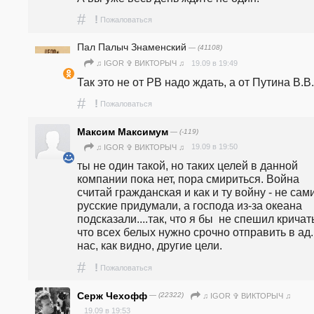
#
!
Пожаловаться
Пал Палыч Знаменский
— (41108)
19.09 в 19:49
♫ IGOR ✞ ВИКТОРЫЧ ♫
Так это не от РВ надо ждать, а от Путина В.В.
#
!
Пожаловаться
Максим Максимум
— (-119)
19.09 в 19:50
♫ IGOR ✞ ВИКТОРЫЧ ♫
ты не один такой, но таких целей в данной 
компании пока нет, пора смириться. Война 
считай гражданская и как и ту войну - не сами
русские придумали, а господа из-за океана 
подсказали....так, что я бы  не спешил кричать
что всех белых нужно срочно отправить в ад...
нас, как видно, другие цели.
#
!
Пожаловаться
Серж Чехофф
— (22322)
♫ IGOR ✞ ВИКТОРЫЧ ♫
19.09 в 19:53