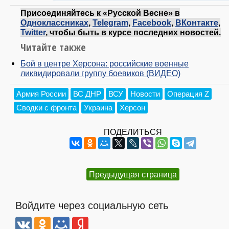
Присоединяйтесь к «Русской Весне» в
Одноклассниках
,
Telegram
,
Facebook
,
ВКонтакте
,
Twitter
, чтобы быть в курсе последних новостей.
Читайте также
Бой в центре Херсона: российские военные
ликвидировали группу боевиков (ВИДЕО)
Армия России
ВС ДНР
ВСУ
Новости
Операция Z
Сводки с фронта
Украина
Херсон
ПОДЕЛИТЬСЯ
Предыдущая страница
Войдите через социальную сеть