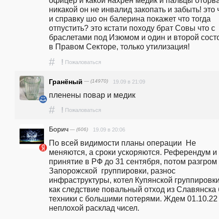
офицер и какой нахрен медик и пальцы оторва
никакой он не инвалид закопать и забыть! это 
и справку шо он балерина покажет что тогда 
отпустить? это кстати походу брат Совы что с 
браслетами под Изюмом и один и второй состо
в Правом Секторе, только утилизация!
#
!
Пожаловаться
Гранёный
— (14970)
19.09 в 21:09
пленены повар и медик
#
!
Пожаловаться
Борич
— (606)
19.09 в 20:06
По всей видимости планы операции  Не 
меняются, а сроки ускоряются. Референдум и 
принятие в РФ до 31 сентября, потом разгром 
Запорожской  группировки, разнос 
инфраструктуры, котел Купянской группировки,
как следствие повальный отход из Славянска б
техники с большими потерями. Ждем 01.10.22 
неплохой расклад чисел.