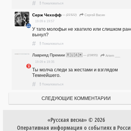
#
!
Пожаловаться
Серж Чехофф
— (22322)
Сергей Васин
19.09 в 19:57
У тато молофьи не хватило или слишком рано
вынул?
#
!
Пожаловаться
Лаврияд Премии 🇷🇺🇦🇲
— (23855)
Artem ___
19.09 в 19:35
Ты молча следи за жестами и взглядом 
Темнейшего. 
#
!
Пожаловаться
СЛЕДУЮЩИЕ КОММЕНТАРИИ
«Русская весна» © 2026
Оперативная информация о событиях в Росси