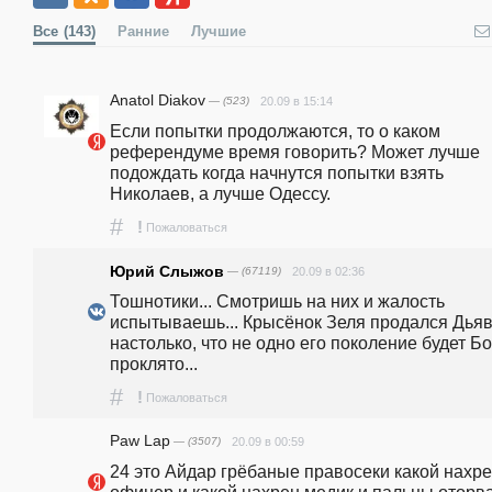
Все
(143)
Ранние
Лучшие
Anatol Diakov
— (523)
20.09 в 15:14
Если попытки продолжаются, то о каком 
референдуме время говорить? Может лучше 
подождать когда начнутся попытки взять 
Николаев, а лучше Одессу.   
#
!
Пожаловаться
Юрий Слыжов
— (67119)
20.09 в 02:36
Тошнотики... Смотришь на них и жалость 
испытываешь... Крысёнок Зеля продался Дьяв
настолько, что не одно его поколение будет Бо
проклято...
#
!
Пожаловаться
Paw Lap
— (3507)
20.09 в 00:59
24 это Айдар грёбаные правосеки какой нахре