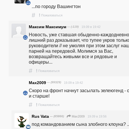
...по городу Вашингтон
#
!
Пожаловаться
Максим Максимум
— (-119)
19.09 в 19:42
Новость, уже ставшая обыденно-каждодневной
лишний раз доказывает, что тупее укров только
руководители // не умоляя при этом заслуг наш
парней на передовой. Молимся за Вас, 
возвращайтесь живыми все и рядовые и 
офицеры...
#
!
Пожаловаться
Max2009
— (99329)
19.09 в 19:42
Скоро на фронт начнут засылать зелеюгенд - о
и старше!
#
!
Пожаловаться
Rus Vata
— (65866)
19.09 в 19:56
Max2009
под командованием сына злобного клоуна? ..