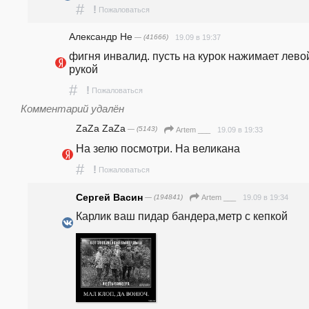
#
!
Пожаловаться
Александр Не
— (41666)
19.09 в 19:37
фигня инвалид. пусть на курок нажимает левой
рукой
#
!
Пожаловаться
Комментарий удалён
ZaZa ZaZa
— (5143)
19.09 в 19:33
Artem ___
На зелю посмотри. На великана
#
!
Пожаловаться
Сергей Васин
— (194841)
19.09 в 19:34
Artem ___
Карлик ваш пидар бандера,метр с кепкой