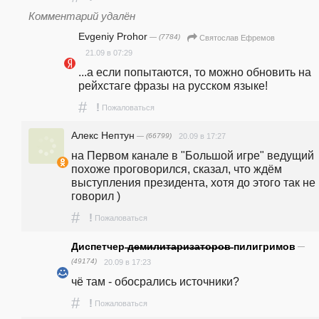
Комментарий удалён
Evgeniy Prohor
— (7784)
Святослав Ефремов
21.09 в 07:29
...а если попытаются, то можно обновить на 
рейхстаге фразы на русском языке!
#
!
Пожаловаться
Алекс Нептун
— (66799)
20.09 в 17:27
на Первом канале в "Большой игре" ведущий 
похоже проговорился, сказал, что ждём 
выступления президента, хотя до этого так не 
говорил )
#
!
Пожаловаться
Диспетчер ̶д̶е̶м̶и̶л̶и̶т̶а̶р̶и̶з̶а̶т̶о̶р̶о̶в̶ пилигримов
—
(49174)
20.09 в 17:23
чё там - обосрались источники?
#
!
Пожаловаться