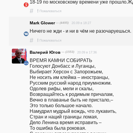
18-19 по московскому времени уже прошло.Ж
#
!
Пожаловаться
Mark Glower
— (4495)
20.09 в 18:27
Ничего не жди - и ни в чём не разочаруешься.
#
!
Пожаловаться
Валерий Югов
— (1553)
20.09 в 17:36
ВРЕМЯ КАМНИ СОБИРАТЬ                                                                                            
Голосуют Донбасс и Луганцы,                                                                                       
Выбирает Херсон с Запорожьем,                                                                                   
Не носить им клейма – иностранцы,                                                                                       
Русским русский народ приумножим.                                                                                                                                                                                                                         
Одолев рифы, мели и скалы,                                                                                   
Возвращайтесь к родимым причалам,                                                                                                                                                                                  
Вечно в плаванье быть не пристало,–                                                                              
Это только большое начало.                                                                                                                                                                                                                                  
Намудрил мудрый вождь, что лукавить,                                                                 
Стран и наций границы ломая,                                                                                                                                                                                                                                                    
Дело Ленина время исправить –                                                                                                                                                                                                                                                
То ошибка была роковая.                                                                                                                                                                                                                                                                                                                        