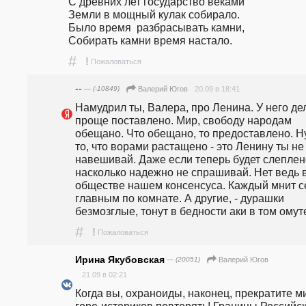
С древних лет государство веками                                                                                     
Земли в мощный кулак собирало.                                                                                                                                                                       
Было время  разбрасывать камни,                                                                                  
Собирать камни время настало. 
#
!
Пожаловаться
--
— (-10849)
20.09 в 18:41
Валерий Югов
Намудрил ты, Валера, про Ленина. У него дел
проще поставлено. Мир, свободу народам 
обещано. Что обещано, то предоставлено. Ну
то, что ворами растащено - это Ленину ты не 
навешивай. Даже если теперь будет слеплено
насколько надежно не спрашивай. Нет ведь в
обществе нашем консенсуса. Каждый мнит се
главным по комнате. А другие, - дурашки 
безмозглые, тонут в бедности аки в том омут
#
!
Пожаловаться
Ирина Якубовская
— (20051)
Валерий Югов
21.09 в 02:21
Когда вы, охраноиды, наконец, прекратите м
горе-историков повторять! Границы Российск