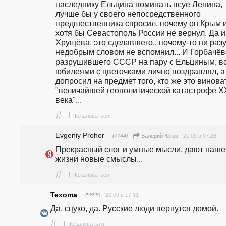
наследнику Ельцина поминать всуе Ленина, 
лучше бы у своего непосредственного 
предшественника спросил, почему он Крым и
хотя бы Севастополь России не вернул. Да и 
Хрущёва, это сделавшего., почему-то ни разу
недобрым словом не вспомнил... И Горбачёва
разрушившего СССР на пару с Ельциным, всё
юбилеями с цветочками лично поздравлял, а 
допросил на предмет того, кто же это виноват
"величайшей геополитической катастрофе ХХ
века"... 
#
!
Пожаловаться
Evgeniy Prohor
— (7784)
21.09 в 07:26
Валерий Югов
Прекрасный слог и умные мысли, дают нашей
жизни новые смыслы...
#
!
Пожаловаться
Texoma
— (9898)
20.09 в 17:31
Да, сцуко, да. Русские люди вернутся домой.
#
!
Пожаловаться