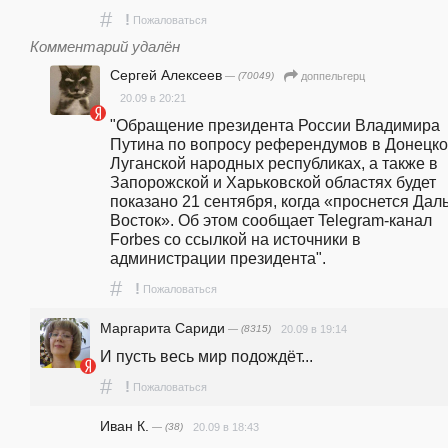
#
!
Пожаловаться
Комментарий удалён
Сергей Алексеев
— (70049)
доппельгерц
20.09 в 20:21
"Обращение президента России Владимира 
Путина по вопросу референдумов в Донецкой
Луганской народных республиках, а также в 
Запорожской и Харьковской областях будет 
показано 21 сентября, когда «проснется Даль
Восток». Об этом сообщает Telegram-канал 
Forbes со ссылкой на источники в 
администрации президента".
#
!
Пожаловаться
Маргарита Сариди
— (8315)
20.09 в 19:14
И пусть весь мир подождёт...
#
!
Пожаловаться
Иван К.
— (38)
20.09 в 18:43