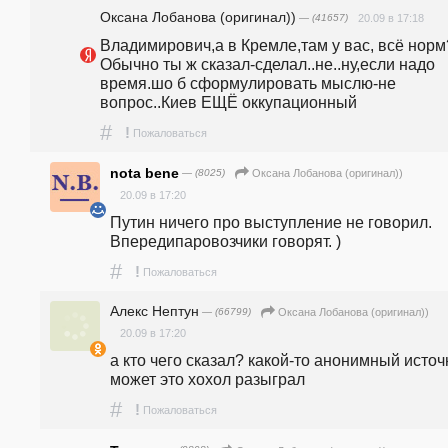
Оксана Лобанова (оригинал))
— (41657)
20.09 в 17:18
Владимирович,а в Кремле,там у вас, всё норм?
Обычно ты ж сказал-сделал..не..ну,если надо 
время.шо б сформулировать мыслю-не 
вопрос..Киев ЕЩЁ оккупационный  
#
!
Пожаловаться
nota bene
— (8025)
Оксана Лобанова (оригинал))
20.09 в 17:20
Путин ничего про выступление не говорил. 
Впередипаровозчики говорят. )
#
!
Пожаловаться
Алекс Нептун
— (66799)
Оксана Лобанова (оригинал))
20.09 в 17:20
а кто чего сказал? какой-то анонимный источ
может это хохол разыграл
#
!
Пожаловаться