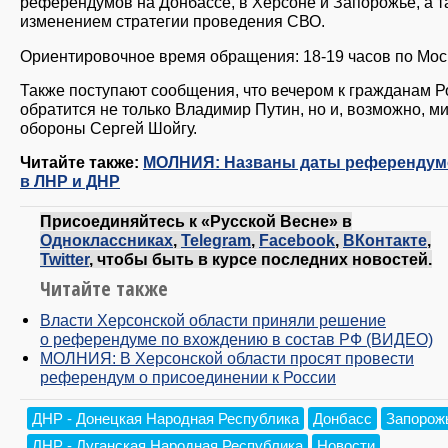
референдумов на Донбассе, в Херсоне и Запорожье, а т
изменением стратегии проведения СВО.
Ориентировочное время обращения: 18-19 часов по Мос
Также поступают сообщения, что вечером к гражданам Р
обратится не только Владимир Путин, но и, возможно, м
обороны Сергей Шойгу.
Читайте также:
МОЛНИЯ: Названы даты референдум
в ЛНР и ДНР
Присоединяйтесь к «Русской Весне» в
Одноклассниках
,
Telegram
,
Facebook
,
ВКонтакте
,
Twitter
, чтобы быть в курсе последних новостей.
Читайте также
Власти Херсонской области приняли решение
о референдуме по вхождению в состав РФ (ВИДЕО)
МОЛНИЯ: В Херсонской области просят провести
референдум о присоединении к России
ДНР - Донецкая Народная Республика
Донбасс
Запорож
ЛНР - Луганская Народная Республика
Новости