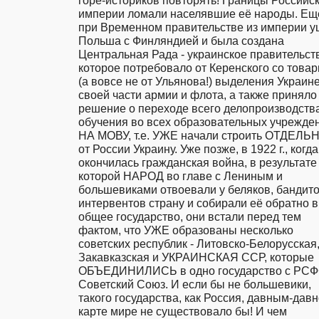
империи ломали населявшие её народы. Ещё
при Временном правительстве из империи у
Польша с Финляндией и была создана 
Центральная Рада - украинское правительств
которое потребовало от Керенского со товар
(а вовсе не от Ульянова!) выделения Украине
своей части армии и флота, а также приняло 
решение о переходе всего делопроизводства
обучения во всех образовательных учрежден
НА МОВУ, т.е. УЖЕ начали строить ОТДЕЛЬ
от России Украину. Уже позже, в 1922 г., когда 
окончилась гражданская война, в результате 
которой НАРОД во главе с Лениным и 
большевиками отвоевали у беляков, бандитов
интервентов страну и собирали её обратно в 
общее государство, они встали перед тем 
фактом, что УЖЕ образованы несколько 
советских республик - Литовско-Белорусская,
Закавказская и УКРАИНСКАЯ ССР, которые 
ОБЪЕДИНИЛИСЬ в одно государство с РСФС
Советский Союз. И если бы не большевики, 
такого государства, как Россия, давным-давно
карте мире не существовало бы! И чем 