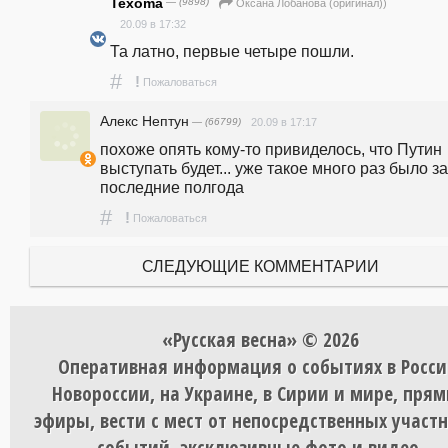
Texoma
— (9898)
Оксана Лобанова (оригинал))
20.09 в 17:32
Та латно, первые четыре пошли.
#
!
Пожаловаться
Алекс Нептун
— (66799)
20.09 в 17:17
похоже опять кому-то привиделось, что Путин 
выступать будет... уже такое много раз было за 
последние полгода
#
!
Пожаловаться
СЛЕДУЮЩИЕ КОММЕНТАРИИ
«Русская весна» © 2026
Оперативная информация о событиях в Росси
Новороссии, на Украине, в Сирии и мире, пря
эфиры, вести с мест от непосредственных участ
событий, эксклюзивные фото и видео.