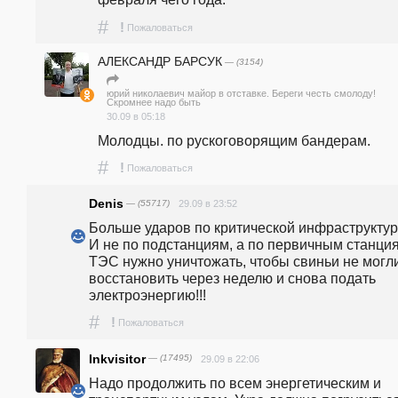
#
!
Пожаловаться
АЛЕКСАНДР БАРСУК
— (3154)
юрий николаевич майор в отставке. Береги честь смолоду!
Скромнее надо быть
30.09 в 05:18
Молодцы. по рускоговорящим бандерам.
#
!
Пожаловаться
Denis
— (55717)
29.09 в 23:52
Больше ударов по критической инфраструктуре!
И не по подстанциям, а по первичным станция
ТЭС нужно уничтожать, чтобы свиньи не могли
восстановить через неделю и снова подать 
электроэнергию!!!
#
!
Пожаловаться
Inkvisitor
— (17495)
29.09 в 22:06
Надо продолжить по всем энергетическим и 