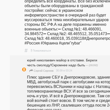
определить все координаты. Все без исключен
объекты были оборудованы в гражданской 
постройке: сейчас в украинском 
информпространстве в очередной раз будет 
муссироваться тема неизбирательных ударов с
стороны ВС РФ.А на деле поражены именно 
военные объекты:➖ Склад №1: 48.466091, 
34.984572➖ Склад №2: 48.465512, 35.051473➖ 
Склад №3: 48.460018, 35.039118#Днепропетро
#Россия #Украина #цели"rybar"
#
!
Пожаловаться
юрий николаевич майор в отставке. Береги
честь смолоду!Скромнее надо быть
— (16192)
30.09 в 03:24
Сергей Сергеев
Плюс здание СБУ в Днепрожидовске, здание 
МВД, автобусный парк с автобусами на котор
перевозились ВСУшники и нацгады с Натовцам
топливохранилище ВСУ. И все за сегодняшн
ночь и утро. И всё в Днепрожидовске. Там се
вой волчий стоит вовсю. В том числе и среди 
бешенцев из ЛНР, сваливших оттуда после 24
февраля чего года.