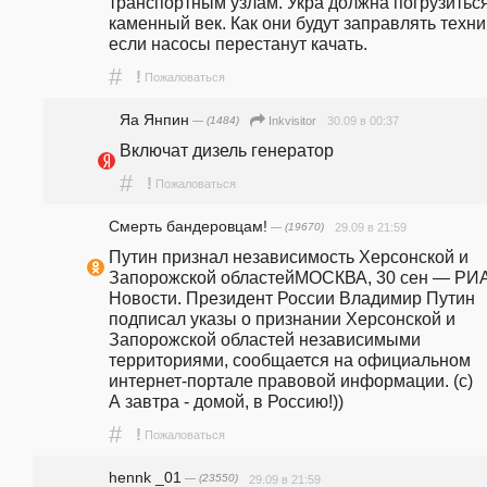
транспортным узлам. Укра должна погрузиться
каменный век. Как они будут заправлять техник
если насосы перестанут качать.
#
!
Пожаловаться
Яа Янпин
— (1484)
30.09 в 00:37
Inkvisitor
Включат дизель генератор
#
!
Пожаловаться
Смерть бандеровцам!
— (19670)
29.09 в 21:59
Путин признал независимость Херсонской и 
Запорожской областейМОСКВА, 30 сен — РИА
Новости. Президент России Владимир Путин 
подписал указы о признании Херсонской и 
Запорожской областей независимыми 
территориями, сообщается на официальном 
интернет-портале правовой информации. (c)                  
А завтра - домой, в Россию!))
#
!
Пожаловаться
hennk _01
— (23550)
29.09 в 21:59