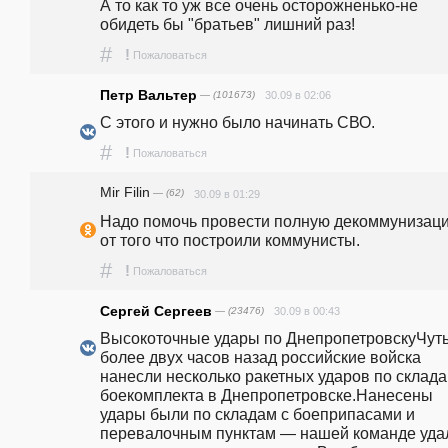
А то как то уж все очень осторожненько-не 
обидеть бы "братьев" лишний раз!
#
!
Пожаловаться
Петр Вальтер
— (101673)
30.09 в 02:06
С этого и нужно было начинать СВО.
#
!
Пожаловаться
Mir Filin
— (62)
30.09 в 01:29
Надо помочь провести полную декоммунизаци
от того что построили коммунисты.
#
!
Пожаловаться
Сергей Сергеев
— (23476)
30.09 в 00:43
Высокоточные удары по ДнепропетровскуЧуть
более двух часов назад российские войска 
нанесли несколько ракетных ударов по склада
боекомплекта в Днепропетровске.Нанесены 
удары были по складам с боеприпасами и 
перевалочным пунктам — нашей команде удал