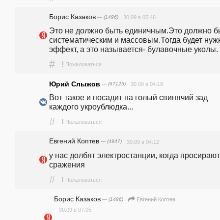
Борис Казаков
— (1496)
30.09 в 05:46
Это не должно быть единичным.Это должно бы
систематическим и массовым.Тогда будет нуж
эффект, а это называется- булавочные уколы.
#
!
Пожаловаться
Юрий Слыжов
— (67125)
30.09 в 04:18
Вот такое и посадит на голый свинячий зад 
каждого укроублюдка...
#
!
Пожаловаться
Евгений Коптев
— (4947)
30.09 в 04:12
у нас долбят электростанции, когда просирают 
сражения
#
!
Пожаловаться
Борис Казаков
— (1496)
Евгений Коптев
30.09 в 07:05