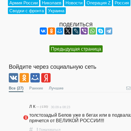
Армия России
Николаев
Новости
Операция Z
Россия
Сводки с фронта
Украина
ПОДЕЛИТЬСЯ
Предыдущая страница
Войдите через социальную сеть
Все
(27)
Ранние
Лучшие
Л К
— (-130)
30.09 в 08:23
толстозадый Белов уже в бегах или в подвалах
прячется от ВЕЛИКОЙ РОССИИ!!!
#
!
Пожаловаться