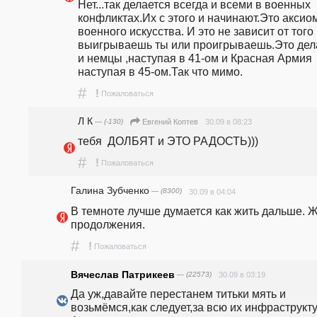
Нет...так делается всегда и всеми в военных 
конфликтах.Их с этого и начинают.Это аксиом
военного искусства. И это не зависит от того 
выигрываешь ты или проигрываешь.Это дела
и немцы ,наступая в 41-ом и Красная Армия 
наступая в 45-ом.Так что мимо.
#
!
Пожаловаться
Л К
— (-130)
30.09 в 08:23
Евгений Коптев
тебя  ДОЛБЯТ и ЭТО РАДОСТЬ)))
#
!
Пожаловаться
Галина Зубченко
— (8300)
30.09 в 04:04
В темноте лучше думается как жить дальше. Ж
продолжения.
#
!
Пожаловаться
Вячеслав Патрикеев
— (22573)
30.09 в 03:19
Да уж,давайте перестанем титьки мять и 
возьмёмся,как следует,за всю их инфраструкту