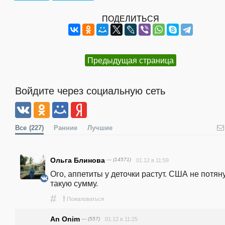
ПОДЕЛИТЬСЯ
Предыдущая страница
Войдите через социальную сеть
Все
(227)
Ранние
Лучшие
Ольга Блинова
— (14571)
01.12 в 11:59
Ого, аппетиты у деточки растут. США не потяну
такую сумму.
#
!
Пожаловаться
An Onim
— (557)
01.12 в 11:25