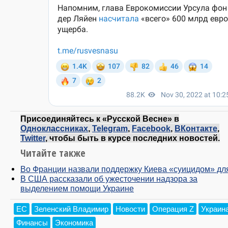
Присоединяйтесь к «Русской Весне» в
Одноклассниках
,
Telegram
,
Facebook
,
ВКонтакте
,
Twitter
, чтобы быть в курсе последних новостей.
Читайте также
Во Франции назвали поддержку Киева «суицидом» дл
В США рассказали об ужесточении надзора за
выделением помощи Украине
ЕС
Зеленский Владимир
Новости
Операция Z
Украин
Финансы
Экономика