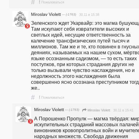
#
!
Пожаловаться
Miroslav Violett
— (-1763)
30.11 в 15:38
Зеленского ждет Укарвайр: это магма бушующа
Там искупают себя извратители высоких и 
светлых идей, несущие ответственность за 
калечение трансфизических путей тысяч и 
миллионов. Там же и те, кто повинен в гнусных
деяниях, называемых на нашем сухом, мёртво
языке осознанным садизмом, — то есть таких 
поступков, при которых страдания других не 
только вызывали чувство наслаждения, но и 
недолжность этого наслаждения была 
совершенно ясно осознана преступником тогда
же..
#
!
Пожаловаться
Miroslav Violett
— (-1763)
30.11 в 15:41
Miroslav Violett
А Порошенко Пропулк — магма твёрдая: мир
искупительных страданий массовых палачей,
виновников кровопролитных войн и мучителе
народных множеств. Свобода движения 