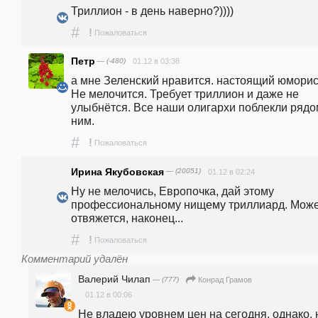
Триллион - в день наверно?))))
#
!
Пожаловаться
Петр
— (-480)
01.12 в 03:38
а мне Зеленский нравится. настоящий юморист
Не мелочится. Требует триллион и даже не 
улыбнётся. Все наши олигархи поблекли рядом
ним.
#
!
Пожаловаться
Ирина Якубовская
— (20051)
01.12 в 02:24
Ну не мелочись, Европочка, дай этому 
профессиональному нищему триллиард. Может
отвяжется, наконец...
#
!
Пожаловаться
Комментарий удалён
Валерий Чилап
— (777)
Конрад Грамов
01.12 в 00:06
Не владею уровнем цен на сегодня, однако, н