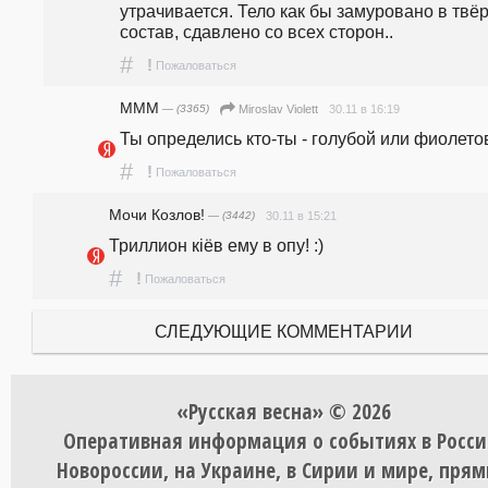
утрачивается. Тело как бы замуровано в твёр
состав, сдавлено со всех сторон..
#
!
Пожаловаться
MMM
— (3365)
30.11 в 16:19
Miroslav Violett
Ты определись кто-ты - голубой или фиолето
#
!
Пожаловаться
Мочи Козлов!
— (3442)
30.11 в 15:21
Триллион кiёв ему в опу! :)
#
!
Пожаловаться
СЛЕДУЮЩИЕ КОММЕНТАРИИ
«Русская весна» © 2026
Оперативная информация о событиях в Росси
Новороссии, на Украине, в Сирии и мире, пря