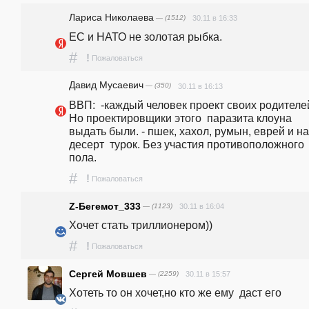
Лариса Николаева
— (1512)
30.11 в 16:33
ЕС и НАТО не золотая рыбка.
#
!
Пожаловаться
Давид Мусаевич
— (350)
30.11 в 16:13
ВВП:  -каждый человек проект своих родителей. 
Но проектировщики этого  паразита клоуна 
выдать были. - пшек, хахол, румын, еврей и на 
десерт  турок. Без участия противоположного 
пола.
#
!
Пожаловаться
Z-Бегемот_333
— (1123)
30.11 в 16:04
Хочет стать триллионером))
#
!
Пожаловаться
Сергей Мовшев
— (2259)
30.11 в 15:57
Хотеть то он хочет,но кто же ему  даст его 