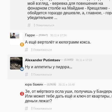
мой взгляд, - веревка для повешения на 
фонарном столбе на Майдане - Крещатике - 
обойдется гораздо дешевле, а, главное, - гор
убедительнее ...
#
!
Пожаловаться
Гарри
— (53847)
30.11 в 17:34
А ещё вертолёт и килограмм кокса.
#
!
Пожаловаться
Alexander Putimtsev
— (11445)
30.11 в 17:22
Ну и аппетиты у пидора...
#
!
Пожаловаться
юра бажин
— (12928)
30.11 в 16:48
Зе, от мёртвого осла уши, получишь у Бандеры
Или может тебе дать ещё и ключ от квартиры, г
деньги лежат?
#
!
Пожаловаться