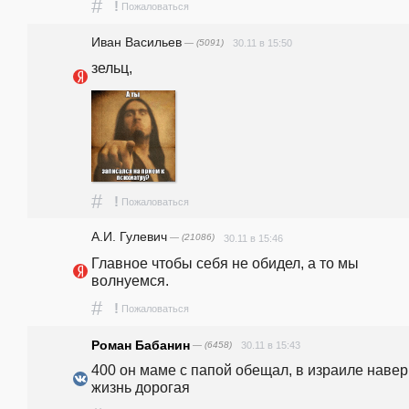
#
!
Пожаловаться
Иван Васильев
— (5091)
30.11 в 15:50
зельц,
#
!
Пожаловаться
А.И. Гулевич
— (21086)
30.11 в 15:46
Главное чтобы себя не обидел, а то мы 
волнуемся.
#
!
Пожаловаться
Роман Бабанин
— (6458)
30.11 в 15:43
400 он маме с папой обещал, в израиле навер
жизнь дорогая 