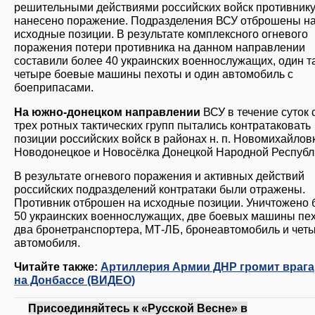
решительными действиями российских войск противник
нанесено поражение. Подразделения ВСУ отброшены н
исходные позиции. В результате комплексного огневого
поражения потери противника на данном направлении
составили более 40 украинских военнослужащих, один та
четыре боевые машины пехоты и один автомобиль с
боеприпасами.
На южно-донецком направлении
ВСУ в течение суток
трех ротных тактических групп пытались контратаковать
позиции российских войск в районах н. п. Новомихайлов
Новодонецкое и Новосёлка Донецкой Народной Республ
В результате огневого поражения и активных действий
российских подразделений контратаки были отражены.
Противник отброшен на исходные позиции. Уничтожено 
50 украинских военнослужащих, две боевых машины пе
два бронетранспортера, МТ-ЛБ, бронеавтомобиль и чет
автомобиля.
Читайте также:
Артиллерия Армии ДНР громит врага
на Донбассе (ВИДЕО)
Присоединяйтесь к «Русской Весне» в