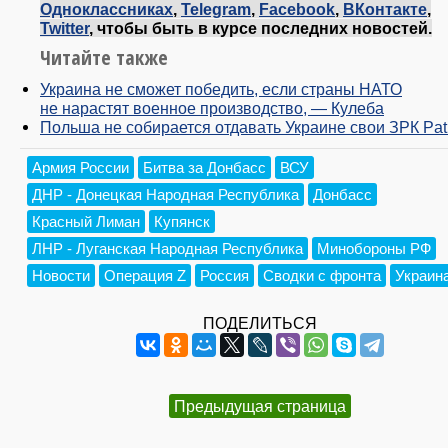
Одноклассниках
,
Telegram
,
Facebook
,
ВКонтакте
,
Twitter
, чтобы быть в курсе последних новостей.
Читайте также
Украина не сможет победить, если страны НАТО
не нарастят военное производство, — Кулеба
Польша не собирается отдавать Украине свои ЗРК Patr
Армия России
Битва за Донбасс
ВСУ
ДНР - Донецкая Народная Республика
Донбасс
Красный Лиман
Купянск
ЛНР - Луганская Народная Республика
Минобороны РФ
Новости
Операция Z
Россия
Сводки с фронта
Украин
ПОДЕЛИТЬСЯ
Предыдущая страница