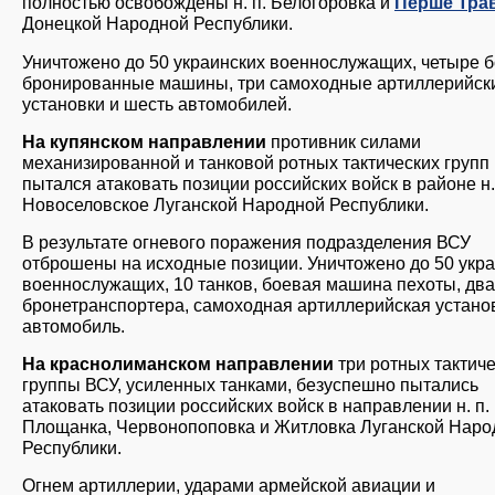
полностью освобождены н. п. Белогоровка и
Перше Тра
Донецкой Народной Республики.
Уничтожено до 50 украинских военнослужащих, четыре 
бронированные машины, три самоходные артиллерийск
установки и шесть автомобилей.
На купянском направлении
противник силами
механизированной и танковой ротных тактических групп
пытался атаковать позиции российских войск в районе н.
Новоселовское Луганской Народной Республики.
В результате огневого поражения подразделения ВСУ
отброшены на исходные позиции. Уничтожено до 50 укр
военнослужащих, 10 танков, боевая машина пехоты, два
бронетранспортера, самоходная артиллерийская устано
автомобиль.
На краснолиманском направлении
три ротных тактич
группы ВСУ, усиленных танками, безуспешно пытались
атаковать позиции российских войск в направлении н. п.
Площанка, Червонопоповка и Житловка Луганской Наро
Республики.
Огнем артиллерии, ударами армейской авиации и