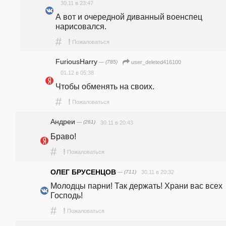
30.11 в 23:47
А вот и очередной диванный военспец 
нарисовался.
#
!
Пожаловаться
FuriousHarry
— (785)
user_deleted416100
01.12 в 05:38
Чтобы обменять на своих.
#
!
Пожаловаться
Андрeи
— (261)
30.11 в 20:43
Браво!
#
!
Пожаловаться
ОЛЕГ БРУСЕНЦОВ
— (711)
30.11 в 20:32
Молодцы парни! Так держать! Храни вас всех 
Господь!
#
!
Пожаловаться