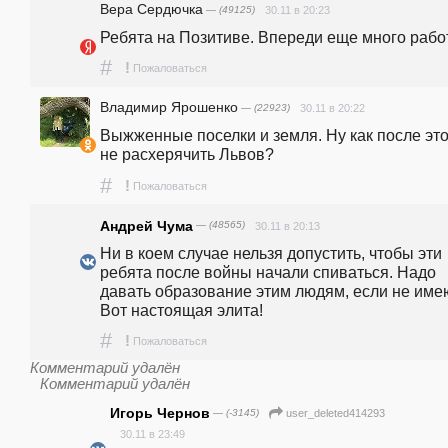
Вера Сердючка
— (49125)
30.11 в 20:23
Ребята на Позитиве. Впереди еще много рабо
#
!
Пожаловаться
Владимир Ярошенко
— (22923)
30.11 в 20:22
Выжженные поселки и земля. Ну как после это
не расхерячить Львов?
#
!
Пожаловаться
Андрей Чума
— (48565)
30.11 в 20:13
Ни в коем случае нельзя допустить, чтобы эти 
ребята после войны начали спиваться. Надо 
давать образование этим людям, если не имею
Вот настоящая элита!
#
!
Пожаловаться
Комментарий удалён
Комментарий удалён
Игорь Чернов
— (-3145)
user_deleted414293
30.11 в 23:49