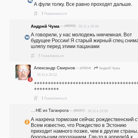
А фули толку. Все равно проходят дальше.
#
!
Пожаловаться
Андрей Чума
— (48565)
30.11 в 20:00
А говорили, у нас молодежь никчемная. Вот 
будущее России! Я старый жирный спец снима
шляпу перед этими пацанами 
#
!
Пожаловаться
Александр Смирнов
— (20824)
Андрей Чума
30.11 в 20:12
+++++++++++++++++++++++++++++++++++++
+++++++++
#
!
Пожаловаться
....НЕ из Таганрога
— (66297)
30.11 в 19:59
А нахрена тормозам сейчас рождественский ст
Всем известно, что Рождество в Эстонию 
приходит намного позже, чем в другие страны.
бооольшим опозданием. Где-то в апреле!А к 