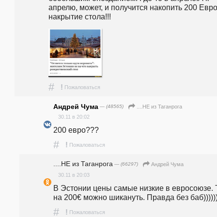
апрелю, может, и получится накопить 200 Евро 
накрытие стола!!!
#
!
Пожаловаться
Андрей Чума
— (48565)
....НЕ из Таганрога
30.11 в 20:02
200 евро???
#
!
Пожаловаться
....НЕ из Таганрога
— (66297)
Андрей Чума
30.11 в 20:03
В Эстонии цены самые низкие в евросоюзе. 
на 200€ можно шикануть. Правда без баб)))))))
#
!
Пожаловаться