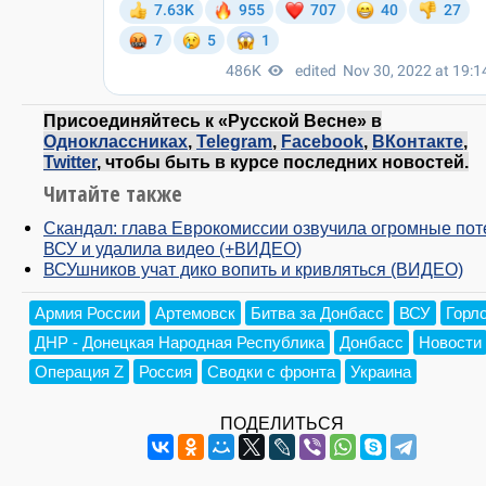
Присоединяйтесь к «Русской Весне» в
Одноклассниках
,
Telegram
,
Facebook
,
ВКонтакте
,
Twitter
, чтобы быть в курсе последних новостей.
Читайте также
Скандал: глава Еврокомиссии озвучила огромные пот
ВСУ и удалила видео (+ВИДЕО)
ВСУшников учат дико вопить и кривляться (ВИДЕО)
Армия России
Артемовск
Битва за Донбасс
ВСУ
Горл
ДНР - Донецкая Народная Республика
Донбасс
Новости
Операция Z
Россия
Сводки с фронта
Украина
ПОДЕЛИТЬСЯ