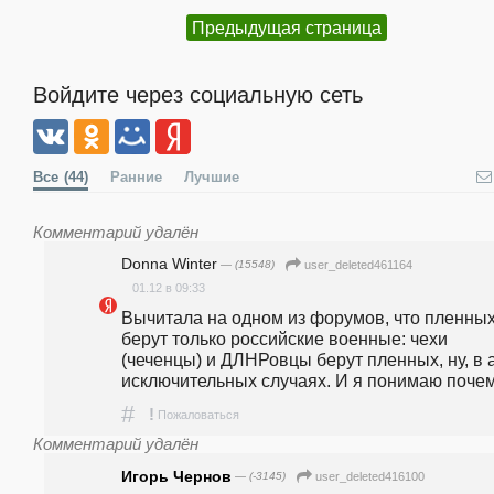
Предыдущая страница
Войдите через социальную сеть
Все
(44)
Ранние
Лучшие
Комментарий удалён
Donna Winter
— (15548)
user_deleted461164
01.12 в 09:33
Вычитала на одном из форумов, что пленных
берут только российские военные: чехи 
(чеченцы) и ДЛНРовцы берут пленных, ну, в а
исключительных случаях. И я понимаю почему
#
!
Пожаловаться
Комментарий удалён
Игорь Чернов
— (-3145)
user_deleted416100