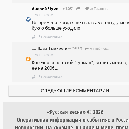
Андрей Чума
— (48565)
....НЕ из Таганрога
30.11 в 20:05
Во времена, когда я не гнал самогонку, у меня
бухло больше уходило 
#
!
Пожаловаться
....НЕ из Таганрога
— (66297)
Андрей Чума
30.11 в 20:07
Конечно, я не такой "гурман", выпить можно, 
не на 200€...
#
!
Пожаловаться
СЛЕДУЮЩИЕ КОММЕНТАРИИ
«Русская весна» © 2026
Оперативная информация о событиях в Росси
Новороссии, на Украине, в Сирии и мире, пря