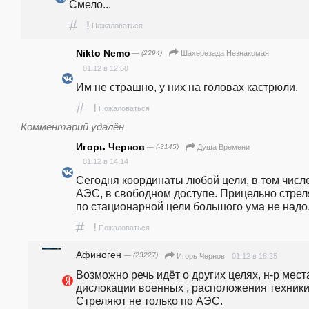
Смело...
#
!
Пожаловаться
Nikto Nemo
— (2294)
Шахерезада Незнакомая
01.12 в 12:58
Им не страшно, у них на головах кастрюли.
#
!
Пожаловаться
Комментарий удалён
Игорь Чернов
— (-3145)
Душа Времени
01.12 в 14:14
Сегодня координаты любой цели, в том числе
АЭС, в свободном доступе. Прицельно стреля
по стационарной цели большого ума не надо
#
!
Пожаловаться
Афиноген
— (23227)
01.12 в 18:25
Игорь Чернов
Возможно речь идёт о других целях, н-р места
дислокации военных , расположения техники.
Стреляют не только по АЭС.