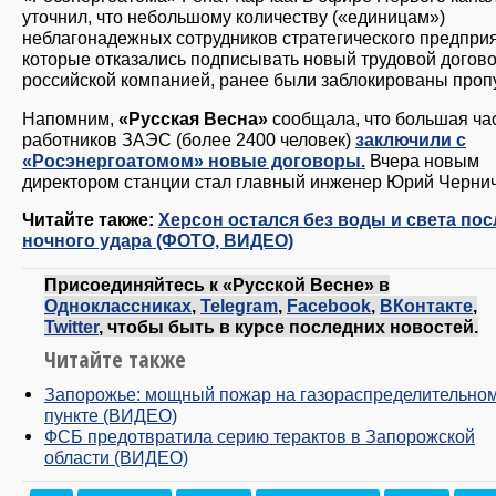
уточнил, что небольшому количеству («единицам»)
неблагонадежных сотрудников стратегического предприя
которые отказались подписывать новый трудовой догово
российской компанией, ранее были заблокированы проп
Напомним,
«Русская Весна»
сообщала, что большая ча
работников ЗАЭС (более 2400 человек)
заключили с
«‎Росэнергоатомом» новые договоры.
Вчера новым
директором станции стал главный инженер Юрий Чернич
Читайте также:
Херсон остался без воды и света пос
ночного удара (ФОТО, ВИДЕО)
Присоединяйтесь к «Русской Весне» в
Одноклассниках
,
Telegram
,
Facebook
,
ВКонтакте
,
Twitter
, чтобы быть в курсе последних новостей.
Читайте также
Запорожье: мощный пожар на газораспределительно
пункте (ВИДЕО)
ФСБ предотвратила серию терактов в Запорожской
области (ВИДЕО)