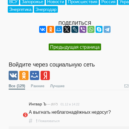
ВСУ
Запорожье
Новости
Происшествия
Россия
Укра
Энергетика
Энергодар
ПОДЕЛИТЬСЯ
Предыдущая страница
Войдите через социальную сеть
Все
(129)
Ранние
Лучшие
Ингвар Ъ
— (117)
01.12 в 14:22
А выгнать неблагонадёжных недосуг?
#
!
Пожаловаться