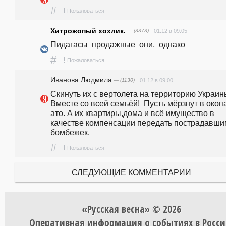
#
!
Пожаловаться
Хитрожопый хохлик.
— (3373)
01.12 в 09:05
Пидагасы  продажные  они,  однако
#
!
Пожаловаться
Иванова Людмила
— (1130)
01.12 в 09:00
Скинуть их с вертолета на территорию Украины
Вместе со всей семьёй!  Пусть мёрзнут в окопа
ато. А их квартиры,дома и всё имущество в 
качестве компенсации передать пострадавшим
бомбежек.
#
!
Пожаловаться
СЛЕДУЮЩИЕ КОММЕНТАРИИ
«Русская весна» © 2026
Оперативная информация о событиях в Росси