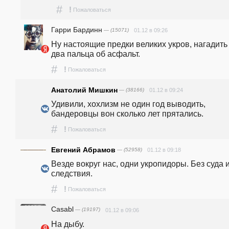
#
!
Пожаловаться
Гарри Бардинн
— (15071)
01.12 в 09:26
Ну настоящие предки великих укров, нагадить 
два пальца об асфальт.
#
!
Пожаловаться
Анатолий Мишкин
— (38166)
01.12 в 09:24
Удивили, хохлизм не один год выводить, 
бандеровцы вон сколько лет прятались. 
#
!
Пожаловаться
Евгений Абрамов
— (52958)
01.12 в 09:18
Везде вокруг нас, одни укропидоры. Без суда и
следствия.
#
!
Пожаловаться
Casabl
— (19197)
01.12 в 09:06
На дыбу.