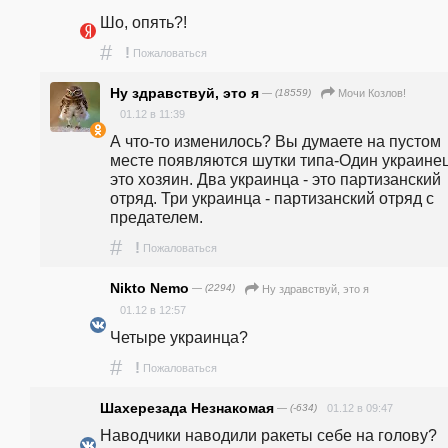
Шо, опять?!
#
!
Пожаловаться
Ну здравствуй, это я
— (18559)
Мочи Козлов!
01.12 в 11:39
А что-то изменилось? Вы думаете на пустом 
месте появляются шутки типа-Один украинец 
это хозяин. Два украинца - это партизанский 
отряд. Три украинца - партизанский отряд с 
предателем. 
#
!
Пожаловаться
Nikto Nemo
— (2294)
Ну здравствуй, это я
01.12 в 12:57
Четыре украинца?
#
!
Пожаловаться
Шахерезада Незнакомая
— (-634)
01.12 в 09:47
Наводчики наводили ракеты себе на голову? 