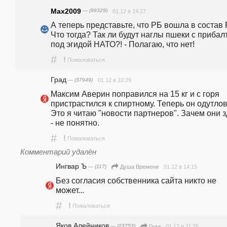
Max2009
— (99329)
01.12 в 14:27
А теперь представьте, что РБ вошла в состав 
Что тогда? Так ли будут наглы пшеки с прибал
под эгидой НАТО?! - Полагаю, что нет!
#
!
Пожаловаться
Град
— (37949)
01.12 в 10:29
Максим Аверин поправился на 15 кг и с горя 
пристрастился к спиртному. Теперь он одутлова
Это я читаю "новости партнеров". Зачем они з
- не понятно.
#
!
Пожаловаться
Комментарий удалён
Ингвар Ъ
— (117)
01.12 в 14:15
Душа Времени
Без согласия собственника сайта никто не 
может...
#
!
Пожаловаться
Яков Алейников
— (23753)
01.12 в 11:26
Град