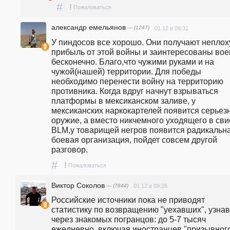
#
!
Пожаловаться
александр емельянов
— (1247)
01.12 в 09:31
У пиндосов все хорошо. Они получают неплох
прибыль от этой войны и заинтересованы воев
бесконечно. Благо,что чужими руками и на 
чужой(нашей) территории. Для победы 
необходимо перенести войну на территорию 
противника. Когда вдруг начнут взрываться 
платформы в мексиканском заливе, у 
мексиканских наркокартелей появится серьезн
оружие, а вместо никчемного уходящего в свис
BLM,у товарищей негров появится радикальна
боевая организация, пойдет совсем другой 
разговор.
#
!
Пожаловаться
Виктор Соколов
— (7844)
01.12 в 09:26
Российские источники пока не приводят 
статистику по возвращению "уехавших", узнав
через знакомых погранцов: до 5-7 тысяч 
ежедневно, включая иностранцев "призывного