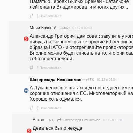
Память о Героях Былых Времён - батальоне 
лейтенанта Владимирова  и многих других...
#
!
Пожаловаться
Мочи Козлов!
— (3442)
01.12 в 09:53
Александр Григорич, дам совет: закупите у кого
нибудь на "черном" рынке оружие и боеприпас
образца НАТО - и отстреливайте провокаторов.
Вполне можно будет списать на то, что они сам
себя перестреляли.
#
!
Пожаловаться
Шахерезада Незнакомая
— (-634)
01.12 в 09:34
А Лукашенко все пытался до последнего иметь
хорошие отношения с ЕС. Многовекторный на
Хорошо хоть одумался.
#
!
Пожаловаться
Антон
— (14)
01.12 в 13:11
Шахерезада Незнакомая
Деваться было некуда