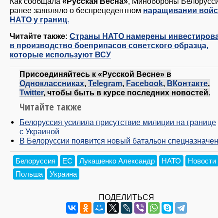
Как сообщала
«Русская Весна»
, Минобороны Белорусс
ранее заявляло о беспрецедентном
наращивании войс
НАТО у границ.
Читайте также:
Страны НАТО намерены инвестиров
в производство боеприпасов советского образца,
которые используют ВСУ
Присоединяйтесь к «Русской Весне» в
Одноклассниках
,
Telegram
,
Facebook
,
ВКонтакте
,
Twitter
, чтобы быть в курсе последних новостей.
Читайте также
Белоруссия усилила присутствие милиции на границе
с Украиной
В Белоруссии появится новый батальон спецназначе
Белоруссия
ЕС
Лукашенко Александр
НАТО
Новости
Польша
Украина
ПОДЕЛИТЬСЯ