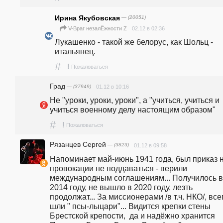
Ирина Якубовская
— (20051)
02.12 в 02:36
V-Враг незалЁжности Z
Лукашенко - такой же белорус, как Шольц - 
итальянец.
#
!
Пожаловаться
Град
— (37949)
01.12 в 10:16
Не "уроки, уроки, уроки", а "учиться, учиться и 
учиться военному делу настоящим образом"
#
!
Пожаловаться
Рязанцев Сергей
— (3823)
01.12 в 09:58
Напоминает май-июнь 1941 года, был приказ н
провокации не поддаваться - верили 
международным соглашениям... Получилось в 
2014 году, не вышло в 2020 году, лезть 
продолжат... За миссионерами /в т.ч. НКО/, всег
шли " псы-лыцари"... Видится крепки стены 
Брестской крепости,  да и надёжно хранится 