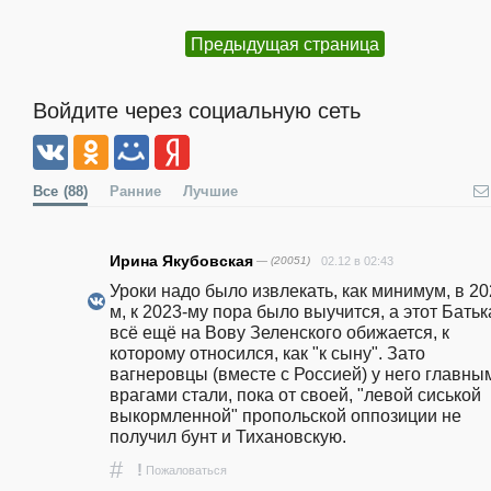
Предыдущая страница
Войдите через социальную сеть
Все
(88)
Ранние
Лучшие
Ирина Якубовская
— (20051)
02.12 в 02:43
Уроки надо было извлекать, как минимум, в 20
м, к 2023-му пора было выучится, а этот Батька
всё ещё на Вову Зеленского обижается, к 
которому относился, как "к сыну". Зато 
вагнеровцы (вместе с Россией) у него главным
врагами стали, пока от своей, "левой сиськой 
выкормленной" пропольской оппозиции не 
получил бунт и Тихановскую. 
#
!
Пожаловаться