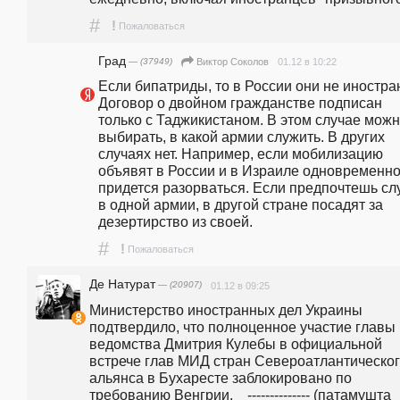
#
!
Пожаловаться
Град
— (37949)
01.12 в 10:22
Виктор Соколов
Если бипатриды, то в России они не иностран
Договор о двойном гражданстве подписан 
только с Таджикистаном. В этом случае можн
выбирать, в какой армии служить. В других 
случаях нет. Например, если мобилизацию 
объявят в России и в Израиле одновременно,
придется разорваться. Если предпочтешь слу
в одной армии, в другой стране посадят за 
дезертирство из своей. 
#
!
Пожаловаться
Де Натурат
— (20907)
01.12 в 09:25
Министерство иностранных дел Украины 
подтвердило, что полноценное участие главы 
ведомства Дмитрия Кулебы в официальной 
встрече глав МИД стран Североатлантическог
альянса в Бухаресте заблокировано по 
требованию Венгрии.    -------------- (патамушта 