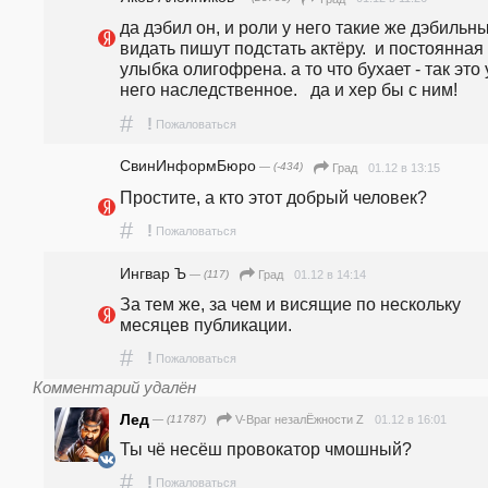
да дэбил он, и роли у него такие же дэбильные
видать пишут подстать актёру.  и постоянная 
улыбка олигофрена. а то что бухает - так это у
него наследственное.   да и хер бы с ним!
#
!
Пожаловаться
СвинИнформБюро
— (-434)
01.12 в 13:15
Град
Простите, а кто этот добрый человек? 
#
!
Пожаловаться
Ингвар Ъ
— (117)
01.12 в 14:14
Град
За тем же, за чем и висящие по нескольку 
месяцев публикации.
#
!
Пожаловаться
Комментарий удалён
Лед
— (11787)
01.12 в 16:01
V-Враг незалЁжности Z
Ты чё несёш провокатор чмошный?
#
!
Пожаловаться